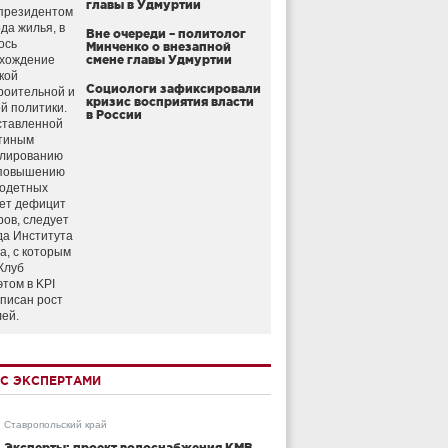
главы в Удмуртии
президентом
да жилья, в
Вне очереди – политолог
ось
Минченко о внезапной
схождение
смене главы Удмуртии
кой
Социологи зафиксировали
роительной и
кризис восприятия власти
й политики.
в России
ставленной
тиным
улированию
 повышению
годетных
ет дефицит
ров, следует
да Института
а, с которым
Клуб
этом в KPI
аписан рост
лей.
С ЭКСПЕРТАМИ
Ставропольский край
Эксперты: проект водоснабжения КМВ