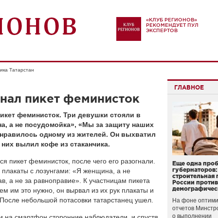
«КЛУБ РЕГИОНОВ»
РЕКОМЕНДУЕТ ПУЛ
ЭКСПЕРТОВ
ика Татарстан
ГЛАВНОЕ
гнал пикет феминисток
икет феминисток. Три девушки стояли в
а, а не посудомойка», «Мы за защиту наших
понравилось одному из жителей. Он выхватил
з них вылил кофе из стаканчика.
ся пикет феминисток, после чего его разогнали.
Еще одна про
губернаторов:
х плакаты с лозунгами: «Я женщина, а не
строительная 
в, а не за равноправие». К участницам пикета
России проти
демографичес
м им это нужно, он вырвал из их рук плакаты и
. После небольшой потасовки татарстанец ушел.
На фоне оптими
отчетов Минстр
о выполнении
и на смартфон сторонние наблюдатели, и спустя