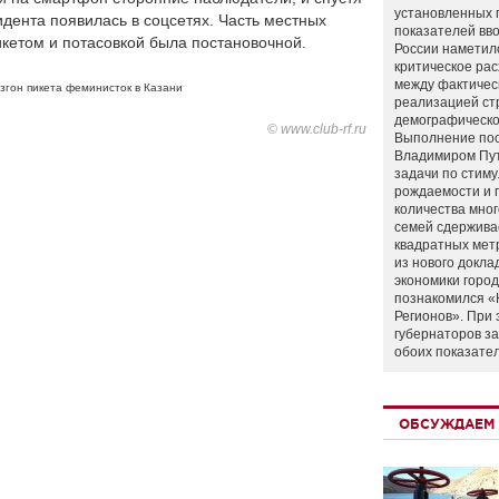
установленных 
идента появилась в соцсетях. Часть местных
показателей вво
икетом и потасовкой была постановочной.
России наметил
критическое ра
между фактичес
згон пикета феминисток в Казани
реализацией ст
демографическо
© www.club-rf.ru
Выполнение по
Владимиром Пу
задачи по стим
рождаемости и
количества мно
семей сдержива
квадратных мет
из нового докла
экономики город
познакомился «
Регионов». При 
губернаторов з
обоих показате
ОБСУЖДАЕМ 