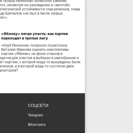
я «Клуба Регионов» политолог Евгений
 что, несмотря на нахождение в «желтой»
олитической устойчивости глав регионов, глава
др Бречалов «не был в числе скорых
лет».
«Яблоку» негде упасть: как партия
переходит в третью лигу
«Клуб Регионов» попросил политолога
Виталия Иванова оценить перспективы
партии «Яблоко» на фоне отказов в
идатов для участия в выборах в заксобрания и
дет партию, с которой когда-то вынуждены были
егионов, и в которой когда-то состояли двое
ернаторов?
СОЦСЕТИ
Telegram
ВКонтакте