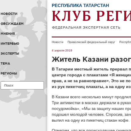
РЕСПУБЛИКА ТАТАРСТАН
НОВОСТИ
ОБСУЖДАЕМ
МНЕНИЯ
Новости
Приволжский федеральный округ
Республ
ИНТЕРВЬЮ
4 апреля 2019
ЭКСПЕРТЫ
Житель Казани разо
ТЕМА
В Татарии местный житель прервал п
РЕГИОНЫ
центре города с плакатами «Я женщин
прав, а не за равноправие». Это не 
из рук пикетчиц плакаты, а на одну и
В Казани всего несколько минут продлил
Три активистки в масках держали в рука
посудомойка», «Мы за защиту наших пра
подошел молодой человек. Спросив, заче
вылил на одну из пикетчиц стакан кофе
Отметим, что все происходящее снимал