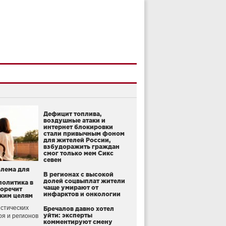
Дефицит топлива,
воздушные атаки и
интернет блокировки
стали привычным фоном
для жителей России,
взбудоражить граждан
смог только мем Сикс
севен
блема для
В регионах с высокой
долей соцвыплат жители
политика в
чаще умирают от
воречит
инфарктов и онкологии
ким целям
стических
Бречалов давно хотел
уйти: эксперты
оя и регионов
комментируют смену