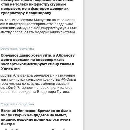
стал не только инфраструктурным
прорывом, но и фактором доверия к
губернатору Владимирову
авительства Михаил Мишустин на совещании
зма и индустрии гостеприимства поддержал
бновлению коммунальной инфраструктуры КМВ
ельству проработать модернизацию системы
Удмуртская Республика
Бречалов давно хотел уйти, а Абрамову
долго держали на «передержке»:
эксперты комментируют смену главы в
Удмуртии
дмуртии Александра Бречалова и назначение
тника министра сельского хозяйства РФ Ольги
тора месяца до думских выборов вызвали
тов. «Клуб Регионов» попросил политологов
е решение президента Владимира Путина.
Удмуртская Республика
Евгений Минченко: Бречалов не был в
числе скорых кандидатов на вылет,
видимо, решение принималось очень
быстро