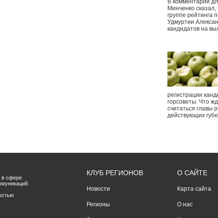
В комментарии дл
Минченко сказал,
группе рейтинга п
Удмуртии Алексан
кандидатов на вы
регистрации канд
горсоветы. Что ж
считаться главы р
действующих губ
КЛУБ РЕГИОНОВ
О САЙТЕ
 в сфере
ммуникаций.
Новости
Карта сайта
остью
Регионы
О нас