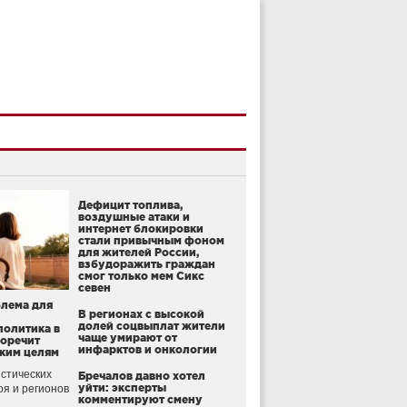
Дефицит топлива,
воздушные атаки и
интернет блокировки
стали привычным фоном
для жителей России,
взбудоражить граждан
смог только мем Сикс
севен
блема для
В регионах с высокой
долей соцвыплат жители
политика в
чаще умирают от
воречит
инфарктов и онкологии
ким целям
стических
Бречалов давно хотел
уйти: эксперты
оя и регионов
комментируют смену