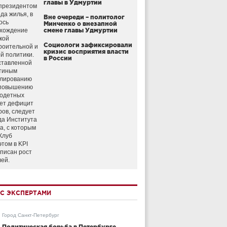
главы в Удмуртии
президентом
да жилья, в
Вне очереди – политолог
ось
Минченко о внезапной
схождение
смене главы Удмуртии
кой
Социологи зафиксировали
роительной и
кризис восприятия власти
й политики.
в России
ставленной
тиным
улированию
 повышению
годетных
ет дефицит
ров, следует
да Института
а, с которым
Клуб
этом в KPI
аписан рост
лей.
С ЭКСПЕРТАМИ
Город Санкт-Петербург
Политическая борьба в Петербурге