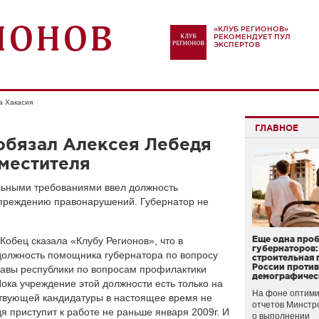
«КЛУБ РЕГИОНОВ»
РЕКОМЕНДУЕТ ПУЛ
ЭКСПЕРТОВ
а Хакасия
ГЛАВНОЕ
обязал Алексея Лебедя
аместителя
альными требованиями ввел должность
упреждению правонарушений. Губернатор не
Еще одна про
Кобец сказала «Клубу Регионов», что в
губернаторов:
должность помощника губернатора по вопросу
строительная 
России проти
лавы республики по вопросам профилактики
демографичес
ока учреждение этой должности есть только на
На фоне оптими
ствующей кандидатуры в настоящее время не
отчетов Минстр
я приступит к работе не раньше января 2009г. И
о выполнении