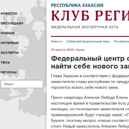
РЕСПУБЛИКА ХАКАСИЯ
НОВОСТИ
ОБСУЖДАЕМ
МНЕНИЯ
Новости
Сибирский федеральный округ
Республик
ИНТЕРВЬЮ
26 августа 2008
| Архив
ЭКСПЕРТЫ
Федеральный центр 
ТЕМА
найти себе нового з
РЕГИОНЫ
Глава Хакасии в соответствии с федер
заместителя главы республики по пред
торопится искать себе нового зама.
Пресс-секретарь Алексея Лебедя Елена 
настоящее время в правительстве есть 
милиции, но полномочия заместителя г
правонарушений будут гораздо шире: «П
бумаге, поэтому вопрос поиска соответ
стоит. Новый заместитель Алексея Лебед