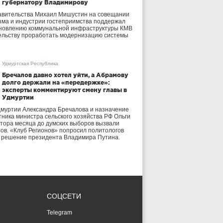
губернатору Владимирову
авительства Михаил Мишустин на совещании
зма и индустрии гостеприимства поддержал
бновлению коммунальной инфраструктуры КМВ
ельству проработать модернизацию системы
Удмуртская Республика
Бречалов давно хотел уйти, а Абрамову
долго держали на «передержке»:
эксперты комментируют смену главы в
Удмуртии
дмуртии Александра Бречалова и назначение
тника министра сельского хозяйства РФ Ольги
тора месяца до думских выборов вызвали
тов. «Клуб Регионов» попросил политологов
е решение президента Владимира Путина.
СОЦСЕТИ
Telegram