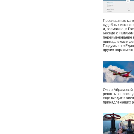
Провластные канд
судебных исков о
и, возможно, в Г
беседе с «Клубом
переименование к
принадлежали деп
Госдумы от «Един
других парламент
Ольге Абрамовой
решать вопрос с 
еще входит в чис
принадлежащих р