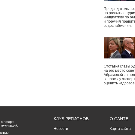
Председатель пр
по развитию тури
инициативу по о
и поручил правит
водоснабжения.
Отставка главы У
на его место сове
Абрамовой за пол
вопросы у экспер
оценить кадрово
КЛУБ РЕГИОНОВ
О САЙТЕ
 в сфере
ммуникаций.
Новости
Карта сайта
остью