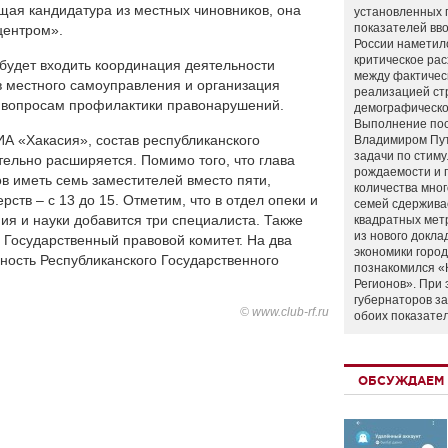
щая кандидатура из местных чиновников, она
установленных 
показателей вво
центром».
России наметил
критическое ра
 будет входить координация деятельности
между фактичес
в местного самоуправления и организация
реализацией ст
 вопросам профилактики правонарушений.
демографическо
Выполнение по
А «Хакасия», состав республиканского
Владимиром Пу
задачи по стим
тельно расширяется. Помимо того, что глава
рождаемости и
 иметь семь заместителей вместо пяти,
количества мно
ств – с 13 до 15. Отметим, что в отдел опеки и
семей сдержива
ия и науки добавится три специалиста. Также
квадратных мет
из нового докла
 Государственный правовой комитет. На два
экономики город
ность Республиканского Государственного
познакомился «
Регионов». При 
губернаторов з
© www.club-rf.ru
обоих показате
ОБСУЖДАЕМ 