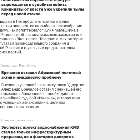
вырождается в судебные войны.
Кандидаты от власти уже укрепили тылы
перед новой атакой
идаты в Петербурге готовятся к волне
 снятии оппонентов на выборах в заксобрание
осдуму. Так политтехнолог Юлия Милешкина в
 Регионов» объяснила массовое закрытие или
аналов «ВКонтакте», Telegram и Max, которые
утатам Законодательного собрания и
ой России» и отдельным представителям
ских партий.
Удмуртская Республика
Бречалов оставил Абрамовой нелетный
актив и имиджевую проблему
Внезапно ушедший в отставку глава Удмуртии
Александр Бречалов оставил сменившей его
 серьезное обременение – необходимость
дальнейшей судьбой «Ижавиа», которая пока
ло успешных авиакомпаний, целиком
егиональным властям.
Ставропольский край
Эксперты: проект водоснабжения КМВ
стал не только инфраструктурным
прорывом, но и фактором доверия к