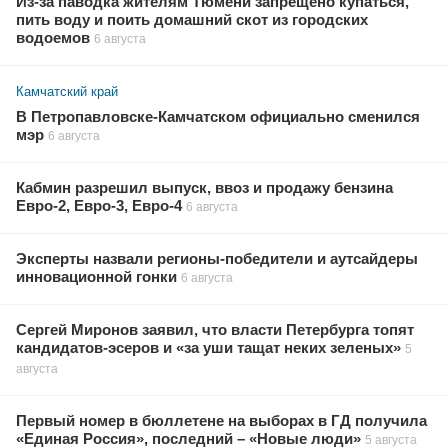
Из-за паводка жителям Тюмени запрещено купаться,
пить воду и поить домашний скот из городских
водоемов
6 августа
Камчатский край
В Петропавловске-Камчатском официально сменился
мэр
6 августа
Кабмин разрешил выпуск, ввоз и продажу бензина
Евро-2, Евро-3, Евро-4
6 августа
Эксперты назвали регионы-победители и аутсайдеры
инновационной гонки
6 августа
Сергей Миронов заявил, что власти Петербурга топят
кандидатов-эсеров и «за уши тащат неких зеленых»
5
августа
Первый номер в бюллетене на выборах в ГД получила
«Единая Россия», последний – «Новые люди»
5 августа