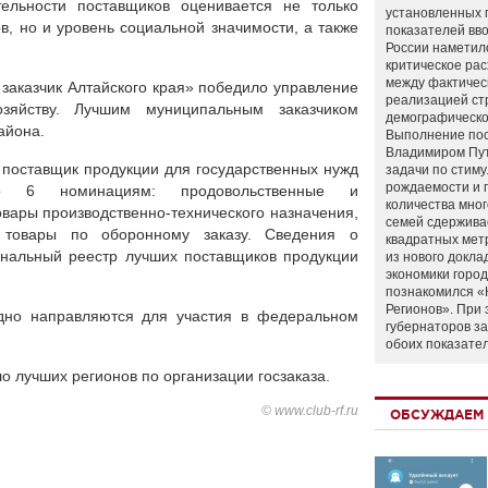
тельности поставщиков оценивается не только
установленных 
в, но и уровень социальной значимости, а также
показателей вво
России наметил
критическое ра
между фактичес
заказчик Алтайского края» победило управление
реализацией ст
зяйству. Лучшим муниципальным заказчиком
демографическо
айона.
Выполнение по
Владимиром Пу
 поставщик продукции для государственных нужд
задачи по стим
рождаемости и
по 6 номинациям: продовольственные и
количества мно
овары производственно-технического назначения,
семей сдержива
 товары по оборонному заказу. Сведения о
квадратных мет
ональный реестр лучших поставщиков продукции
из нового докла
экономики город
познакомился «
Регионов». При 
дно направляются для участия в федеральном
губернаторов з
обоих показате
о лучших регионов по организации госзаказа.
© www.club-rf.ru
ОБСУЖДАЕМ 