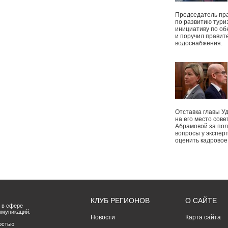
Председатель пр
по развитию тури
инициативу по о
и поручил правит
водоснабжения.
Отставка главы У
на его место сове
Абрамовой за пол
вопросы у экспер
оценить кадрово
КЛУБ РЕГИОНОВ
О САЙТЕ
 в сфере
ммуникаций.
Новости
Карта сайта
остью