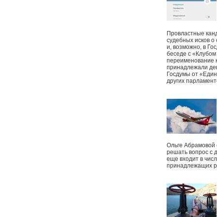
Провластные канд
судебных исков о
и, возможно, в Г
беседе с «Клубом
переименование к
принадлежали деп
Госдумы от «Един
других парламент
Ольге Абрамовой
решать вопрос с 
еще входит в чис
принадлежащих р