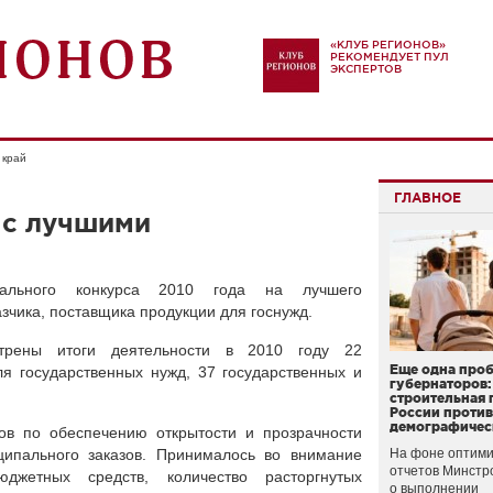
«КЛУБ РЕГИОНОВ»
РЕКОМЕНДУЕТ ПУЛ
ЭКСПЕРТОВ
 край
ГЛАВНОЕ
 с лучшими
нального конкурса 2010 года на лучшего
зчика, поставщика продукции для госнужд.
трены итоги деятельности в 2010 году 22
Еще одна про
я государственных нужд, 37 государственных и
губернаторов:
строительная 
России проти
демографичес
ков по обеспечению открытости и прозрачности
ципального заказов. Принималось во внимание
На фоне оптими
отчетов Минстр
джетных средств, количество расторгнутых
о выполнении