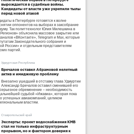
вырождается в судебные войны.
Кандидаты от власти уже укрепили тылы
перед новой атакой
идаты в Петербурге готовятся к волне
 снятии оппонентов на выборах в заксобрание
осдуму. Так политтехнолог Юлия Милешкина в
 Регионов» объяснила массовое закрытие или
аналов «ВКонтакте», Telegram и Max, которые
утатам Законодательного собрания и
ой России» и отдельным представителям
ских партий.
Удмуртская Республика
Бречалов оставил Абрамовой нелетный
актив и имиджевую проблему
Внезапно ушедший в отставку глава Удмуртии
Александр Бречалов оставил сменившей его
 серьезное обременение – необходимость
дальнейшей судьбой «Ижавиа», которая пока
ло успешных авиакомпаний, целиком
егиональным властям.
Ставропольский край
Эксперты: проект водоснабжения КМВ
стал не только инфраструктурным
прорывом, но и фактором доверия к