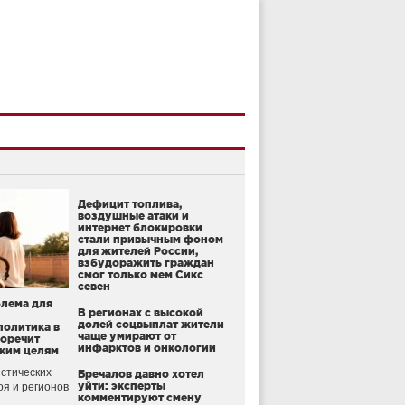
Дефицит топлива,
воздушные атаки и
интернет блокировки
стали привычным фоном
для жителей России,
взбудоражить граждан
смог только мем Сикс
севен
блема для
В регионах с высокой
долей соцвыплат жители
политика в
чаще умирают от
воречит
инфарктов и онкологии
ким целям
стических
Бречалов давно хотел
уйти: эксперты
оя и регионов
комментируют смену