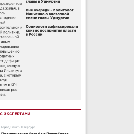
главы в Удмуртии
президентом
да жилья, в
Вне очереди – политолог
ось
Минченко о внезапной
схождение
смене главы Удмуртии
кой
Социологи зафиксировали
роительной и
кризис восприятия власти
й политики.
в России
ставленной
тиным
улированию
 повышению
годетных
ет дефицит
ров, следует
да Института
а, с которым
Клуб
этом в KPI
аписан рост
лей.
С ЭКСПЕРТАМИ
Город Санкт-Петербург
Политическая борьба в Петербурге