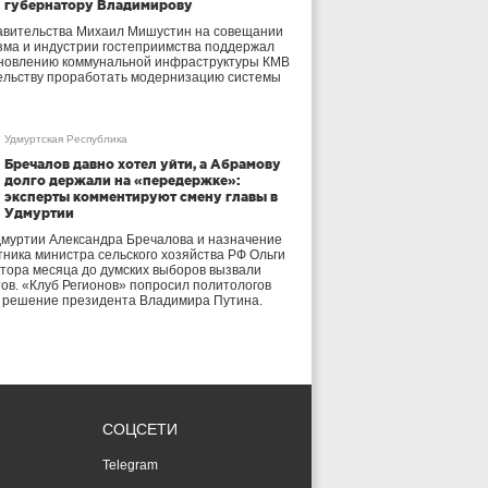
губернатору Владимирову
авительства Михаил Мишустин на совещании
зма и индустрии гостеприимства поддержал
бновлению коммунальной инфраструктуры КМВ
ельству проработать модернизацию системы
Удмуртская Республика
Бречалов давно хотел уйти, а Абрамову
долго держали на «передержке»:
эксперты комментируют смену главы в
Удмуртии
дмуртии Александра Бречалова и назначение
тника министра сельского хозяйства РФ Ольги
тора месяца до думских выборов вызвали
тов. «Клуб Регионов» попросил политологов
е решение президента Владимира Путина.
СОЦСЕТИ
Telegram