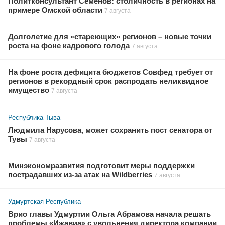
Политконсультант Семёнов: столичность в регионах на
примере Омской области
7 августа
Долголетие для «стареющих» регионов – новые точки
роста на фоне кадрового голода
7 августа
На фоне роста дефицита бюджетов Совфед требует от
регионов в рекордный срок распродать неликвидное
имущество
7 августа
Республика Тыва
Людмила Нарусова, может сохранить пост сенатора от
Тувы
7 августа
Минэкономразвития подготовит меры поддержки
пострадавших из-за атак на Wildberries
7 августа
Удмуртская Республика
Врио главы Удмуртии Ольга Абрамова начала решать
проблемы «Ижавиа» с увольнения директора компании