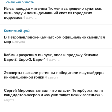
Тюменская область
Из-за паводка жителям Тюмени запрещено купаться,
пить воду и поить домашний скот из городских
водоемов
6 августа
Камчатский край
В Петропавловске-Камчатском официально сменился
мэр
6 августа
Кабмин разрешил выпуск, ввоз и продажу бензина
Евро-2, Евро-3, Евро-4
6 августа
Эксперты назвали регионы-победители и аутсайдеры
инновационной гонки
6 августа
Сергей Миронов заявил, что власти Петербурга топят
кандидатов-эсеров и «за уши тащат неких зеленых»
5
августа