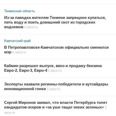
Тюменская область
Из-за паводка жителям Тюмени запрещено купаться,
пить воду и поить домашний скот из городских
водоемов
6 августа
Камчатский край
В Петропавловске-Камчатском официально сменился
мэр
6 августа
Кабмин разрешил выпуск, ввоз и продажу бензина
Евро-2, Евро-3, Евро-4
6 августа
Эксперты назвали регионы-победители и аутсайдеры
инновационной гонки
6 августа
Сергей Миронов заявил, что власти Петербурга топят
кандидатов-эсеров и «за уши тащат неких зеленых»
5
августа