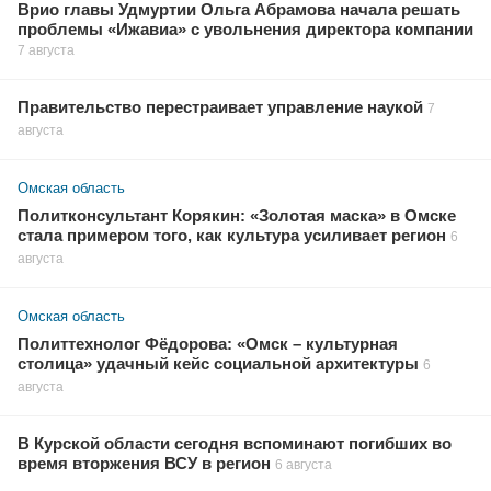
Врио главы Удмуртии Ольга Абрамова начала решать
проблемы «Ижавиа» с увольнения директора компании
7 августа
Правительство перестраивает управление наукой
7
августа
Омская область
Политконсультант Корякин: «Золотая маска» в Омске
стала примером того, как культура усиливает регион
6
августа
Омская область
Политтехнолог Фёдорова: «Омск – культурная
столица» удачный кейс социальной архитектуры
6
августа
В Курской области сегодня вспоминают погибших во
время вторжения ВСУ в регион
6 августа