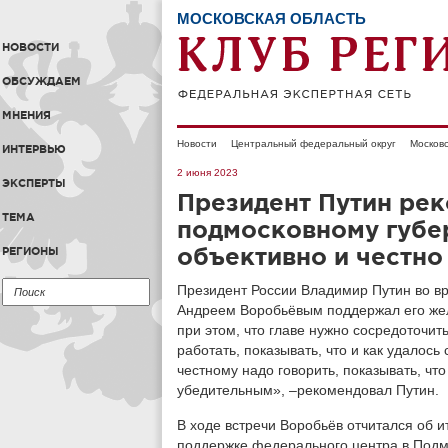
МОСКОВСКАЯ ОБЛАСТЬ
НОВОСТИ
ОБСУЖДАЕМ
МНЕНИЯ
Новости
Центральный федеральный округ
Московс
ИНТЕРВЬЮ
2 июня 2023
ЭКСПЕРТЫ
Президент Путин ре
ТЕМА
подмосковному губе
объективно и честно
РЕГИОНЫ
Президент России Владимир Путин во в
Андреем Воробьёвым поддержал его жел
при этом, что главе нужно сосредоточит
работать, показывать, что и как удалось 
честному надо говорить, показывать, что
убедительным», –рекомендовал Путин.
В ходе встречи Воробьёв отчитался об и
поддержке федерального центра в Подм