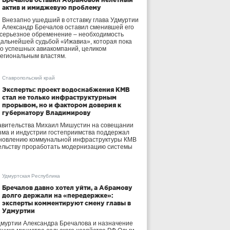
актив и имиджевую проблему
Внезапно ушедший в отставку глава Удмуртии
Александр Бречалов оставил сменившей его
 серьезное обременение – необходимость
дальнейшей судьбой «Ижавиа», которая пока
ло успешных авиакомпаний, целиком
егиональным властям.
Ставропольский край
Эксперты: проект водоснабжения КМВ
стал не только инфраструктурным
прорывом, но и фактором доверия к
губернатору Владимирову
авительства Михаил Мишустин на совещании
зма и индустрии гостеприимства поддержал
бновлению коммунальной инфраструктуры КМВ
ельству проработать модернизацию системы
Удмуртская Республика
Бречалов давно хотел уйти, а Абрамову
долго держали на «передержке»:
эксперты комментируют смену главы в
Удмуртии
дмуртии Александра Бречалова и назначение