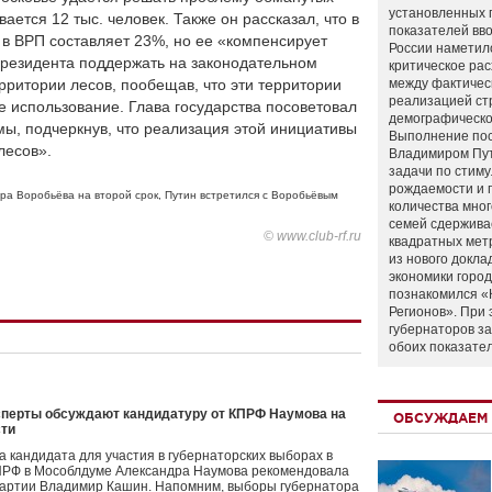
установленных 
ается 12 тыс. человек. Также он рассказал, что в
показателей вво
 в ВРП составляет 23%, но ее «компенсирует
России наметил
резидента поддержать на законодательном
критическое ра
рритории лесов, пообещав, что эти территории
между фактичес
реализацией ст
е использование. Глава государства посоветовал
демографическо
мы, подчеркнув, что реализация этой инициативы
Выполнение по
лесов».
Владимиром Пу
задачи по стим
рождаемости и
ра Воробьёва на второй срок
,
Путин встретился с Воробьёвым
количества мно
семей сдержива
© www.club-rf.ru
квадратных мет
из нового докла
экономики город
познакомился «
Регионов». При 
губернаторов з
обоих показате
ксперты обсуждают кандидатуру от КПРФ Наумова на
ОБСУЖДАЕМ 
сти
 кандидата для участия в губернаторских выборах в
КПРФ в Мособлдуме Александра Наумова рекомендовала
 партии Владимир Кашин. Напомним, выборы губернатора