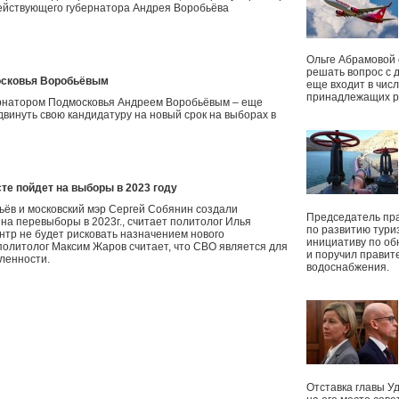
действующего губернатора Андрея Воробьёва
Ольге Абрамовой
решать вопрос с 
московья Воробьёвым
еще входит в чис
принадлежащих р
ернатором Подмосковья Андреем Воробьёвым – еще
двинуть свою кандидатуру на новый срок на выборах в
те пойдет на выборы в 2023 году
ьёв и московский мэр Сергей Собянин создали
Председатель пр
на перевыборы в 2023г., считает политолог Илья
по развитию тури
нтр не будет рисковать назначением нового
инициативу по о
 политолог Максим Жаров считает, что СВО является для
и поручил правит
ленности.
водоснабжения.
Отставка главы У