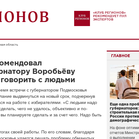
«КЛУБ РЕГИОНОВ»
РЕКОМЕНДУЕТ ПУЛ
ЭКСПЕРТОВ
кая область
ГЛАВНОЕ
комендовал
рнатору Воробьёву
 говорить с людьми
ремя встречи с губернатором Подмосковья
ание выдвинуться на новый срок, подчеркнув
ься на работе с избирателями. «С людьми надо
Еще одна про
сделать, чего не удалось, объективно и по-
губернаторов:
строительная 
 вы планируете сделать и за счет чего. Надо быть
России проти
демографичес
На фоне оптими
тогах своей работы. По его словам, благодаря
отчетов Минстр
осковье удается решать проблему обманутых
о выполнении