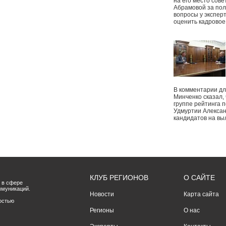
на его место сове
Абрамовой за пол
вопросы у экспер
оценить кадрово
В комментарии дл
Минченко сказал,
группе рейтинга п
Удмуртии Алексан
кандидатов на вы
КЛУБ РЕГИОНОВ
О САЙТЕ
 в сфере
ммуникаций.
Новости
Карта сайта
остью
Регионы
О нас