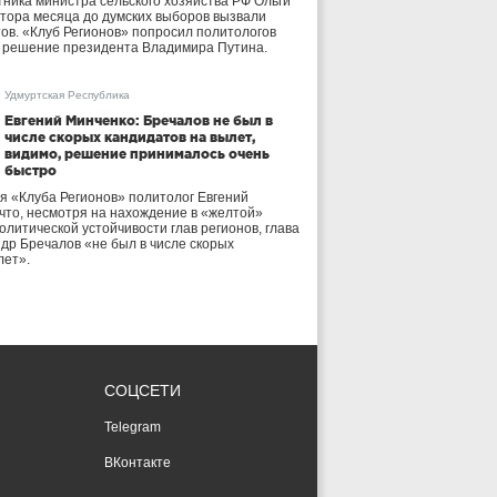
тника министра сельского хозяйства РФ Ольги
тора месяца до думских выборов вызвали
тов. «Клуб Регионов» попросил политологов
е решение президента Владимира Путина.
Удмуртская Республика
Евгений Минченко: Бречалов не был в
числе скорых кандидатов на вылет,
видимо, решение принималось очень
быстро
я «Клуба Регионов» политолог Евгений
 что, несмотря на нахождение в «желтой»
олитической устойчивости глав регионов, глава
др Бречалов «не был в числе скорых
лет».
СОЦСЕТИ
Telegram
ВКонтакте