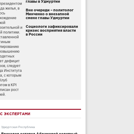
главы в Удмуртии
президентом
да жилья, в
Вне очереди – политолог
ось
Минченко о внезапной
схождение
смене главы Удмуртии
кой
Социологи зафиксировали
роительной и
кризис восприятия власти
й политики.
в России
ставленной
тиным
улированию
 повышению
годетных
ет дефицит
ров, следует
да Института
а, с которым
Клуб
этом в KPI
аписан рост
лей.
С ЭКСПЕРТАМИ
Удмуртская Республика
Бречалов оставил Абрамовой нелетный