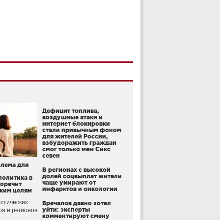
Дефицит топлива,
воздушные атаки и
интернет блокировки
стали привычным фоном
для жителей России,
взбудоражить граждан
смог только мем Сикс
севен
блема для
В регионах с высокой
долей соцвыплат жители
политика в
чаще умирают от
воречит
инфарктов и онкологии
ким целям
стических
Бречалов давно хотел
уйти: эксперты
оя и регионов
комментируют смену