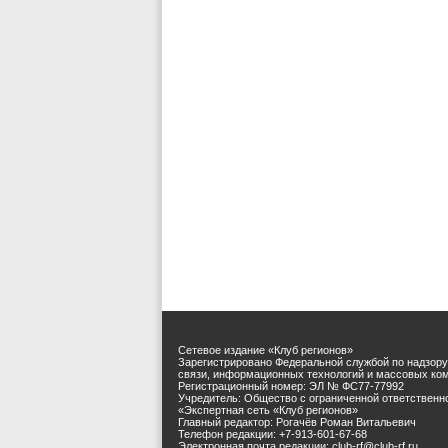
Сетевое издание «Клуб регионов»
Зарегистрировано Федеральной службой по надзору
связи, информационных технологий и массовых ко
Регистрационный номер: ЭЛ № ФС77-77992
Учредитель: Общество с ограниченной ответственн
«Экспертная сеть «Клуб регионов»
Главный редактор: Рогачёв Роман Витальевич
Телефон редакции: +7-913-601-67-68
Электронная почта редакции: club-rf@club-rf.ru