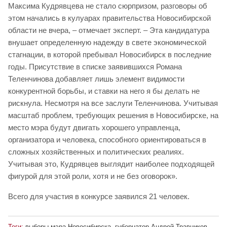
Максима Кудрявцева не стало сюрпризом, разговоры об
этом начались в кулуарах правительства Новосибирской
области не вчера, – отмечает эксперт. – Эта кандидатура
внушает определенную надежду в свете экономической
стагнации, в которой пребывал Новосибирск в последние
годы. Присутствие в списке заявившихся Романа
Теленчинова добавляет лишь элемент видимости
конкурентной борьбы, и ставки на него я бы делать не
рискнула. Несмотря на все заслуги Теленчинова. Учитывая
масштаб проблем, требующих решения в Новосибирске, на
место мэра будут двигать хорошего управленца,
организатора и человека, способного ориентироваться в
сложных хозяйственных и политических реалиях.
Учитывая это, Кудрявцев выглядит наиболее подходящей
фигурой для этой роли, хотя и не без оговорок».
Всего для участия в конкурсе заявился 21 человек.
Теги:
выборы мэра Новосибирска
,
губернатор Андрей Травников
,