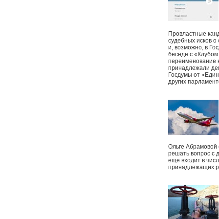
Провластные канд
судебных исков о
и, возможно, в Г
беседе с «Клубом
переименование к
принадлежали деп
Госдумы от «Един
других парламент
Ольге Абрамовой
решать вопрос с 
еще входит в чис
принадлежащих р