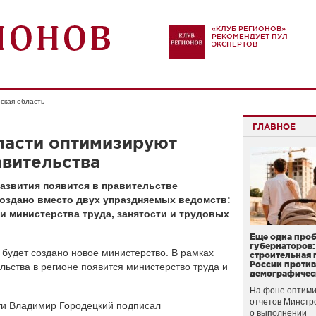
«КЛУБ РЕГИОНОВ»
РЕКОМЕНДУЕТ ПУЛ
ЭКСПЕРТОВ
ская область
ГЛАВНОЕ
ласти оптимизируют
вительства
азвития появится в правительстве
создано вместо двух упраздняемых ведомств:
и министерства труда, занятости и трудовых
Еще одна про
губернаторов:
 будет создано новое министерство. В рамках
строительная 
России проти
льства в регионе появится министерство труда и
демографичес
На фоне оптими
отчетов Минстр
ти Владимир Городецкий подписал
о выполнении