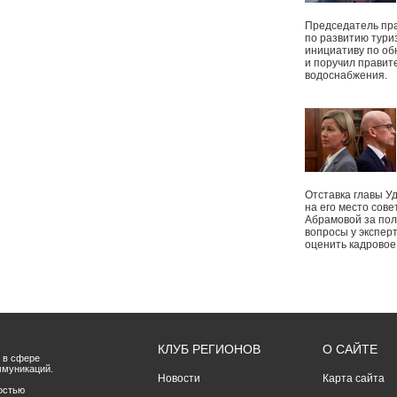
Председатель пр
по развитию тури
инициативу по о
и поручил правит
водоснабжения.
Отставка главы У
на его место сове
Абрамовой за пол
вопросы у экспер
оценить кадрово
КЛУБ РЕГИОНОВ
О САЙТЕ
 в сфере
ммуникаций.
Новости
Карта сайта
остью