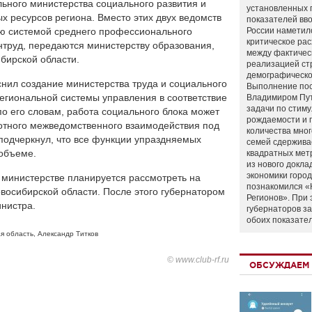
ьного министерства социального развития и
установленных 
ых ресурсов региона. Вместо этих двух ведомств
показателей вво
ию системой среднего профессионального
России наметил
критическое ра
нтруд, передаются министерству образования,
между фактичес
бирской области.
реализацией ст
демографическо
нил создание министерства труда и социального
Выполнение по
егиональной системы управления в соответствие
Владимиром Пу
задачи по стим
по его словам, работа социального блока может
рождаемости и
лотного межведомственного взаимодействия под
количества мно
 подчеркнул, что все функции упраздняемых
семей сдержива
 объеме.
квадратных мет
из нового докла
экономики город
 министерстве планируется рассмотреть на
познакомился «
восибирской области. После этого губернатором
Регионов». При 
нистра.
губернаторов з
обоих показате
я область
,
Александр Титков
© www.club-rf.ru
ОБСУЖДАЕМ 