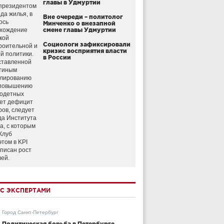
главы в Удмуртии
президентом
да жилья, в
Вне очереди – политолог
ось
Минченко о внезапной
схождение
смене главы Удмуртии
кой
Социологи зафиксировали
роительной и
кризис восприятия власти
й политики.
в России
ставленной
тиным
улированию
 повышению
годетных
ет дефицит
ров, следует
да Института
а, с которым
Клуб
этом в KPI
аписан рост
лей.
С ЭКСПЕРТАМИ
Город Санкт-Петербург
Политическая борьба в Петербурге