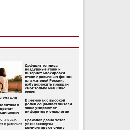
Дефицит топлива,
воздушные атаки и
интернет блокировки
стали привычным фоном
для жителей России,
взбудоражить граждан
смог только мем Сикс
севен
блема для
В регионах с высокой
долей соцвыплат жители
политика в
чаще умирают от
воречит
инфарктов и онкологии
ким целям
стических
Бречалов давно хотел
уйти: эксперты
оя и регионов
комментируют смену