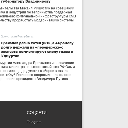
губернатору Владимирову
авительства Михаил Мишустин на совещании
зма и индустрии гостеприимства поддержал
бновлению коммунальной инфраструктуры КМВ
ельству проработать модернизацию системы
Удмуртская Республика
Бречалов давно хотел уйти, а Абрамову
долго держали на «передержке»:
эксперты комментируют смену главы в
Удмуртии
дмуртии Александра Бречалова и назначение
тника министра сельского хозяйства РФ Ольги
тора месяца до думских выборов вызвали
тов. «Клуб Регионов» попросил политологов
е решение президента Владимира Путина.
СОЦСЕТИ
Telegram