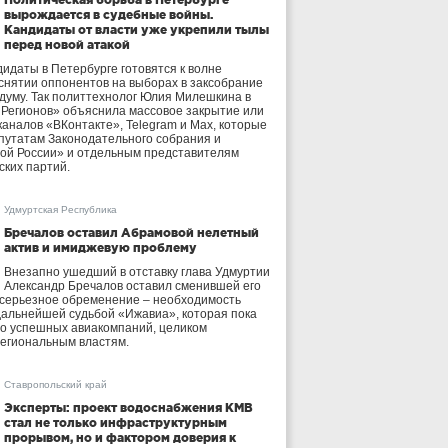
вырождается в судебные войны.
Кандидаты от власти уже укрепили тылы
перед новой атакой
идаты в Петербурге готовятся к волне
 снятии оппонентов на выборах в заксобрание
осдуму. Так политтехнолог Юлия Милешкина в
 Регионов» объяснила массовое закрытие или
аналов «ВКонтакте», Telegram и Max, которые
утатам Законодательного собрания и
ой России» и отдельным представителям
ских партий.
Удмуртская Республика
Бречалов оставил Абрамовой нелетный
актив и имиджевую проблему
Внезапно ушедший в отставку глава Удмуртии
Александр Бречалов оставил сменившей его
 серьезное обременение – необходимость
дальнейшей судьбой «Ижавиа», которая пока
ло успешных авиакомпаний, целиком
егиональным властям.
Ставропольский край
Эксперты: проект водоснабжения КМВ
стал не только инфраструктурным
прорывом, но и фактором доверия к