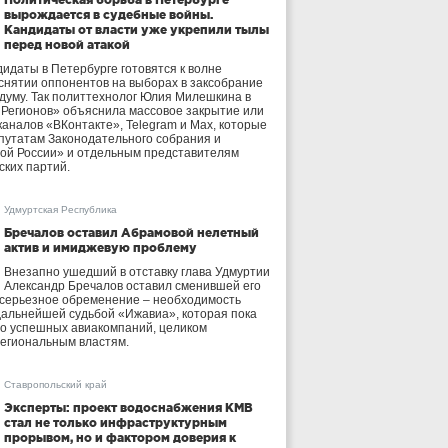
вырождается в судебные войны.
Кандидаты от власти уже укрепили тылы
перед новой атакой
идаты в Петербурге готовятся к волне
 снятии оппонентов на выборах в заксобрание
осдуму. Так политтехнолог Юлия Милешкина в
 Регионов» объяснила массовое закрытие или
аналов «ВКонтакте», Telegram и Max, которые
утатам Законодательного собрания и
ой России» и отдельным представителям
ских партий.
Удмуртская Республика
Бречалов оставил Абрамовой нелетный
актив и имиджевую проблему
Внезапно ушедший в отставку глава Удмуртии
Александр Бречалов оставил сменившей его
 серьезное обременение – необходимость
дальнейшей судьбой «Ижавиа», которая пока
ло успешных авиакомпаний, целиком
егиональным властям.
Ставропольский край
Эксперты: проект водоснабжения КМВ
стал не только инфраструктурным
прорывом, но и фактором доверия к