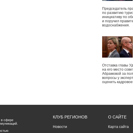
Председатель пр
по развитию тури
инициативу по о
и поручил правит
водоснабжения.
Отставка главы У
на его место сове
Абрамовой за пол
вопросы у экспер
оценить кадрово
КЛУБ РЕГИОНОВ
О САЙТЕ
 в сфере
ммуникаций.
Новости
Карта сайта
остью