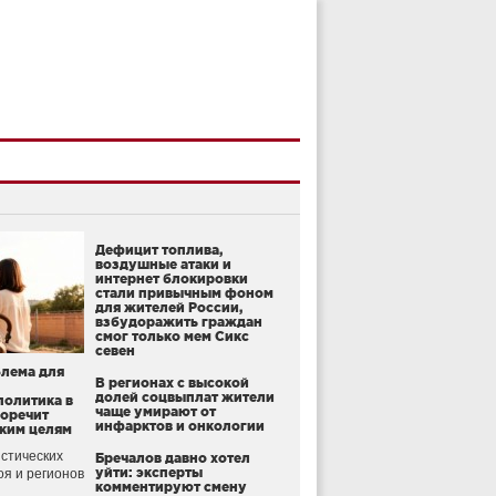
Дефицит топлива,
воздушные атаки и
интернет блокировки
стали привычным фоном
для жителей России,
взбудоражить граждан
смог только мем Сикс
севен
блема для
В регионах с высокой
долей соцвыплат жители
политика в
чаще умирают от
воречит
инфарктов и онкологии
ким целям
стических
Бречалов давно хотел
уйти: эксперты
оя и регионов
комментируют смену