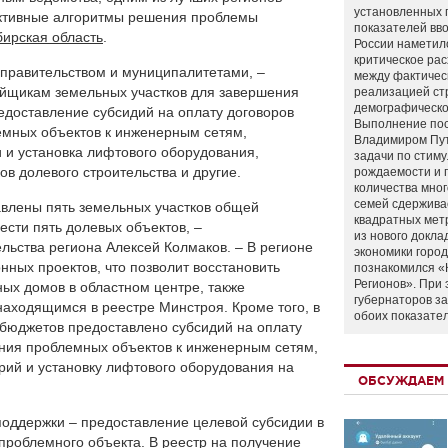
установленных 
ктивные алгоритмы решения проблемы
показателей вво
ирская область
.
России наметил
критическое ра
 правительством и муниципалитетами, –
между фактичес
йщикам земельных участков для завершения
реализацией ст
демографическо
едоставление субсидий на оплату договоров
Выполнение по
емных объектов к инженерным сетям,
Владимиром Пу
 и установка лифтового оборудования,
задачи по стим
в долевого строительства и другие.
рождаемости и
количества мно
семей сдержива
авлены пять земельных участков общей
квадратных мет
ести пять долевых объектов, –
из нового докла
ьства региона Алексей Колмаков. – В регионе
экономики город
ных проектов, что позволит восстановить
познакомился «
Регионов». При 
ых домов в областном центре, также
губернаторов з
находящимся в реестре Минстроя. Кроме того, в
обоих показате
о бюджетов предоставлено субсидий на оплату
ения проблемных объектов к инженерным сетям,
рий и установку лифтового оборудования на
ОБСУЖДАЕМ 
оддержки – предоставление целевой субсидии в
 проблемного объекта. В реестр на получение