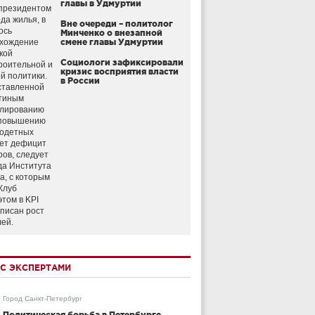
главы в Удмуртии
президентом
да жилья, в
Вне очереди – политолог
ось
Минченко о внезапной
схождение
смене главы Удмуртии
кой
Социологи зафиксировали
роительной и
кризис восприятия власти
й политики.
в России
ставленной
тиным
улированию
 повышению
годетных
ет дефицит
ров, следует
да Института
а, с которым
Клуб
этом в KPI
аписан рост
лей.
С ЭКСПЕРТАМИ
Город Санкт-Петербург
Политическая борьба в Петербурге