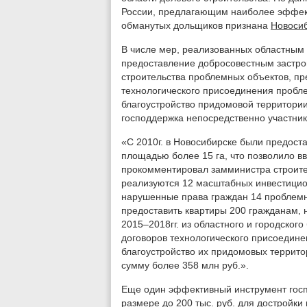
России, предлагающим наиболее эффе
обманутых дольщиков признана
Новосиб
В числе мер, реализованных областным
предоставление добросовестным застро
строительства проблемных объектов, пр
технологического присоединения пробл
благоустройство придомовой территории
господдержка непосредственно участнико
«С 2010г. в Новосибирске были предост
площадью более 15 га, что позволило вв
прокомментировал замминистра строител
реализуются 12 масштабных инвестицион
нарушенные права граждан 14 проблемн
предоставить квартиры 200 гражданам, 
2015–2018гг. из областного и городског
договоров технологического присоедин
благоустройство их придомовых террито
сумму более 358 млн руб.».
Еще один эффективный инструмент госп
размере до 200 тыс. руб. для достройки