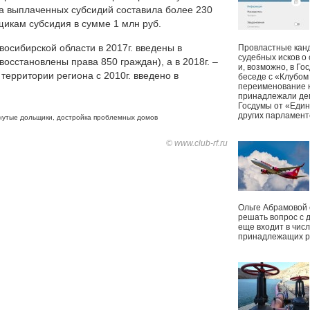
а выплаченных субсидий составила более 230
ьщикам субсидия в сумме 1 млн руб.
осибирской области в 2017г. введены в
Провластные канд
судебных исков о
осстановлены права 850 граждан), а в 2018г. –
и, возможно, в Г
 территории региона с 2010г. введено в
беседе с «Клубом
переименование к
принадлежали деп
Госдумы от «Един
других парламент
нутые дольщики
,
достройка проблемных домов
© www.club-rf.ru
Ольге Абрамовой
решать вопрос с 
еще входит в чис
принадлежащих р