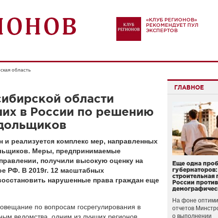
«КЛУБ РЕГИОНОВ»
РЕКОМЕНДУЕТ ПУЛ
ЭКСПЕРТОВ
ская область
ГЛАВНОЕ
сибирской области
ших в России по решению
 дольщиков
 и реализуется комплекс мер, направленных
льщиков. Меры, предпринимаемые
правлении, получили высокую оценку на
Еще одна про
 РФ. В 2019г. 12 масштабных
губернаторов:
строительная 
восстановить нарушенные права граждан еще
России проти
демографичес
На фоне оптими
овещание по вопросам госрегулирования в
отчетов Минстр
нным ведомства, одним из лучших регионов
о выполнении