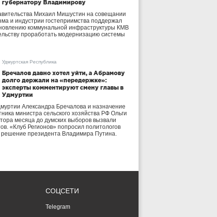
губернатору Владимирову
авительства Михаил Мишустин на совещании
зма и индустрии гостеприимства поддержал
бновлению коммунальной инфраструктуры КМВ
ельству проработать модернизацию системы
Удмуртская Республика
Бречалов давно хотел уйти, а Абрамову
долго держали на «передержке»:
эксперты комментируют смену главы в
Удмуртии
дмуртии Александра Бречалова и назначение
тника министра сельского хозяйства РФ Ольги
тора месяца до думских выборов вызвали
тов. «Клуб Регионов» попросил политологов
е решение президента Владимира Путина.
СОЦСЕТИ
Telegram