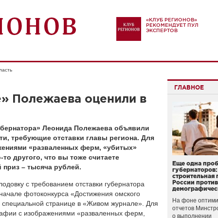
«КЛУБ РЕГИОНОВ»
РЕКОМЕНДУЕТ ПУЛ
ЭКСПЕРТОВ
ласть
ГЛАВНОЕ
» Полежаева оценили в
убернатора» Леонида Полежаева объявили
ти, требующие отставки главы региона. Для
жениями «разваленных ферм, «убитых»
-то другого, что вы тоже считаете
Еще одна про
 приз – тысяча рублей.
губернаторов:
строительная 
России проти
одовку с требованием отставки губернатора
демографичес
 начале фотоконкурса «Достижения омского
На фоне оптими
а специальной странице в «Живом журнале». Для
отчетов Минстр
рафии с изображениями «разваленных ферм,
о выполнении