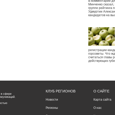
В комментарии дл
Минченко сказал,
группе рейтинга п
Удмуртии Алексан
кандидатов на вы
регистрации канд
горсоветы. Что ж
считаться главы р
действующих губ
КЛУБ РЕГИОНОВ
О САЙТЕ
 в сфере
ммуникаций.
Новости
Карта сайта
остью
Регионы
О нас