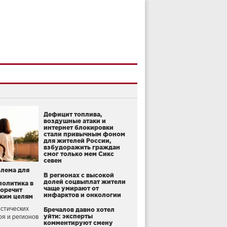
Дефицит топлива,
воздушные атаки и
интернет блокировки
стали привычным фоном
для жителей России,
взбудоражить граждан
смог только мем Сикс
севен
блема для
В регионах с высокой
долей соцвыплат жители
политика в
чаще умирают от
воречит
инфарктов и онкологии
ким целям
стических
Бречалов давно хотел
уйти: эксперты
оя и регионов
комментируют смену