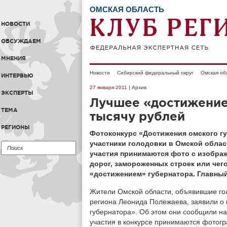
ОМСКАЯ ОБЛАСТЬ
НОВОСТИ
ОБСУЖДАЕМ
МНЕНИЯ
Новости
Сибирский федеральный округ
Омская об
ИНТЕРВЬЮ
27 января 2011
| Архив
ЭКСПЕРТЫ
Лучшее «достижение
ТЕМА
тысячу рублей
РЕГИОНЫ
Фотоконкурс «Достижения омского г
участники голодовки в Омской облас
участия принимаются фото с изобра
дорог, замороженных строек или чего
«достижением» губернатора. Главный
Жители Омской области, объявившие гол
региона Леонида Полежаева, заявили о
губернатора». Об этом они сообщили н
участия в конкурсе принимаются фотог