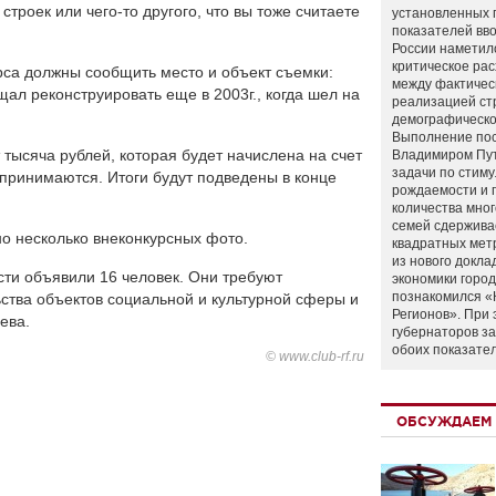
троек или чего-то другого, что вы тоже считаете
установленных 
показателей вво
России наметил
критическое ра
рса должны сообщить место и объект съемки:
между фактичес
ал реконструировать еще в 2003г., когда шел на
реализацией ст
демографическо
Выполнение по
тысяча рублей, которая будет начислена на счет
Владимиром Пу
задачи по стим
принимаются. Итоги будут подведены в конце
рождаемости и
количества мно
семей сдержива
о несколько внеконкурсных фото.
квадратных мет
из нового докла
сти объявили 16 человек. Они требуют
экономики город
познакомился «
ства объектов социальной и культурной сферы и
Регионов». При 
ева.
губернаторов з
обоих показате
© www.club-rf.ru
ОБСУЖДАЕМ 