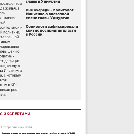
главы в Удмуртии
президентом
да жилья, в
Вне очереди – политолог
ось
Минченко о внезапной
схождение
смене главы Удмуртии
кой
Социологи зафиксировали
роительной и
кризис восприятия власти
й политики.
в России
ставленной
тиным
улированию
 повышению
годетных
ет дефицит
ров, следует
да Института
а, с которым
Клуб
этом в KPI
аписан рост
лей.
С ЭКСПЕРТАМИ
Ставропольский край
Эксперты: проект водоснабжения КМВ