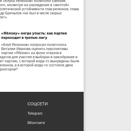
я «Клуба Регионов» политолог Евгений
 что, несмотря на нахождение в «желтой»
олитической устойчивости глав регионов, глава
др Бречалов «не был в числе скорых
лет».
«Яблоку» негде упасть: как партия
переходит в третью лигу
«Клуб Регионов» попросил политолога
Виталия Иванова оценить перспективы
партии «Яблоко» на фоне отказов в
идатов для участия в выборах в заксобрания и
дет партию, с которой когда-то вынуждены были
егионов, и в которой когда-то состояли двое
ернаторов?
СОЦСЕТИ
Telegram
ВКонтакте