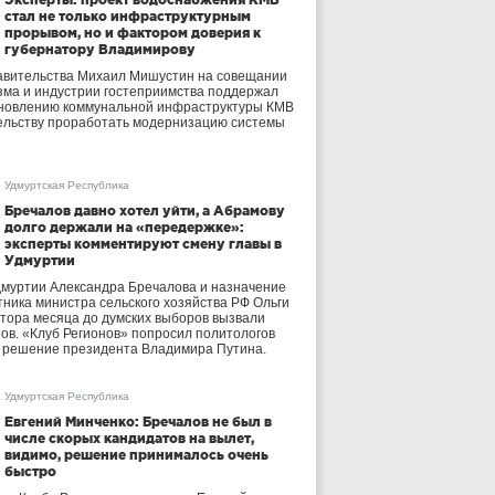
стал не только инфраструктурным
прорывом, но и фактором доверия к
губернатору Владимирову
авительства Михаил Мишустин на совещании
зма и индустрии гостеприимства поддержал
бновлению коммунальной инфраструктуры КМВ
ельству проработать модернизацию системы
Удмуртская Республика
Бречалов давно хотел уйти, а Абрамову
долго держали на «передержке»:
эксперты комментируют смену главы в
Удмуртии
дмуртии Александра Бречалова и назначение
тника министра сельского хозяйства РФ Ольги
тора месяца до думских выборов вызвали
тов. «Клуб Регионов» попросил политологов
е решение президента Владимира Путина.
Удмуртская Республика
Евгений Минченко: Бречалов не был в
числе скорых кандидатов на вылет,
видимо, решение принималось очень
быстро