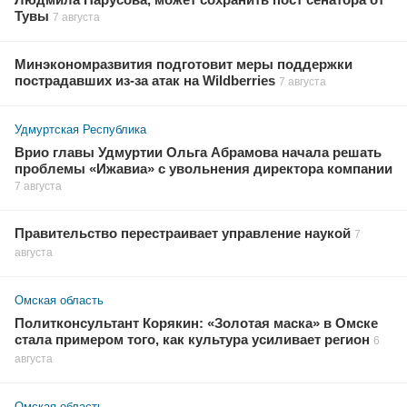
Людмила Нарусова, может сохранить пост сенатора от
Тувы
7 августа
Минэкономразвития подготовит меры поддержки
пострадавших из-за атак на Wildberries
7 августа
Удмуртская Республика
Врио главы Удмуртии Ольга Абрамова начала решать
проблемы «Ижавиа» с увольнения директора компании
7 августа
Правительство перестраивает управление наукой
7
августа
Омская область
Политконсультант Корякин: «Золотая маска» в Омске
стала примером того, как культура усиливает регион
6
августа
Омская область