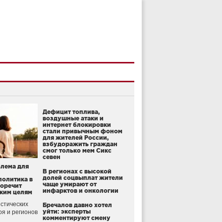
Дефицит топлива,
воздушные атаки и
интернет блокировки
стали привычным фоном
для жителей России,
взбудоражить граждан
смог только мем Сикс
севен
блема для
В регионах с высокой
долей соцвыплат жители
политика в
чаще умирают от
воречит
инфарктов и онкологии
ким целям
стических
Бречалов давно хотел
уйти: эксперты
оя и регионов
комментируют смену