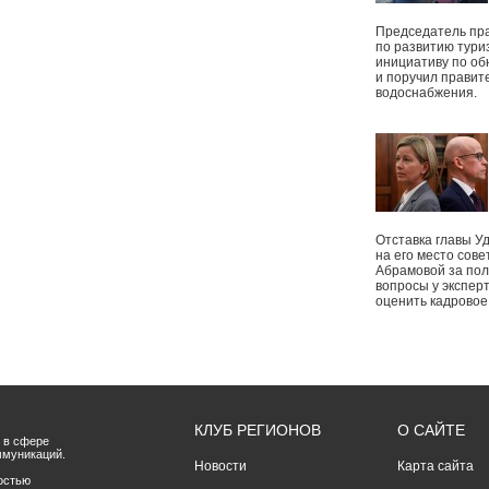
Председатель пр
по развитию тури
инициативу по о
и поручил правит
водоснабжения.
Отставка главы У
на его место сове
Абрамовой за пол
вопросы у экспер
оценить кадрово
КЛУБ РЕГИОНОВ
О САЙТЕ
 в сфере
ммуникаций.
Новости
Карта сайта
остью