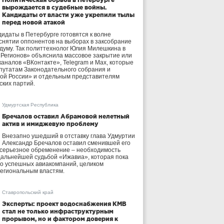
вырождается в судебные войны.
Кандидаты от власти уже укрепили тылы
перед новой атакой
идаты в Петербурге готовятся к волне
 снятии оппонентов на выборах в заксобрание
осдуму. Так политтехнолог Юлия Милешкина в
 Регионов» объяснила массовое закрытие или
аналов «ВКонтакте», Telegram и Max, которые
утатам Законодательного собрания и
ой России» и отдельным представителям
ских партий.
Удмуртская Республика
Бречалов оставил Абрамовой нелетный
актив и имиджевую проблему
Внезапно ушедший в отставку глава Удмуртии
Александр Бречалов оставил сменившей его
 серьезное обременение – необходимость
дальнейшей судьбой «Ижавиа», которая пока
ло успешных авиакомпаний, целиком
егиональным властям.
Ставропольский край
Эксперты: проект водоснабжения КМВ
стал не только инфраструктурным
прорывом, но и фактором доверия к