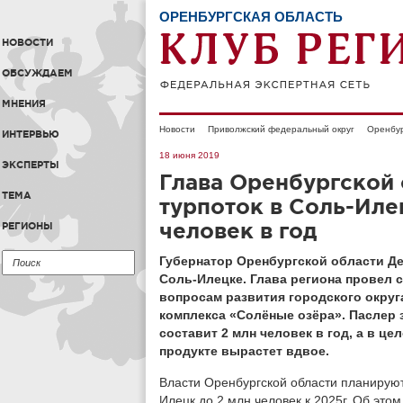
ОРЕНБУРГСКАЯ ОБЛАСТЬ
НОВОСТИ
ОБСУЖДАЕМ
МНЕНИЯ
Новости
Приволжский федеральный округ
Оренбур
ИНТЕРВЬЮ
18 июня 2019
ЭКСПЕРТЫ
Глава Оренбургской 
ТЕМА
турпоток в Соль-Иле
человек в год
РЕГИОНЫ
Губернатор Оренбургской области Д
Соль-Илецке. Глава региона провел
вопросам развития городского окру
комплекса «Солёные озёра». Паслер за
составит 2 млн человек в год, а в ц
продукте вырастет вдвое.
Власти Оренбургской области планируют
Илецк до 2 млн человек к 2025г. Об это