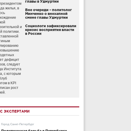
главы в Удмуртии
президентом
да жилья, в
Вне очереди – политолог
ось
Минченко о внезапной
схождение
смене главы Удмуртии
кой
Социологи зафиксировали
роительной и
кризис восприятия власти
й политики.
в России
ставленной
тиным
улированию
 повышению
годетных
ет дефицит
ров, следует
да Института
а, с которым
Клуб
этом в KPI
аписан рост
лей.
С ЭКСПЕРТАМИ
Город Санкт-Петербург
Политическая борьба в Петербурге