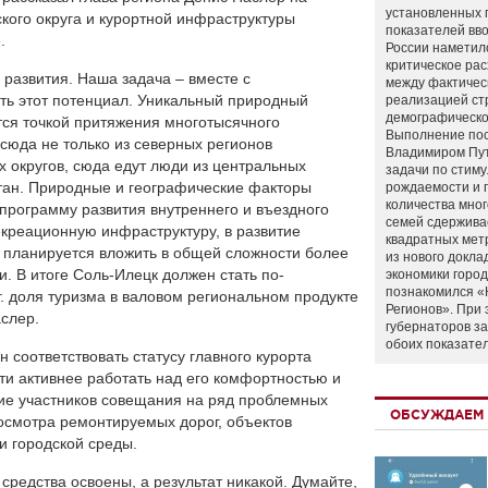
установленных 
кого округа и курортной инфраструктуры
показателей вво
.
России наметил
критическое ра
развития. Наша задача – вместе с
между фактичес
ть этот потенциал. Уникальный природный
реализацией ст
демографическо
тся точкой притяжения многотысячного
Выполнение по
 сюда не только из северных регионов
Владимиром Пу
 округов, сюда едут люди из центральных
задачи по стим
стан. Природные и географические факторы
рождаемости и
количества мно
программу развития внутреннего и въездного
семей сдержива
екреационную инфраструктуру, в развитие
квадратных мет
 планируется вложить в общей сложности более
из нового докла
и. В итоге Соль-Илецк должен стать по-
экономики город
познакомился «
. доля туризма в валовом региональном продукте
Регионов». При 
аслер.
губернаторов з
обоих показате
н соответствовать статусу главного курорта
ти активнее работать над его комфортностью и
ние участников совещания на ряд проблемных
ОБСУЖДАЕМ 
осмотра ремонтируемых дорог, объектов
и городской среды.
редства освоены, а результат никакой. Думайте,