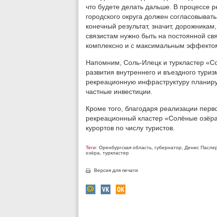
что будете делать дальше. В процессе ре
городского округа должен согласовывать
конечный результат, значит, дорожникам
связистам нужно быть на постоянной св
комплексно и с максимальным эффектом»
Напомним, Соль-Илецк и туркластер «С
развития внутреннего и въездного туриз
рекреационную инфраструктуру планируе
частные инвестиции.
Кроме того, благодаря реализации перво
рекреационный кластер «Солёные озёра
курортов по числу туристов.
Теги:
Оренбургская область
,
губернатор
,
Денис Пасле
озёра
,
туркластер
Версия для печати