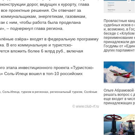
конструкции дорог, ведущих к курорту, глава
 все проектные решения. Он отвечает за
, коммунальщикам, энергетикам, газовикам,
Провластные канд
язи с ним, чтобы работа была проделана
судебных исков о
, – подчеркнул глава региона.
и, возможно, в Г
беседе с «Клубом
переименование к
олёные озёра» входят в федеральную программу
принадлежали деп
ма. В его коммунальную и туристско-
Госдумы от «Един
других парламент
тся вложить более 6 млрд руб., включая
го этапа инвестиционного проекта «Туристско-
» Соль-Илецк вошел в топ-10 российских
Ольге Абрамовой
р
,
Соль-Илецк
,
туризм в регионах
,
региональный туризм
,
Солёные
решать вопрос с 
еще входит в чис
принадлежащих р
© www.club-rf.ru