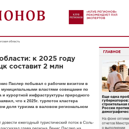
«КЛУБ РЕГИОНОВ»
РЕКОМЕНДУЕТ ПУЛ
ЭКСПЕРТОВ
гская область
ГЛАВНОЕ
области: к 2025 году
цк составит 2 млн
енис Паслер побывал с рабочим визитом в
 с муниципальными властями совещание по
га и курортной инфраструктуры природного
Еще одна про
явил, что к 2025г. турпоток кластера
губернаторов:
строительная 
елом доля туризма в валовом региональном
России проти
демографичес
На фоне оптими
 довести ежегодный туристический поток в Соль-
отчетов Минстр
м рассказал глава региона Денис Паслер на
о выполнении