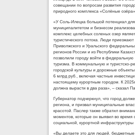
совещании по вопросам развития городс
природного комплекса «Солёные озёра»
«У Соль-Илецка большой потенциал для 
муниципалитетом и бизнесом реализова
комплекс целебных соленых озер являе
туристического потока. Люди приезжают
Приволжского и Уральского федеральных
регионов России и из Республики Казах
позволили городу войти в федеральную 
туризма. В коммунальную и туристско-р
городской культуры и дорожные объекты
6 млрд руб., включая частные инвестици
настоящему курортным городом. К 2025г
должна вырасти в два раза», – сказал П
Губернатор подчеркнул, что город долже
региона, и призвал муниципальные влас
красотой. Паслер также обратил внима
моментов, которые он выявил во время 
социальной, курортной инфраструктуры 
«Вы делаете это для людей, бюджетные с