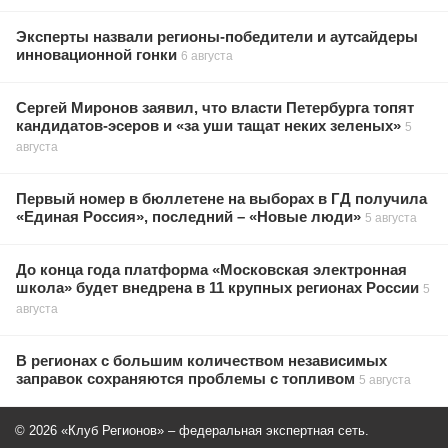
Эксперты назвали регионы-победители и аутсайдеры
инновационной гонки
6 августа
Сергей Миронов заявил, что власти Петербурга топят
кандидатов-эсеров и «за уши тащат неких зеленых»
5
августа
Первый номер в бюллетене на выборах в ГД получила
«Единая Россия», последний – «Новые люди»
5 августа
До конца года платформа «Московская электронная
школа» будет внедрена в 11 крупных регионах России
5
августа
В регионах с большим количеством независимых
заправок сохраняются проблемы с топливом
5 августа
© 2026 «Клуб Регионов» – федеральная экспертная сеть.