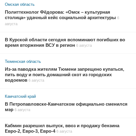
Омская область
Политтехнолог Фёдорова: «Омск – культурная
столица» удачный кейс социальной архитектуры
6
августа
В Курской области сегодня вспоминают погибших во
время вторжения ВСУ в регион
6 августа
Тюменская область
Из-за паводка жителям Тюмени запрещено купаться,
пить воду и поить домашний скот из городских
водоемов
6 августа
Камчатский край
В Петропавловске-Камчатском официально сменился
мэр
6 августа
Кабмин разрешил выпуск, ввоз и продажу бензина
Евро-2, Евро-3, Евро-4
6 августа