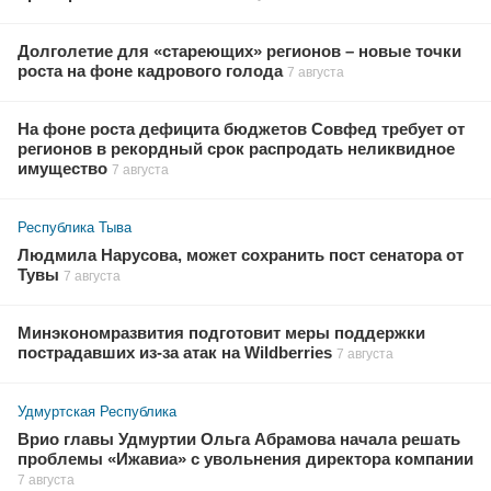
Долголетие для «стареющих» регионов – новые точки
роста на фоне кадрового голода
7 августа
На фоне роста дефицита бюджетов Совфед требует от
регионов в рекордный срок распродать неликвидное
имущество
7 августа
Республика Тыва
Людмила Нарусова, может сохранить пост сенатора от
Тувы
7 августа
Минэкономразвития подготовит меры поддержки
пострадавших из-за атак на Wildberries
7 августа
Удмуртская Республика
Врио главы Удмуртии Ольга Абрамова начала решать
проблемы «Ижавиа» с увольнения директора компании
7 августа