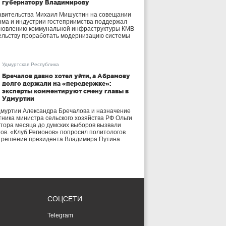
губернатору Владимирову
авительства Михаил Мишустин на совещании
зма и индустрии гостеприимства поддержал
бновлению коммунальной инфраструктуры КМВ
ельству проработать модернизацию системы
Удмуртская Республика
Бречалов давно хотел уйти, а Абрамову
долго держали на «передержке»:
эксперты комментируют смену главы в
Удмуртии
дмуртии Александра Бречалова и назначение
тника министра сельского хозяйства РФ Ольги
тора месяца до думских выборов вызвали
тов. «Клуб Регионов» попросил политологов
е решение президента Владимира Путина.
СОЦСЕТИ
Telegram