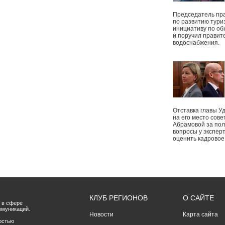
Председатель пр
по развитию тури
инициативу по о
и поручил правит
водоснабжения.
Отставка главы У
на его место сове
Абрамовой за пол
вопросы у экспер
оценить кадрово
КЛУБ РЕГИОНОВ
О САЙТЕ
 в сфере
ммуникаций.
Новости
Карта сайта
остью