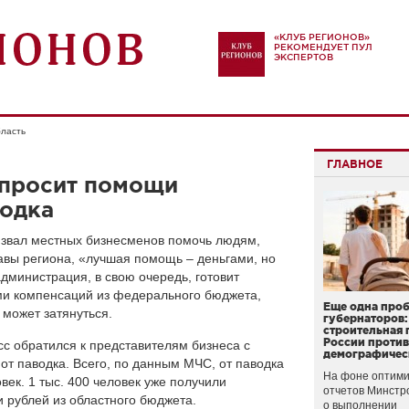
«КЛУБ РЕГИОНОВ»
РЕКОМЕНДУЕТ ПУЛ
ЭКСПЕРТОВ
бласть
ГЛАВНОЕ
 просит помощи
водка
извал местных бизнесменов помочь людям,
авы региона, «лучшая помощь – деньгами, но
администрация, в свою очередь, готовит
и компенсаций из федерального бюджета,
Еще одна про
 может затянуться.
губернаторов:
строительная 
России проти
сс обратился к представителям бизнеса с
демографичес
т паводка. Всего, по данным МЧС, от паводка
На фоне оптими
век. 1 тыс. 400 человек уже получили
отчетов Минстр
 рублей из областного бюджета.
о выполнении