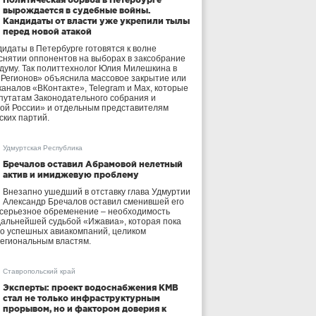
вырождается в судебные войны.
Кандидаты от власти уже укрепили тылы
перед новой атакой
идаты в Петербурге готовятся к волне
 снятии оппонентов на выборах в заксобрание
осдуму. Так политтехнолог Юлия Милешкина в
 Регионов» объяснила массовое закрытие или
аналов «ВКонтакте», Telegram и Max, которые
утатам Законодательного собрания и
ой России» и отдельным представителям
ских партий.
Удмуртская Республика
Бречалов оставил Абрамовой нелетный
актив и имиджевую проблему
Внезапно ушедший в отставку глава Удмуртии
Александр Бречалов оставил сменившей его
 серьезное обременение – необходимость
дальнейшей судьбой «Ижавиа», которая пока
ло успешных авиакомпаний, целиком
егиональным властям.
Ставропольский край
Эксперты: проект водоснабжения КМВ
стал не только инфраструктурным
прорывом, но и фактором доверия к