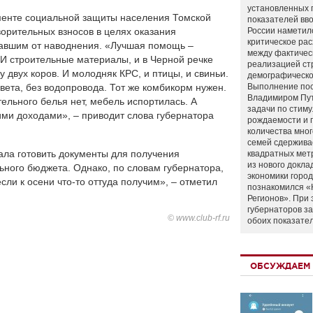
установленных 
менте социальной защиты населения Томской
показателей вво
ворительных взносов в целях оказания
России наметил
критическое ра
авшим от наводнения. «Лучшая помощь –
между фактичес
. И строительные материалы, и в Черной речке
реализацией ст
у двух коров. И молодняк КРС, и птицы, и свиньи.
демографическо
вета, без водопровода. Тот же комбикорм нужен.
Выполнение по
Владимиром Пу
тельного белья нет, мебель испортилась. А
задачи по стим
ими доходами», – приводит слова губернатора
рождаемости и
количества мно
семей сдержива
ала готовить документы для получения
квадратных мет
из нового докла
ного бюджета. Однако, по словам губернатора,
экономики город
сли к осени что-то оттуда получим», – отметил
познакомился «
Регионов». При 
губернаторов з
© www.club-rf.ru
обоих показате
ОБСУЖДАЕМ 