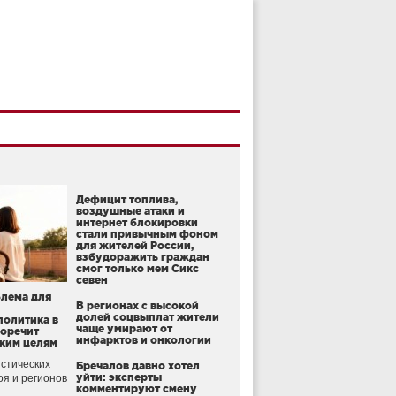
Дефицит топлива,
воздушные атаки и
интернет блокировки
стали привычным фоном
для жителей России,
взбудоражить граждан
смог только мем Сикс
севен
блема для
В регионах с высокой
долей соцвыплат жители
политика в
чаще умирают от
воречит
инфарктов и онкологии
ким целям
стических
Бречалов давно хотел
уйти: эксперты
оя и регионов
комментируют смену