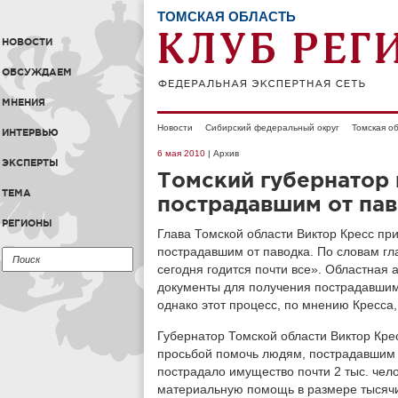
ТОМСКАЯ ОБЛАСТЬ
НОВОСТИ
ОБСУЖДАЕМ
МНЕНИЯ
Новости
Сибирский федеральный округ
Томская о
ИНТЕРВЬЮ
6 мая 2010
| Архив
ЭКСПЕРТЫ
Томский губернатор
ТЕМА
пострадавшим от па
РЕГИОНЫ
Глава Томской области Виктор Кресс пр
пострадавшим от паводка. По словам гл
сегодня годится почти все». Областная 
документы для получения пострадавшим
однако этот процесс, по мнению Кресса,
Губернатор Томской области Виктор Кре
просьбой помочь людям, пострадавшим о
пострадало имущество почти 2 тыс. чело
материальную помощь в размере тысячи