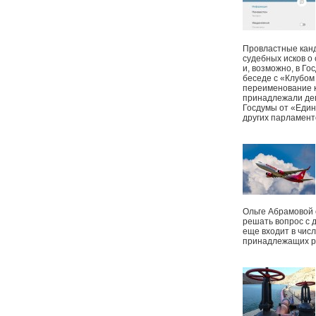
Провластные канд
судебных исков о
и, возможно, в Г
беседе с «Клубом
переименование к
принадлежали деп
Госдумы от «Един
других парламент
Ольге Абрамовой
решать вопрос с 
еще входит в чис
принадлежащих р