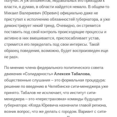
получит. А уж оппонентов, недовольных его приходом к
власти, я думаю, в области найдется немало. В общем-то
Михаил Валериевич (Юревич) официально даже не
приступил к исполнению обязанностей губернатора, а уже
демонстрирует некий тренд. Очевидно, он стремится
поставить под свой контроль происходящие процессы и
активно в них вмешивается, приспосабливает устав,
стремится его переделать под свои интересы. Такой
образец поведения, возможно, будет воспроизведен еще
не раз».
По мнению члена федерального политического совета
движения «Солидарность»
Алексея Табалова
,
общественные слушания – это формальная процедура:
решение по введению в Челябинске сити-менеджера уже
принято. Табалов не исключает, что институт сити-
менеджера – это «перестраховка» команды будущего
губернатора: «Когда Юревича назначили главой региона,
возник вопрос, что же делать с городом. Вариант с сити-