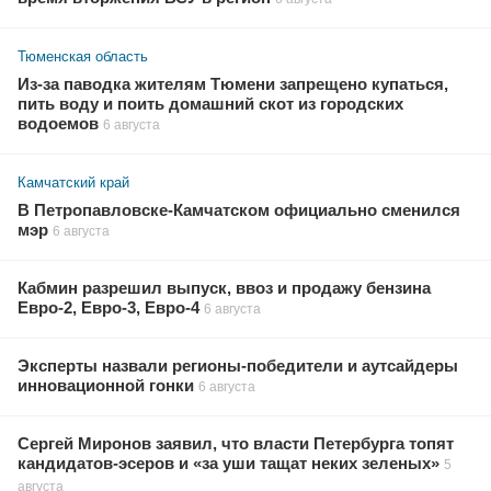
Тюменская область
Из-за паводка жителям Тюмени запрещено купаться,
пить воду и поить домашний скот из городских
водоемов
6 августа
Камчатский край
В Петропавловске-Камчатском официально сменился
мэр
6 августа
Кабмин разрешил выпуск, ввоз и продажу бензина
Евро-2, Евро-3, Евро-4
6 августа
Эксперты назвали регионы-победители и аутсайдеры
инновационной гонки
6 августа
Сергей Миронов заявил, что власти Петербурга топят
кандидатов-эсеров и «за уши тащат неких зеленых»
5
августа