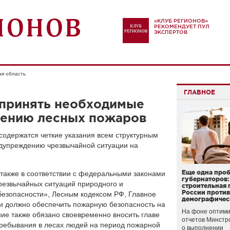
«КЛУБ РЕГИОНОВ»
РЕКОМЕНДУЕТ ПУЛ
ЭКСПЕРТОВ
ая область
ГЛАВНОЕ
 принять необходимые
ению лесных пожаров
содержатся четкие указания всем структурным
дупреждению чрезвычайной ситуации на
Еще одна про
также в соответствии с федеральными законами
губернаторов:
резвычайных ситуаций природного и
строительная 
России проти
безопасности», Лесным кодексом РФ, Главное
демографичес
и должно обеспечить пожарную безопасность на
На фоне оптими
ие также обязано своевременно вносить главе
отчетов Минстр
ребывания в лесах людей на период пожарной
о выполнении