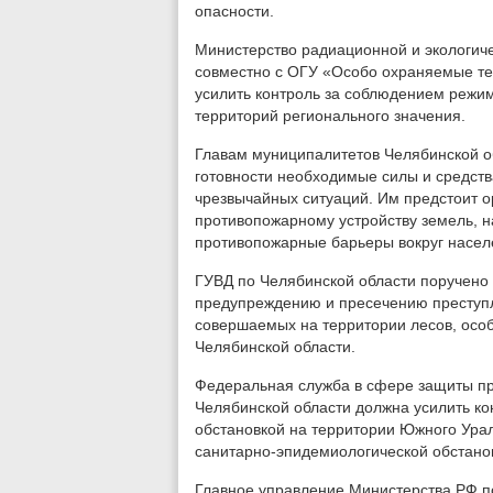
опасности.
Министерство радиационной и экологич
совместно с ОГУ «Особо охраняемые те
усилить контроль за соблюдением режи
территорий регионального значения.
Главам муниципалитетов Челябинской об
готовности необходимые силы и средств
чрезвычайных ситуаций. Им предстоит 
противопожарному устройству земель, н
противопожарные барьеры вокруг населе
ГУВД по Челябинской области поручено 
предупреждению и пресечению преступ
совершаемых на территории лесов, осо
Челябинской области.
Федеральная служба в сфере защиты пр
Челябинской области должна усилить ко
обстановкой на территории Южного Ура
санитарно-эпидемиологической обстано
Главное управление Министерства РФ п