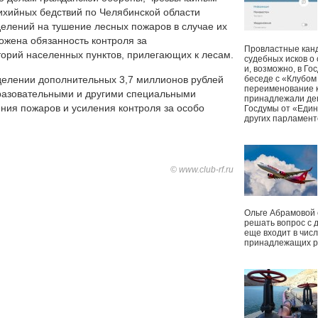
ихийных бедствий по Челябинской области
делений на тушение лесных пожаров в случае их
ложена обязанность контроля за
Провластные канд
орий населенных пунктов, прилегающих к лесам.
судебных исков о
и, возможно, в Г
делении дополнительных 3,7 миллионов рублей
беседе с «Клубом
переименование к
разовательными и другими специальными
принадлежали деп
ния пожаров и усиления контроля за особо
Госдумы от «Един
других парламент
© www.club-rf.ru
Ольге Абрамовой
решать вопрос с 
еще входит в чис
принадлежащих р