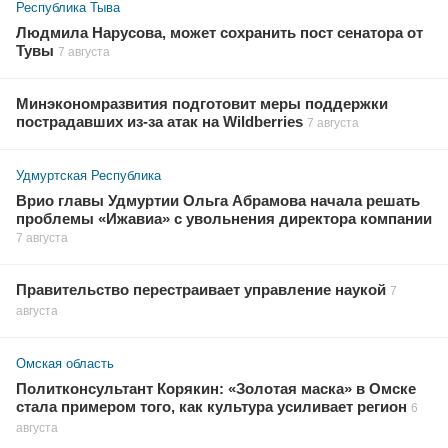
Республика Тыва
Людмила Нарусова, может сохранить пост сенатора от
Тувы
7 августа
Минэкономразвития подготовит меры поддержки
пострадавших из-за атак на Wildberries
7 августа
Удмуртская Республика
Врио главы Удмуртии Ольга Абрамова начала решать
проблемы «Ижавиа» с увольнения директора компании
7 августа
Правительство перестраивает управление наукой
7
августа
Омская область
Политконсультант Корякин: «Золотая маска» в Омске
стала примером того, как культура усиливает регион
6
августа