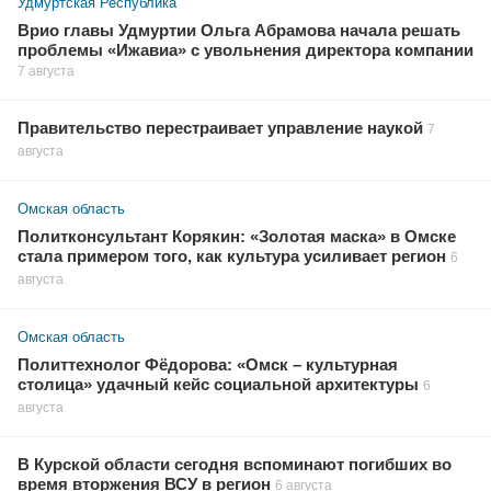
Удмуртская Республика
Врио главы Удмуртии Ольга Абрамова начала решать
проблемы «Ижавиа» с увольнения директора компании
7 августа
Правительство перестраивает управление наукой
7
августа
Омская область
Политконсультант Корякин: «Золотая маска» в Омске
стала примером того, как культура усиливает регион
6
августа
Омская область
Политтехнолог Фёдорова: «Омск – культурная
столица» удачный кейс социальной архитектуры
6
августа
В Курской области сегодня вспоминают погибших во
время вторжения ВСУ в регион
6 августа