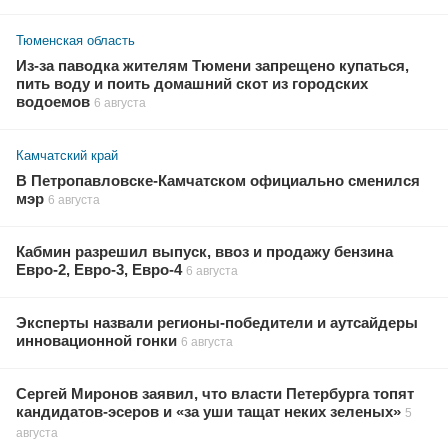
Тюменская область
Из-за паводка жителям Тюмени запрещено купаться,
пить воду и поить домашний скот из городских
водоемов
6 августа
Камчатский край
В Петропавловске-Камчатском официально сменился
мэр
6 августа
Кабмин разрешил выпуск, ввоз и продажу бензина
Евро-2, Евро-3, Евро-4
6 августа
Эксперты назвали регионы-победители и аутсайдеры
инновационной гонки
6 августа
Сергей Миронов заявил, что власти Петербурга топят
кандидатов-эсеров и «за уши тащат неких зеленых»
5
августа