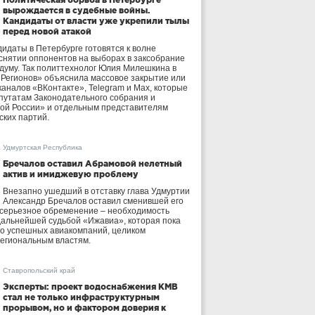
вырождается в судебные войны.
Кандидаты от власти уже укрепили тылы
перед новой атакой
идаты в Петербурге готовятся к волне
 снятии оппонентов на выборах в заксобрание
осдуму. Так политтехнолог Юлия Милешкина в
 Регионов» объяснила массовое закрытие или
аналов «ВКонтакте», Telegram и Max, которые
утатам Законодательного собрания и
ой России» и отдельным представителям
ских партий.
Удмуртская Республика
Бречалов оставил Абрамовой нелетный
актив и имиджевую проблему
Внезапно ушедший в отставку глава Удмуртии
Александр Бречалов оставил сменившей его
 серьезное обременение – необходимость
дальнейшей судьбой «Ижавиа», которая пока
ло успешных авиакомпаний, целиком
егиональным властям.
Ставропольский край
Эксперты: проект водоснабжения КМВ
стал не только инфраструктурным
прорывом, но и фактором доверия к