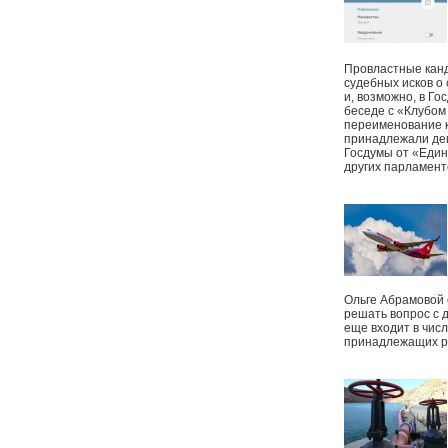
Провластные канд
судебных исков о
и, возможно, в Г
беседе с «Клубом
переименование к
принадлежали деп
Госдумы от «Един
других парламент
Ольге Абрамовой
решать вопрос с 
еще входит в чис
принадлежащих р