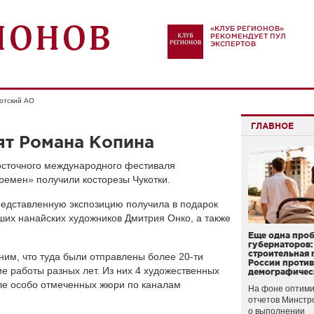
«КЛУБ РЕГИОНОВ»
РЕКОМЕНДУЕТ ПУЛ
ЭКСПЕРТОВ
отский АО
ГЛАВНОЕ
ят Романа Копина
сточного международного фестиваля
ремен» получили косторезы Чукотки.
редставленную экспозицию получила в подарок
чших нанайских художников Дмитрия Онко, а также
Еще одна про
губернаторов:
строительная 
им, что туда были отправлены более 20-ти
России проти
ие работы разных лет. Из них 4 художественных
демографичес
ле особо отмеченных жюри по каналам
На фоне оптими
отчетов Минстр
о выполнении