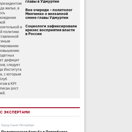
главы в Удмуртии
президентом
да жилья, в
Вне очереди – политолог
ось
Минченко о внезапной
схождение
смене главы Удмуртии
кой
Социологи зафиксировали
роительной и
кризис восприятия власти
й политики.
в России
ставленной
тиным
улированию
 повышению
годетных
ет дефицит
ров, следует
да Института
а, с которым
Клуб
этом в KPI
аписан рост
лей.
С ЭКСПЕРТАМИ
Город Санкт-Петербург
Политическая борьба в Петербурге