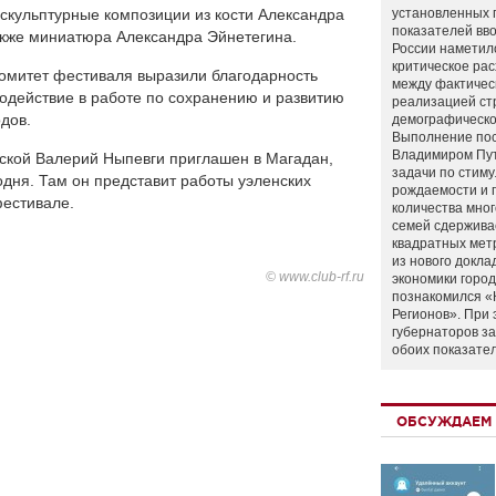
скульптурные композиции из кости Александра
установленных 
показателей вво
также миниатюра Александра Эйнетегина.
России наметил
критическое ра
комитет фестиваля выразили благодарность
между фактичес
содействие в работе по сохранению и развитию
реализацией ст
дов.
демографическо
Выполнение по
Владимиром Пу
рской Валерий Ныпевги приглашен в Магадан,
задачи по стим
одня. Там он представит работы уэленских
рождаемости и
фестивале.
количества мно
семей сдержива
квадратных мет
из нового докла
© www.club-rf.ru
экономики город
познакомился «
Регионов». При 
губернаторов з
обоих показате
ОБСУЖДАЕМ 