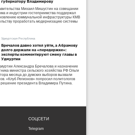
губернатору Владимирову
авительства Михаил Мишустин на совещании
зма и индустрии гостеприимства поддержал
бновлению коммунальной инфраструктуры КМВ
ельству проработать модернизацию системы
Удмуртская Республика
Бречалов давно хотел уйти, а Абрамову
долго держали на «передержке»:
эксперты комментируют смену главы в
Удмуртии
дмуртии Александра Бречалова и назначение
тника министра сельского хозяйства РФ Ольги
тора месяца до думских выборов вызвали
тов. «Клуб Регионов» попросил политологов
е решение президента Владимира Путина.
СОЦСЕТИ
Telegram