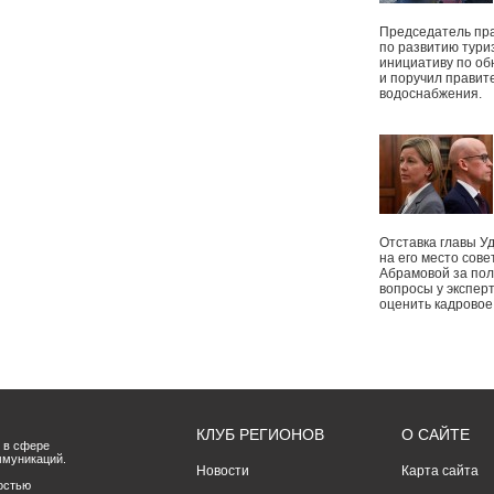
Председатель пр
по развитию тури
инициативу по о
и поручил правит
водоснабжения.
Отставка главы У
на его место сове
Абрамовой за пол
вопросы у экспер
оценить кадрово
КЛУБ РЕГИОНОВ
О САЙТЕ
 в сфере
ммуникаций.
Новости
Карта сайта
остью