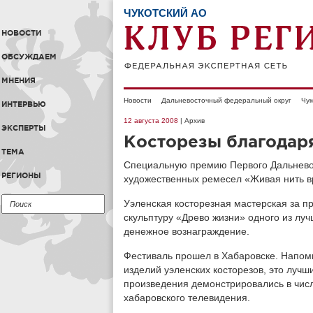
ЧУКОТСКИЙ АО
НОВОСТИ
ОБСУЖДАЕМ
МНЕНИЯ
Новости
Дальневосточный федеральный округ
Чук
ИНТЕРВЬЮ
12 августа 2008
| Архив
ЭКСПЕРТЫ
Косторезы благодар
ТЕМА
Специальную премию Первого Дальнево
РЕГИОНЫ
художественных ремесел «Живая нить в
Уэленская косторезная мастерская за п
скульптуру «Древо жизни» одного из лу
денежное вознаграждение.
Фестиваль прошел в Хабаровске. Напомн
изделий уэленских косторезов, это лучш
произведения демонстрировались в чис
хабаровского телевидения.