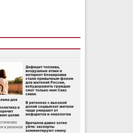
Дефицит топлива,
воздушные атаки и
интернет блокировки
стали привычным фоном
для жителей России,
взбудоражить граждан
смог только мем Сикс
севен
блема для
В регионах с высокой
долей соцвыплат жители
политика в
чаще умирают от
воречит
инфарктов и онкологии
ким целям
стических
Бречалов давно хотел
уйти: эксперты
оя и регионов
комментируют смену