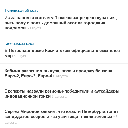
Тюменская область
Из-за паводка жителям Тюмени запрещено купаться,
пить воду и поить домашний скот из городских
водоемов
6 августа
Камчатский край
В Петропавловске-Камчатском официально сменился
мэр
6 августа
Кабмин разрешил выпуск, ввоз и продажу бензина
Евро-2, Евро-3, Евро-4
6 августа
Эксперты назвали регионы-победители и аутсайдеры
инновационной гонки
6 августа
Сергей Миронов заявил, что власти Петербурга топят
кандидатов-эсеров и «за уши тащат неких зеленых»
5
августа