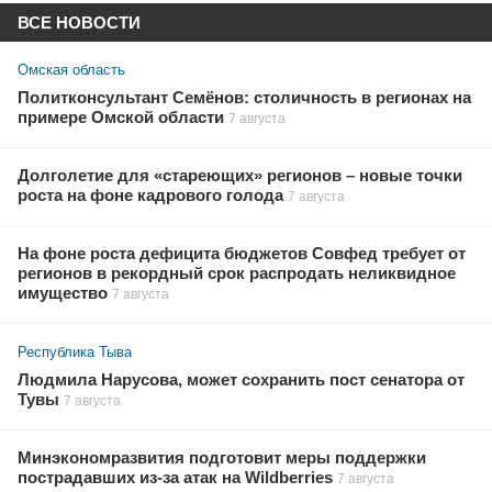
ВСЕ НОВОСТИ
Омская область
Политконсультант Семёнов: столичность в регионах на
примере Омской области
7 августа
Долголетие для «стареющих» регионов – новые точки
роста на фоне кадрового голода
7 августа
На фоне роста дефицита бюджетов Совфед требует от
регионов в рекордный срок распродать неликвидное
имущество
7 августа
Республика Тыва
Людмила Нарусова, может сохранить пост сенатора от
Тувы
7 августа
Минэкономразвития подготовит меры поддержки
пострадавших из-за атак на Wildberries
7 августа