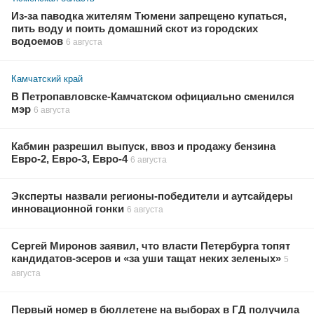
Из-за паводка жителям Тюмени запрещено купаться,
пить воду и поить домашний скот из городских
водоемов
6 августа
Камчатский край
В Петропавловске-Камчатском официально сменился
мэр
6 августа
Кабмин разрешил выпуск, ввоз и продажу бензина
Евро-2, Евро-3, Евро-4
6 августа
Эксперты назвали регионы-победители и аутсайдеры
инновационной гонки
6 августа
Сергей Миронов заявил, что власти Петербурга топят
кандидатов-эсеров и «за уши тащат неких зеленых»
5
августа
Первый номер в бюллетене на выборах в ГД получила