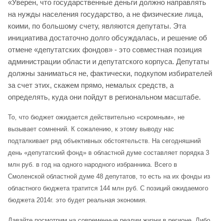
«Уверен, что государственные деньги должно направлять
на нужды населения государство, а не физические лица,
коими, по большому счету, являются депутаты. Эта
инициатива достаточно долго обсуждалась, и решение об
отмене «депутатских фондов» - это совместная позиция
администрации области и депутатского корпуса. Депутаты
должны заниматься не, фактически, подкупом избирателей
за счет этих, скажем прямо, немалых средств, а
определять, куда они пойдут в региональном масштабе.
То, что бюджет ожидается действительно «скромным», не
вызывает сомнений. К сожалению, к этому выводу нас
подталкивает ряд объективных обстоятельств. На сегодняшний
день «депутатский фонд» в областной думе составляет порядка 3
млн руб. в год на одного народного избранника. Всего в
Смоленской областной думе 48 депутатов, то есть на их фонды из
областного бюджета тратится 144 млн руб. С позиций ожидаемого
бюджета 2014г. это будет реальная экономия.
Давайте посмотрим на современные реалии жизни в регионе. Либо