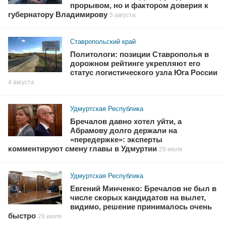
прорывом, но и фактором доверия к
губернатору Владимирову
5 августа
Ставропольский край
Политологи: позиции Ставрополья в
дорожном рейтинге укрепляют его
статус логистического узла Юга России
4 августа
Удмуртская Республика
Бречалов давно хотел уйти, а
Абрамову долго держали на
«передержке»: эксперты
комментируют смену главы в Удмуртии
29 июля
Удмуртская Республика
Евгений Минченко: Бречалов не был в
числе скорых кандидатов на вылет,
видимо, решение принималось очень
быстро
29 июля