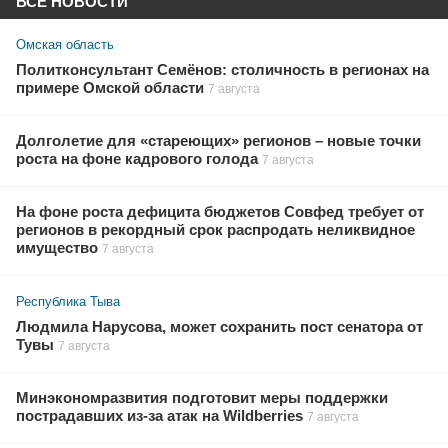
ВСЕ НОВОСТИ
Омская область
Политконсультант Семёнов: столичность в регионах на
примере Омской области
7 августа
Долголетие для «стареющих» регионов – новые точки
роста на фоне кадрового голода
7 августа
На фоне роста дефицита бюджетов Совфед требует от
регионов в рекордный срок распродать неликвидное
имущество
7 августа
Республика Тыва
Людмила Нарусова, может сохранить пост сенатора от
Тувы
7 августа
Минэкономразвития подготовит меры поддержки
пострадавших из-за атак на Wildberries
7 августа