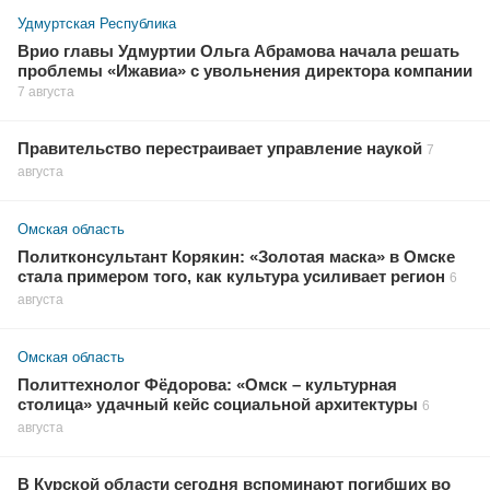
Удмуртская Республика
Врио главы Удмуртии Ольга Абрамова начала решать
проблемы «Ижавиа» с увольнения директора компании
7 августа
Правительство перестраивает управление наукой
7
августа
Омская область
Политконсультант Корякин: «Золотая маска» в Омске
стала примером того, как культура усиливает регион
6
августа
Омская область
Политтехнолог Фёдорова: «Омск – культурная
столица» удачный кейс социальной архитектуры
6
августа
В Курской области сегодня вспоминают погибших во