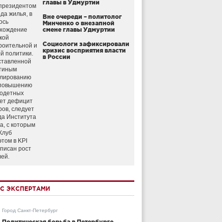
главы в Удмуртии
президентом
да жилья, в
Вне очереди – политолог
ось
Минченко о внезапной
схождение
смене главы Удмуртии
кой
Социологи зафиксировали
роительной и
кризис восприятия власти
й политики.
в России
ставленной
тиным
улированию
 повышению
годетных
ет дефицит
ров, следует
да Института
а, с которым
Клуб
этом в KPI
аписан рост
лей.
С ЭКСПЕРТАМИ
Город Санкт-Петербург
Политическая борьба в Петербурге