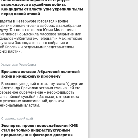
вырождается в судебные войны.
Кандидаты от власти уже укрепили тылы
перед новой атакой
идаты в Петербурге готовятся к волне
 снятии оппонентов на выборах в заксобрание
осдуму. Так политтехнолог Юлия Милешкина в
 Регионов» объяснила массовое закрытие или
аналов «ВКонтакте», Telegram и Max, которые
утатам Законодательного собрания и
ой России» и отдельным представителям
ских партий.
Удмуртская Республика
Бречалов оставил Абрамовой нелетный
актив и имиджевую проблему
Внезапно ушедший в отставку глава Удмуртии
Александр Бречалов оставил сменившей его
 серьезное обременение – необходимость
дальнейшей судьбой «Ижавиа», которая пока
ло успешных авиакомпаний, целиком
егиональным властям.
Ставропольский край
Эксперты: проект водоснабжения КМВ
стал не только инфраструктурным
прорывом, но и фактором доверия к