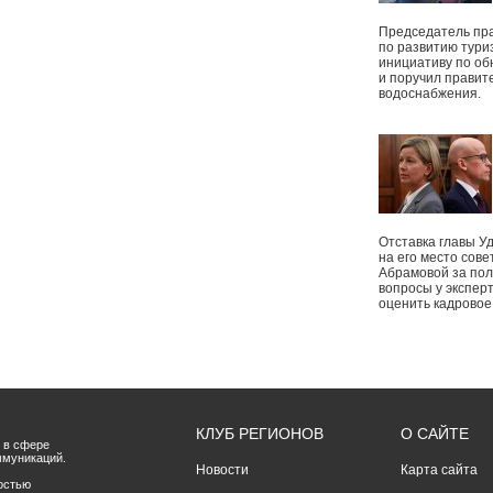
Председатель пр
по развитию тури
инициативу по о
и поручил правит
водоснабжения.
Отставка главы У
на его место сове
Абрамовой за пол
вопросы у экспер
оценить кадрово
КЛУБ РЕГИОНОВ
О САЙТЕ
 в сфере
ммуникаций.
Новости
Карта сайта
остью