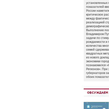
установленных 
показателей вво
России наметил
критическое ра
между фактичес
реализацией ст
демографическо
Выполнение по
Владимиром Пу
задачи по стим
рождаемости и
количества мно
семей сдержива
квадратных мет
из нового докла
экономики город
познакомился «
Регионов». При 
губернаторов з
обоих показате
ОБСУЖДАЕМ 