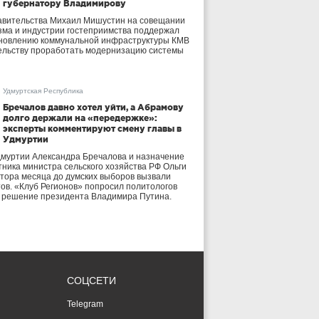
губернатору Владимирову
авительства Михаил Мишустин на совещании
зма и индустрии гостеприимства поддержал
бновлению коммунальной инфраструктуры КМВ
ельству проработать модернизацию системы
Удмуртская Республика
Бречалов давно хотел уйти, а Абрамову
долго держали на «передержке»:
эксперты комментируют смену главы в
Удмуртии
дмуртии Александра Бречалова и назначение
тника министра сельского хозяйства РФ Ольги
тора месяца до думских выборов вызвали
тов. «Клуб Регионов» попросил политологов
е решение президента Владимира Путина.
СОЦСЕТИ
Telegram