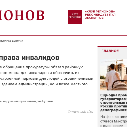
«КЛУБ РЕГИОНОВ»
РЕКОМЕНДУЕТ ПУЛ
ЭКСПЕРТОВ
публика Бурятия
ГЛАВНОЕ
права инвалидов
е обращения прокуратуры обязал районную
вке места для инвалидов и обозначить их
устроенной парковки для людей с ограниченными
 зданием администрации, но и возле местного
Еще одна про
губернаторов:
в
,
нарушение прав инвалидов Бурятия
строительная 
России проти
демографичес
© www.club-rf.ru
На фоне оптими
отчетов Минстр
о выполнении