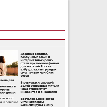
Дефицит топлива,
воздушные атаки и
интернет блокировки
стали привычным фоном
для жителей России,
взбудоражить граждан
смог только мем Сикс
севен
блема для
В регионах с высокой
долей соцвыплат жители
политика в
чаще умирают от
воречит
инфарктов и онкологии
ким целям
стических
Бречалов давно хотел
уйти: эксперты
оя и регионов
комментируют смену