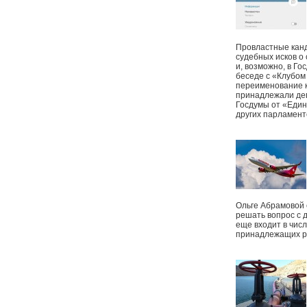
Провластные канд
судебных исков о
и, возможно, в Г
беседе с «Клубом
переименование к
принадлежали деп
Госдумы от «Един
других парламент
Ольге Абрамовой
решать вопрос с 
еще входит в чис
принадлежащих р