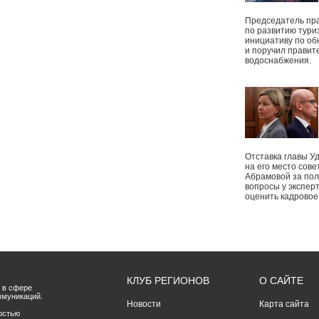
Председатель пр
по развитию тури
инициативу по о
и поручил правит
водоснабжения.
Отставка главы У
на его место сове
Абрамовой за пол
вопросы у экспер
оценить кадрово
КЛУБ РЕГИОНОВ
О САЙТЕ
 в сфере
ммуникаций.
Новости
Карта сайта
остью