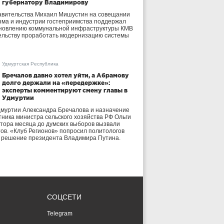
губернатору Владимирову
авительства Михаил Мишустин на совещании
зма и индустрии гостеприимства поддержал
бновлению коммунальной инфраструктуры КМВ
ельству проработать модернизацию системы
Удмуртская Республика
Бречалов давно хотел уйти, а Абрамову
долго держали на «передержке»:
эксперты комментируют смену главы в
Удмуртии
дмуртии Александра Бречалова и назначение
тника министра сельского хозяйства РФ Ольги
тора месяца до думских выборов вызвали
тов. «Клуб Регионов» попросил политологов
е решение президента Владимира Путина.
СОЦСЕТИ
Telegram