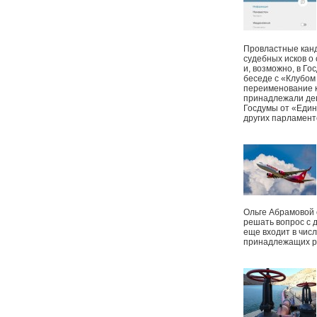
Провластные канд
судебных исков о
и, возможно, в Г
беседе с «Клубом
переименование к
принадлежали деп
Госдумы от «Един
других парламент
Ольге Абрамовой
решать вопрос с 
еще входит в чис
принадлежащих р