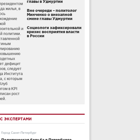
главы в Удмуртии
президентом
да жилья, в
Вне очереди – политолог
ось
Минченко о внезапной
схождение
смене главы Удмуртии
кой
Социологи зафиксировали
роительной и
кризис восприятия власти
й политики.
в России
ставленной
тиным
улированию
 повышению
годетных
ет дефицит
ров, следует
да Института
а, с которым
Клуб
этом в KPI
аписан рост
лей.
С ЭКСПЕРТАМИ
Город Санкт-Петербург
Политическая борьба в Петербурге