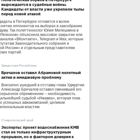
вырождается в судебные войны.
Кандидаты от власти уже укрепили тылы
перед новой атакой
идаты в Петербурге готовятся к волне
 снятии оппонентов на выборах в заксобрание
осдуму. Так политтехнолог Юлия Милешкина в
 Регионов» объяснила массовое закрытие или
аналов «ВКонтакте», Telegram и Max, которые
утатам Законодательного собрания и
ой России» и отдельным представителям
ских партий.
Удмуртская Республика
Бречалов оставил Абрамовой нелетный
актив и имиджевую проблему
Внезапно ушедший в отставку глава Удмуртии
Александр Бречалов оставил сменившей его
 серьезное обременение – необходимость
дальнейшей судьбой «Ижавиа», которая пока
ло успешных авиакомпаний, целиком
егиональным властям.
Ставропольский край
Эксперты: проект водоснабжения КМВ
стал не только инфраструктурным
прорывом, но и фактором доверия к