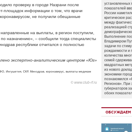
установленных 
водило проверку в городе Назрани после
показателей вво
ет-площадок информации о том, что врачи
России наметил
с коронавирусом, не получили обещанные
критическое ра
между фактичес
реализацией ст
демографическо
 направленные на выплаты, в регион поступили,
Выполнение по
х по назначению», – сообщили тогда специалисты
Владимиром Пу
инздрав республики отчитался о полностью
задачи по стим
рождаемости и
количества мно
лено экспертно-аналитическим центром «Юг»
семей сдержива
квадратных мет
из нового докла
ФО
,
Ингушетия
,
СКР
,
Минздрав
,
коронавирус
,
выплаты медикам
экономики город
познакомился «
© www.club-rf.ru
Регионов». При 
губернаторов з
обоих показате
ОБСУЖДАЕМ 