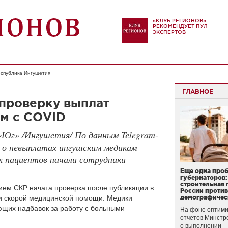
«КЛУБ РЕГИОНОВ»
РЕКОМЕНДУЕТ ПУЛ
ЭКСПЕРТОВ
спублика Ингушетия
ГЛАВНОЕ
 проверку выплат
м с COVID
«Юг» /Ингушетия/ По данным Telegram-
й о невыплатах ингушским медикам
ых пациентов начали сотрудники
Еще одна про
губернаторов:
строительная 
нием СКР
начата проверка
после публикации в
России проти
и скорой медицинской помощи. Медики
демографичес
щих надбавок за работу с больными
На фоне оптими
отчетов Минстр
о выполнении