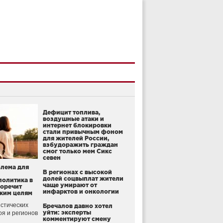
Дефицит топлива,
воздушные атаки и
интернет блокировки
стали привычным фоном
для жителей России,
взбудоражить граждан
смог только мем Сикс
севен
блема для
В регионах с высокой
долей соцвыплат жители
политика в
чаще умирают от
воречит
инфарктов и онкологии
ким целям
стических
Бречалов давно хотел
уйти: эксперты
оя и регионов
комментируют смену