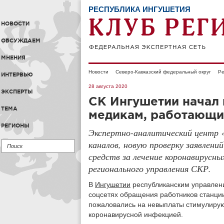
РЕСПУБЛИКА ИНГУШЕТИЯ
НОВОСТИ
ОБСУЖДАЕМ
МНЕНИЯ
Новости
Северо-Кавказский федеральный округ
Ре
ИНТЕРВЬЮ
28 августа 2020
ЭКСПЕРТЫ
СК Ингушетии начал
ТЕМА
медикам, работающи
РЕГИОНЫ
Экспертно-аналитический центр 
каналов, новую проверку заявлени
средств за лечение коронавирусн
регионального управления СКР.
В
Ингушетии
республиканским управле
соцсетях обращения работников станци
пожаловались на невыплаты стимулирую
коронавирусной инфекцией.