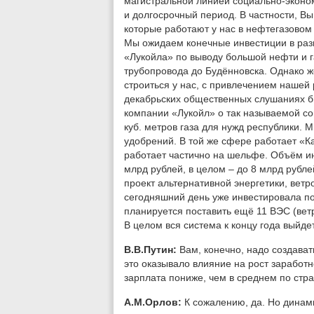
магистральной линией социально-эконо
и долгосрочный период. В частности, В
которые работают у нас в нефтегазовом 
Мы ожидаем конечные инвестиции в разм
«Лукойла» по выводу большой нефти и г
трубопровода до Будённовска. Однако ж
строиться у нас, с привлечением нашей 
декабрьских общественных слушаниях бы
компании «Лукойл» о так называемой со
куб. метров газа для нужд республики. 
удобрений. В той же сфере работает «К
работает частично на шельфе. Объём ин
млрд рублей, в целом – до 8 млрд рубле
проект альтернативной энергетики, вет
сегодняшний день уже инвестировала по
планируется поставить ещё 11 ВЭС (вет
В целом вся система к концу года выйде
В.В.Путин:
Вам, конечно, надо создават
это оказывало влияние на рост заработн
зарплата пониже, чем в среднем по стр
А.М.Орлов:
К сожалению, да. Но динам