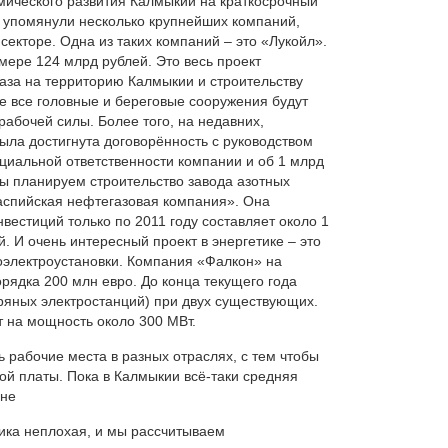
мического развития Калмыкии на краткосрочный
ы упомянули несколько крупнейших компаний,
секторе. Одна из таких компаний – это «Лукойл».
ере 124 млрд рублей. Это весь проект
аза на территорию Калмыкии и строительству
е все головные и береговые сооружения будут
рабочей силы. Более того, на недавних,
ла достигнута договорённость с руководством
циальной ответственности компании и об 1 млрд
Мы планируем строительство завода азотных
аспийская нефтегазовая компания». Она
вестиций только по 2011 году составляет около 1
й. И очень интересный проект в энергетике – это
роэлектроустановки. Компания «Фалкон» на
рядка 200 млн евро. До конца текущего года
ряных электростанций) при двух существующих.
т на мощность около 300 МВт.
ь рабочие места в разных отраслях, с тем чтобы
ой платы. Пока в Калмыкии всё-таки средняя
ане
ика неплохая, и мы рассчитываем