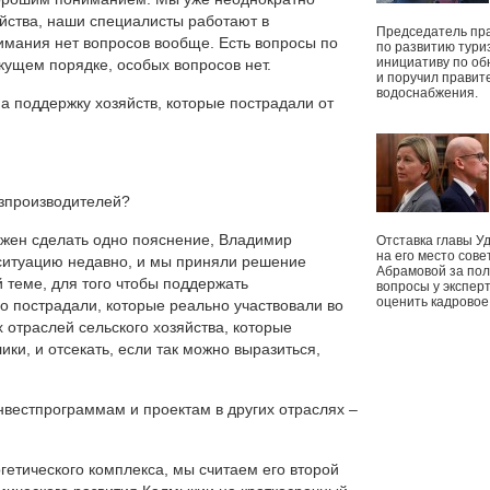
яйства, наши специалисты работают в
Председатель пр
мания нет вопросов вообще. Есть вопросы по
по развитию тури
инициативу по о
ущем порядке, особых вопросов нет.
и поручил правит
водоснабжения.
а поддержку хозяйств, которые пострадали от
зпроизводителей?
лжен сделать одно пояснение, Владимир
Отставка главы У
на его место сове
в ситуацию недавно, и мы приняли решение
Абрамовой за пол
 теме, для того чтобы поддержать
вопросы у экспер
оценить кадрово
о пострадали, которые реально участвовали во
 отраслей сельского хозяйства, которые
ки, и отсекать, если так можно выразиться,
инвестпрограммам и проектам в других отраслях –
гетического комплекса, мы считаем его второй