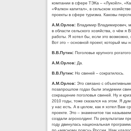
компании в сфере ТЭКа – «Лукойл», «К
«Фалкон капитал», в сельском хозяйстве
проекты в сфере туризма. Каковы персп
А.М.Орлов:
Владимир Владимирович, м
в области сельского хозяйства, о чём я
работы. Я хотел бы, если это возможно
Вот это – основной проект, который мы
В.В.Путин:
Поголовье крупного рогатого
А.М.Орлов:
Да.
В.В.Путин:
Но свиней – сократилось.
А.М.Орлов:
Это связано с объективными
позапрошлом годах были эпидемии свин
сокращение поголовья свиней. Ну и криз
2010 годы, тоже сказался на этом. Я ду
у нас есть. А в целом, как я хотел Вам с
проекте. Это – знаменитое так называ
создали агрохолдинг. По результатам п
году двинулась национальная программа
по «мясному поясу» России. Нам удалос