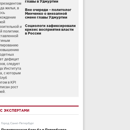
главы в Удмуртии
президентом
да жилья, в
Вне очереди – политолог
ось
Минченко о внезапной
схождение
смене главы Удмуртии
кой
Социологи зафиксировали
роительной и
кризис восприятия власти
й политики.
в России
ставленной
тиным
улированию
 повышению
годетных
ет дефицит
ров, следует
да Института
а, с которым
Клуб
этом в KPI
аписан рост
лей.
С ЭКСПЕРТАМИ
Город Санкт-Петербург
Политическая борьба в Петербурге