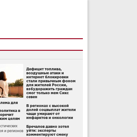
Дефицит топлива,
воздушные атаки и
интернет блокировки
стали привычным фоном
для жителей России,
взбудоражить граждан
смог только мем Сикс
севен
блема для
В регионах с высокой
долей соцвыплат жители
политика в
чаще умирают от
воречит
инфарктов и онкологии
ким целям
стических
Бречалов давно хотел
уйти: эксперты
оя и регионов
комментируют смену