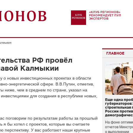
«КЛУБ РЕГИОНОВ»
РЕКОМЕНДУЕТ ПУЛ
ЭКСПЕРТОВ
алмыкия
ГЛАВНОЕ
тельства РФ провёл
лавой Калмыкии
 о новых инвестиционных проектах в области
ивно-энергетической сфере. В.В.Путин, отметив,
ы ниже, чем в среднем по стране, указал на
инвестициями для создания в республике новых,
Еще одна про
губернаторов:
строительная 
России проти
демографичес
ас поговорим по результатам работы за прошлый
На фоне оптими
ть я бы хотел с проектов, которые вы считаете
отчетов Минстр
ю перспективу. У вас работают наши крупные
о выполнении