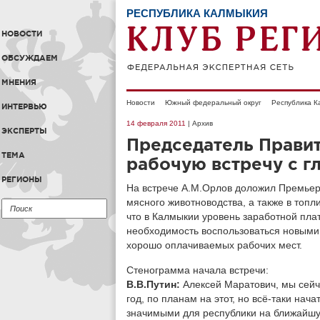
РЕСПУБЛИКА КАЛМЫКИЯ
НОВОСТИ
ОБСУЖДАЕМ
МНЕНИЯ
Новости
Южный федеральный округ
Республика К
ИНТЕРВЬЮ
14 февраля 2011
| Архив
ЭКСПЕРТЫ
Председатель Прави
ТЕМА
рабочую встречу с г
РЕГИОНЫ
На встрече А.М.Орлов доложил Премьеру
мясного животноводства, а также в топл
что в Калмыкии уровень заработной плат
необходимость воспользоваться новыми 
хорошо оплачиваемых рабочих мест.
Стенограмма начала встречи:
В.В.Путин:
Алексей Маратович, мы сейч
год, по планам на этот, но всё-таки нача
значимыми для республики на ближайшу