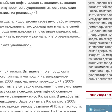
аспийская нефтегазовая компания», компания
установленных 
показателей вво
 ряд проектов осуществляется, есть неплохие
России наметил
ективы их реализации?
критическое ра
между фактичес
ы сделали достаточно серьёзную работу именно
реализацией ст
 Вам предварительно докладывал в начале своей
демографическо
, продемонстрировать (показывает материалы)…
Выполнение по
Владимиром Пу
 начинаем, вернее – уже начали его реализацию…
задачи по стим
рождаемости и
 скота увеличилось.
количества мно
семей сдержива
квадратных мет
из нового докла
экономики город
познакомился «
 причинами. Вы знаете, что в прошлом и
Регионов». При 
губернаторов з
ого гриппа, и мы пошли на вынужденное
обоих показате
ис 2008 года, частично переходящий в 2009-
маю, мы эту ситуацию поправим, потому что задел
разу сказать сегодня, речь идёт об основном
ОБСУЖДАЕМ 
емое «мраморное» мясо Калмыкии. В декабре мы
редыдущего Вашего визита в Калмыкию в 2005
 по приоритетному развитию АПК и, в частности,
ь за эти годы сделать немало. Сейчас мы уже