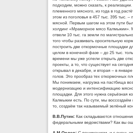
подходим, можно сказать, к реализации.
племенного мясного, из года в год растё
этом из поголовья в 457 тыс. 395 тыс. 
мясной. Первым шагом на этом пути бы
холдинг «Мраморное мясо Калмыкии». Мы
отвели 10 тыс. га земли по магистраль
того чтобы развивать оросительную корм
построить две откормочные площадки дл
целом в конечной фазе – до 25 тыс. толь
времени мы уже успели открыть две отк
проекты, а то, что существует на сегод
открывал в декабре, и вторая – в январе
голов. Это прообраз тех откормочных п
Мы понимаем, нагрузка на пастбища воз
модернизацию и интенсификацию мясног
площадки. Для этого нужна серьёзная ко
Калмыкии есть. По сути, мы воссоздаём 
то, создаём так называемый зелёный ко
В.В.Путин:
Как складываются отношения 
федеральными ведомствами? Как вы ощ
А.М.Орлов:
С пониманием, и с очень 