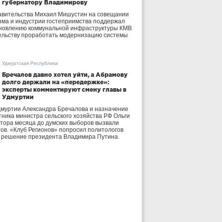
губернатору Владимирову
авительства Михаил Мишустин на совещании
зма и индустрии гостеприимства поддержал
бновлению коммунальной инфраструктуры КМВ
ельству проработать модернизацию системы
Удмуртская Республика
Бречалов давно хотел уйти, а Абрамову
долго держали на «передержке»:
эксперты комментируют смену главы в
Удмуртии
дмуртии Александра Бречалова и назначение
тника министра сельского хозяйства РФ Ольги
тора месяца до думских выборов вызвали
тов. «Клуб Регионов» попросил политологов
е решение президента Владимира Путина.