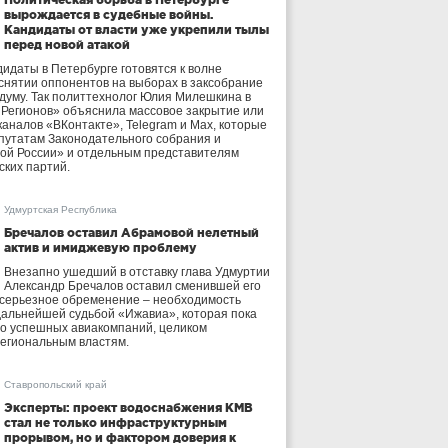
вырождается в судебные войны.
Кандидаты от власти уже укрепили тылы
перед новой атакой
идаты в Петербурге готовятся к волне
 снятии оппонентов на выборах в заксобрание
осдуму. Так политтехнолог Юлия Милешкина в
 Регионов» объяснила массовое закрытие или
аналов «ВКонтакте», Telegram и Max, которые
утатам Законодательного собрания и
ой России» и отдельным представителям
ских партий.
Удмуртская Республика
Бречалов оставил Абрамовой нелетный
актив и имиджевую проблему
Внезапно ушедший в отставку глава Удмуртии
Александр Бречалов оставил сменившей его
 серьезное обременение – необходимость
дальнейшей судьбой «Ижавиа», которая пока
ло успешных авиакомпаний, целиком
егиональным властям.
Ставропольский край
Эксперты: проект водоснабжения КМВ
стал не только инфраструктурным
прорывом, но и фактором доверия к