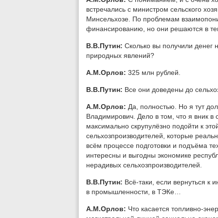
встречались с министром сельского хоз
Минсельхозе. По проблемам взаимопони
финансированию, но они решаются в тек
В.В.Путин:
Сколько вы получили денег н
природных явлений?
А.М.Орлов:
325 млн рублей.
В.В.Путин:
Все они доведены до сельхо
А.М.Орлов:
Да, полностью. Но я тут до
Владимирович. Дело в том, что я вник 
максимально скрупулёзно подойти к этой
сельхозпроизводителей, которые реальн
всём процессе подготовки и подъёма тех
интересны и выгодны экономике республи
нерадивых сельхозпроизводителей.
В.В.Путин:
Всё-таки, если вернуться к 
в промышленности, в ТЭКе…
А.М.Орлов:
Что касается топливно-энер