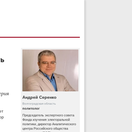
ть
ерия
Андрей Серенко
Волгоградская область
политолог
ет
Председатель экспертного совета
ор
Фонда изучения электоральной
политики, директор Аналитического
центра Российского общества