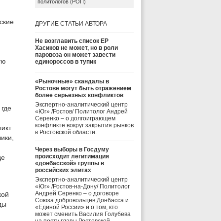
политологов (РОП)
ские
ДРУГИЕ СТАТЬИ АВТОРА
Не возглавить список ЕР
Хасиков не может, но в роли
паровоза он может завести
ую
единороссов в тупик
«Рыночные» скандалы в
Ростове могут быть отражением
более серьезных конфликтов
Экспертно-аналитический центр
 где
«Юг» /Ростов/ Политолог Андрей
Серенко – о долгоиграющем
конфликте вокруг закрытия рынков
ликт
в Ростовской области.
ики,
Через выборы в Госдуму
происходит легитимация
де
«донбасской» группы в
российских элитах
Экспертно-аналитический центр
«Юг» /Ростов-на-Дону/ Политолог
Андрей Серенко – о договоре
кой
Союза добровольцев Донбасса и
ды
«Единой России» и о том, кто
может сменить Василия Голубева