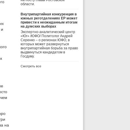
на посту главы Ростовской
его
области.
Внутрипартийная конкуренция в
южных реготделениях ЕР может
привести к неожиданным итогам
их
на думских выборах
 и
Экспертно-аналитический центр
«Юг» /ЮФО/ Политолог Андрей
Серенко – о регионах ЮФО, в
которых может развернуться
кого
внутрипартийная борьба за право
выдвинуться кандидатом в
Госдуму.
к
Смотреть все
же
осто
 чем
оро
три
ва на