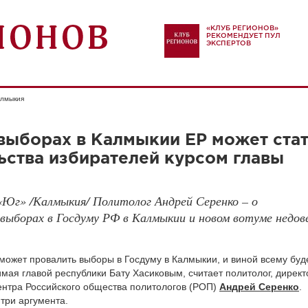
«КЛУБ РЕГИОНОВ»
РЕКОМЕНДУЕТ ПУЛ
ЭКСПЕРТОВ
алмыкия
выборах в Калмыкии ЕР может ста
ства избирателей курсом главы
Юг» /Калмыкия/ Политолог Андрей Серенко – о
 выборах в Госдуму РФ в Калмыкии и новом вотуме недов
может провалить выборы в Госдуму в Калмыкии, и виной всему буд
мая главой республики Бату Хасиковым, считает политолог, директ
ентра Российского общества политологов (РОП)
Андрей Серенко
.
три аргумента.