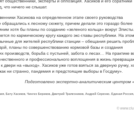
ят общественники, эксперты и оппозиция. Хасиков и его соратники
, что ничего не слышат.
венники Хасикова на определенном этапе своего руководства
е обращались к лесному сюжету, причем делали это гораздо более
мним хотя бы планы по созданию «зеленого кольца» вокруг Элисты
ется по кармическому кругу каждого экс-главы республики. На это
ивычные для жителей республики станции – обещания решить проб
одой, планы по совершенствованию кормовой базы и создания
 производств, борьба с пустыней, забота о лесах… На практике в
качественного и профессионального воплощения в жизнь превраща
 к двери на «выход». Хасиков уже готов взяться за дверную ручку, х
 как ни странно, пандемия и предстоящие выборы в Госдуму».
Подготовлено экспертно-аналитическим центром 
кия
,
Бату Хасиков
,
Чингиз Бериков
,
Дмитрий Трапезников
,
Андрей Серенко
,
Единая Россия
,
© www.club