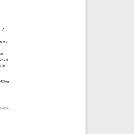
. И
м
лемы
се
ются
отя
«Юг»
-rf.ru