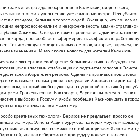
ение замминистра здравоохранения в Калмыкии, скорее всего,
вительным этапом к увольнению уже самого министра. Республикан
яются с ковидом,
Калмыкия
теряет людей. Очевидно, что пандемия
пиющий непрофессионализм и неэффективность административной
спублики Хасикова. Отсюда и такие проявления административной
овая чехарда, неспособность сформировать эффективно работающ
ев. Так что следует ожидать новых отставок, которые, впрочем, не
ивным изменениям. И это плохая новость для жителей Калмыкии.
ическом и экспертном сообществе Калмыкии активно обсуждаются
готовящихся властями комбинациях с подсчетом голосов в Элисте,
я доля всех избирателей региона. Одним из признаков подготовки
атели называют вспыхнувший в окружении Хасикова острый конф
ериковым, который якобы руководит внутренней политикой республ
Дмитрием Трапезниковым. Как говорят, Бериков пытается оттеснить
частия в выборах в Госдуму, якобы пообещав Хасикову дать в горо
ультат партии власти, чем может мэр.
 особо креативных технологий Бериков не предлагает: просто он
нником экс-мэра Элисты Радия Бурулова, который «рулил» калмыц
 нулевые, используя все возможные в той исторической эпохе мето
бирателей, членов избиркомов и процедуру подсчета голосов.