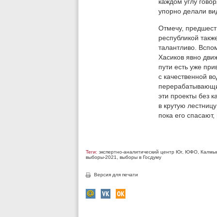
каждом углу говор
упорно делали вид
Отмечу, предшест
республикой такж
талантливо. Вспо
Хасиков явно движ
пути есть уже пр
с качественной в
перерабатывающих
эти проекты без 
в крутую лестницу
пока его спасают,
Теги:
экспертно-аналитический центр Юг
,
ЮФО
,
Калмы
выборы-2021
,
выборы в Госдуму
Версия для печати