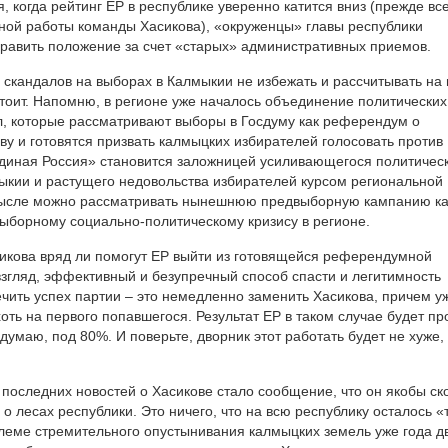
, когда рейтинг ЕР в республике уверенно катится вниз (прежде вс
ной работы команды Хасикова), «окруженцы» главы республики
равить положение за счет «старых» административных приемов.
 скандалов на выборах в Калмыкии не избежать и рассчитывать на 
стоит. Напомню, в регионе уже началось объединение политических
, которые рассматривают выборы в Госдуму как референдум о
ву и готовятся призвать калмыцких избирателей голосовать против
Единая Россия» становится заложницей усиливающегося политичес
ыкии и растущего недовольства избирателей курсом региональной
смысле можно рассматривать нынешнюю предвыборную кампанию ка
ыборному социально-политическому кризису в регионе.
кова вряд ли помогут ЕР выйти из готовящейся референдумной
взгляд, эффективный и безупречный способ спасти и легитимность
ечить успех партии – это немедленно заменить Хасикова, причем у
хоть на первого попавшегося. Результат ЕР в таком случае будет пр
умаю, под 80%. И поверьте, дворник этот работать будет не хуже,
 последних новостей о Хасикове стало сообщение, что он якобы ск
 о лесах республики. Это ничего, что на всю республику осталось «
блеме стремительного опустынивания калмыцких земель уже года д