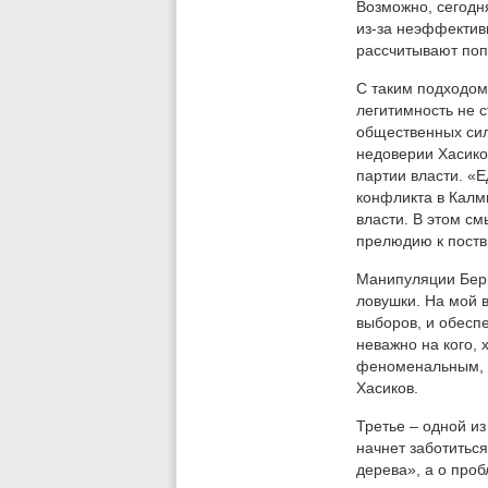
Возможно, сегодня
из-за неэффектив
рассчитывают поп
С таким подходом
легитимность не 
общественных сил
недоверии Хасико
партии власти. «
конфликта в Калм
власти. В этом 
прелюдию к поств
Манипуляции Бери
ловушки. На мой 
выборов, и обесп
неважно на кого, 
феноменальным, д
Хасиков.
Третье – одной из
начнет заботиться
дерева», а о про