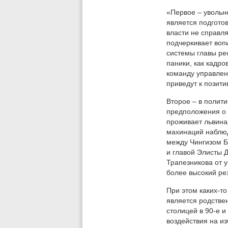
«Первое – увольн
является подгото
власти не справл
подчеркивает во
системы главы ре
паники, как кадр
команду управленц
приведут к позит
Второе – в полит
предположения о 
проживает львина
махинаций наблюд
между Чингизом Б
и главой Элисты 
Трапезникова от у
более высокий рез
При этом каких-то
является родстве
столицей в 90-е и
воздействия на из