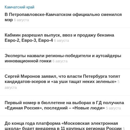
Камчатский край
В Петропавловске-Камчатском официально сменился
мэр
6 августа
Кабмин разрешил выпуск, ввоз и продажу бензина
Евро-2, Евро-3, Евро-4
6 августа
Эксперты назвали регионы-победители и аутсайдеры
инновационной гонки
6 августа
Сергей Миронов заявил, что власти Петербурга топят
кандидатов-эсеров и «за уши тащат неких зеленых»
5
августа
Первый номер в бюллетене на выборах в ГД получила
«Единая Россия», последний – «Новые люди»
5 августа
До конца года платформа «Московская электронная
школа» будет внедрена в 11 крупных регионах России
5