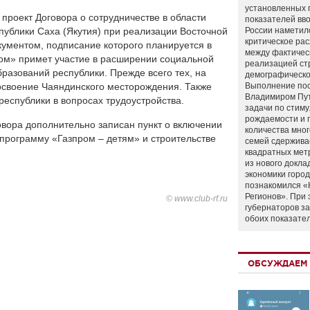
установленных 
проект Договора о сотрудничестве в области
показателей вво
публики Саха (Якутия) при реализации Восточной
России наметил
критическое ра
кументом, подписание которого планируется в
между фактичес
ром» примет участие в расширении социальной
реализацией ст
азований республики. Прежде всего тех, на
демографическо
освоение Чаяндинского месторождения. Также
Выполнение по
Владимиром Пу
республики в вопросах трудоустройства.
задачи по стим
рождаемости и
овора дополнительно записан пункт о включении
количества мно
 программу «Газпром – детям» и строительстве
семей сдержива
квадратных мет
из нового докла
экономики город
познакомился «
Регионов». При 
© www.club-rf.ru
губернаторов з
обоих показате
ОБСУЖДАЕМ 