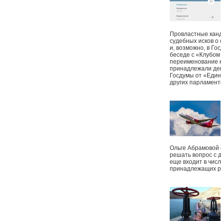
Провластные канд
судебных исков о
и, возможно, в Г
беседе с «Клубом
переименование к
принадлежали деп
Госдумы от «Един
других парламент
Ольге Абрамовой
решать вопрос с 
еще входит в чис
принадлежащих р