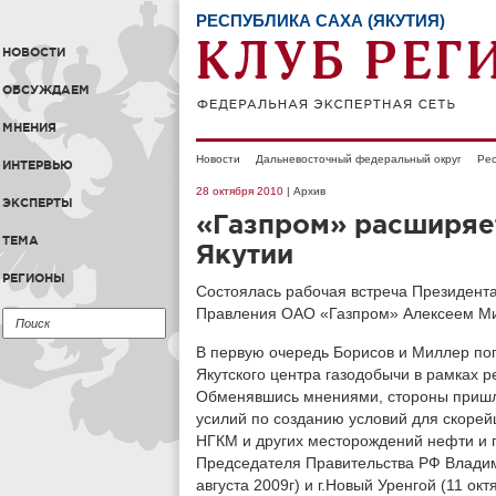
РЕСПУБЛИКА САХА (ЯКУТИЯ)
НОВОСТИ
ОБСУЖДАЕМ
МНЕНИЯ
Новости
Дальневосточный федеральный округ
Рес
ИНТЕРВЬЮ
28 октября 2010
| Архив
ЭКСПЕРТЫ
«Газпром» расширяет
ТЕМА
Якутии
РЕГИОНЫ
Состоялась рабочая встреча Президент
Правления ОАО «Газпром» Алексеем М
В первую очередь Борисов и Миллер по
Якутского центра газодобычи в рамках 
Обменявшись мнениями, стороны пришл
усилий по созданию условий для скорей
НГКМ и других месторождений нефти и 
Председателя Правительства РФ Владим
августа 2009г) и г.Новый Уренгой (11 октя