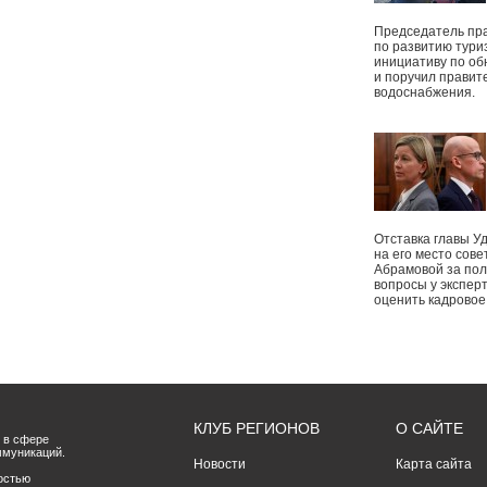
Председатель пр
по развитию тури
инициативу по о
и поручил правит
водоснабжения.
Отставка главы У
на его место сове
Абрамовой за пол
вопросы у экспер
оценить кадрово
КЛУБ РЕГИОНОВ
О САЙТЕ
 в сфере
ммуникаций.
Новости
Карта сайта
остью