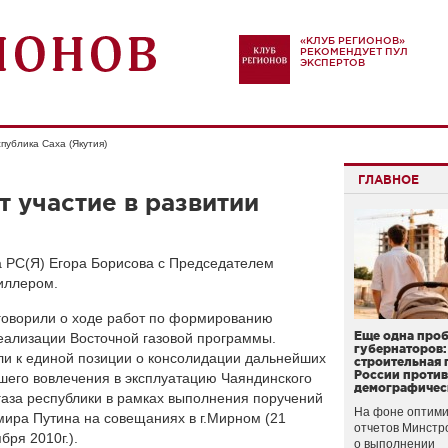
«КЛУБ РЕГИОНОВ»
РЕКОМЕНДУЕТ ПУЛ
ЭКСПЕРТОВ
публика Саха (Якутия)
ГЛАВНОЕ
 участие в развитии
а РС(Я) Егора Борисова с Председателем
иллером.
говорили о ходе работ по формированию
Еще одна про
реализации Восточной газовой программы.
губернаторов:
и к единой позиции о консолидации дальнейших
строительная 
России проти
шего вовлечения в эксплуатацию Чаяндинского
демографичес
газа республики в рамках выполнения поручений
На фоне оптими
ира Путина на совещаниях в г.Мирном (21
отчетов Минстр
бря 2010г.).
о выполнении