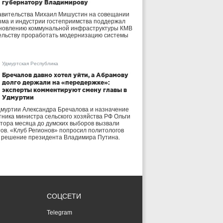
губернатору Владимирову
авительства Михаил Мишустин на совещании
зма и индустрии гостеприимства поддержал
бновлению коммунальной инфраструктуры КМВ
ельству проработать модернизацию системы
Удмуртская Республика
Бречалов давно хотел уйти, а Абрамову
долго держали на «передержке»:
эксперты комментируют смену главы в
Удмуртии
дмуртии Александра Бречалова и назначение
тника министра сельского хозяйства РФ Ольги
тора месяца до думских выборов вызвали
тов. «Клуб Регионов» попросил политологов
е решение президента Владимира Путина.
СОЦСЕТИ
Telegram