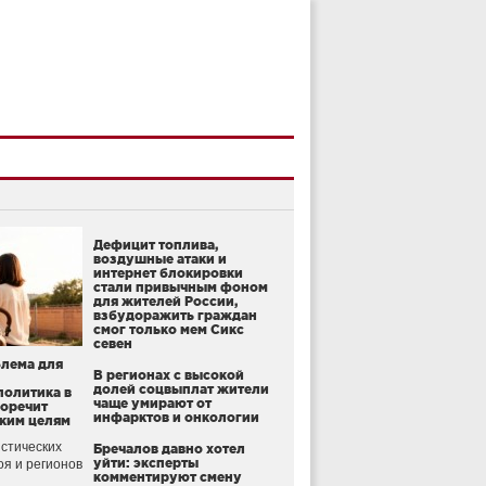
Дефицит топлива,
воздушные атаки и
интернет блокировки
стали привычным фоном
для жителей России,
взбудоражить граждан
смог только мем Сикс
севен
блема для
В регионах с высокой
долей соцвыплат жители
политика в
чаще умирают от
воречит
инфарктов и онкологии
ким целям
стических
Бречалов давно хотел
уйти: эксперты
оя и регионов
комментируют смену