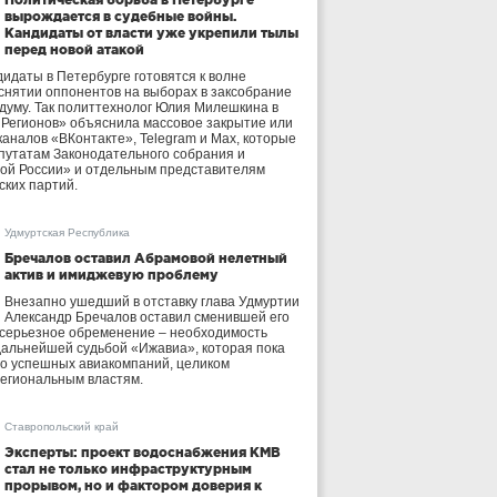
вырождается в судебные войны.
Кандидаты от власти уже укрепили тылы
перед новой атакой
идаты в Петербурге готовятся к волне
 снятии оппонентов на выборах в заксобрание
осдуму. Так политтехнолог Юлия Милешкина в
 Регионов» объяснила массовое закрытие или
аналов «ВКонтакте», Telegram и Max, которые
утатам Законодательного собрания и
ой России» и отдельным представителям
ских партий.
Удмуртская Республика
Бречалов оставил Абрамовой нелетный
актив и имиджевую проблему
Внезапно ушедший в отставку глава Удмуртии
Александр Бречалов оставил сменившей его
 серьезное обременение – необходимость
дальнейшей судьбой «Ижавиа», которая пока
ло успешных авиакомпаний, целиком
егиональным властям.
Ставропольский край
Эксперты: проект водоснабжения КМВ
стал не только инфраструктурным
прорывом, но и фактором доверия к