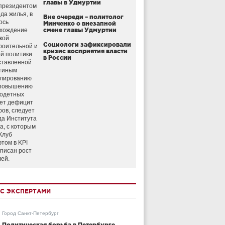
главы в Удмуртии
президентом
да жилья, в
Вне очереди – политолог
ось
Минченко о внезапной
схождение
смене главы Удмуртии
кой
Социологи зафиксировали
роительной и
кризис восприятия власти
й политики.
в России
ставленной
тиным
улированию
 повышению
годетных
ет дефицит
ров, следует
да Института
а, с которым
Клуб
этом в KPI
аписан рост
лей.
С ЭКСПЕРТАМИ
Город Санкт-Петербург
Политическая борьба в Петербурге