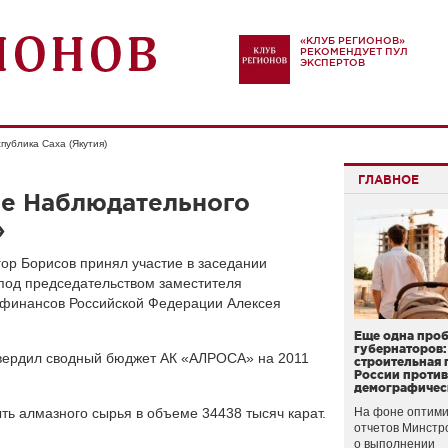
«КЛУБ РЕГИОНОВ»
РЕКОМЕНДУЕТ ПУЛ
ЭКСПЕРТОВ
публика Саха (Якутия)
ГЛАВНОЕ
ие Наблюдательного
»
гор Борисов принял участие в заседании
под председательством заместителя
 финансов Российской Федерации Алексея
Еще одна про
губернаторов:
твердил сводный бюджет АК «АЛРОСА» на 2011
строительная 
России проти
демографичес
ь алмазного сырья в объеме 34438 тысяч карат.
На фоне оптими
отчетов Минстр
о выполнении