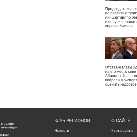
Председатель пр
по развитию тури
инициативу по о
и поручил правит
водоснабжения.
Отставка главы У
на его место сове
Абрамовой за пол
вопросы у экспер
оценить кадрово
КЛУБ РЕГИОНОВ
О САЙТЕ
 в сфере
ммуникаций.
Новости
Карта сайта
остью