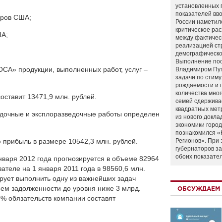
установленных 
показателей вво
аров США;
России наметил
критическое ра
ША;
между фактичес
реализацией ст
демографическо
Выполнение по
СА» продукции, выполненных работ, услуг –
Владимиром Пу
задачи по стим
рождаемости и
количества мно
ставит 13471,9 млн. рублей.
семей сдержива
квадратных мет
едочные и эксплоразведочные работы определен
из нового докла
экономики город
познакомился «
 прибыль в размере 10542,3 млн. рублей.
Регионов». При 
губернаторов з
обоих показате
варя 2012 года прогнозируется в объеме 82964
ателе на 1 января 2011 года в 98560,6 млн.
рует выполнить одну из важнейших задач
ем задолженности до уровня ниже 3 млрд.
ОБСУЖДАЕМ 
% обязательств компании составят