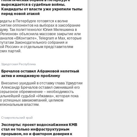
вырождается в судебные войны.
Кандидаты от власти уже укрепили тылы
перед новой атакой
идаты в Петербурге готовятся к волне
 снятии оппонентов на выборах в заксобрание
осдуму. Так политтехнолог Юлия Милешкина в
 Регионов» объяснила массовое закрытие или
аналов «ВКонтакте», Telegram и Max, которые
утатам Законодательного собрания и
ой России» и отдельным представителям
ских партий.
Удмуртская Республика
Бречалов оставил Абрамовой нелетный
актив и имиджевую проблему
Внезапно ушедший в отставку глава Удмуртии
Александр Бречалов оставил сменившей его
 серьезное обременение – необходимость
дальнейшей судьбой «Ижавиа», которая пока
ло успешных авиакомпаний, целиком
егиональным властям.
Ставропольский край
Эксперты: проект водоснабжения КМВ
стал не только инфраструктурным
прорывом, но и фактором доверия к