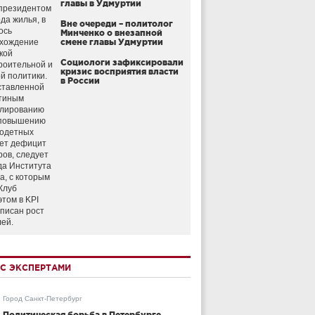
главы в Удмуртии
президентом
да жилья, в
Вне очереди – политолог
ось
Минченко о внезапной
схождение
смене главы Удмуртии
кой
Социологи зафиксировали
роительной и
кризис восприятия власти
й политики.
в России
ставленной
тиным
улированию
 повышению
годетных
ет дефицит
ров, следует
да Института
а, с которым
Клуб
этом в KPI
аписан рост
лей.
С ЭКСПЕРТАМИ
Город Санкт-Петербург
Политическая борьба в Петербурге