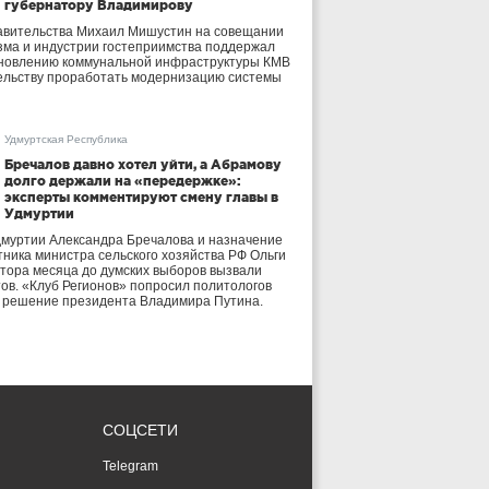
губернатору Владимирову
авительства Михаил Мишустин на совещании
зма и индустрии гостеприимства поддержал
бновлению коммунальной инфраструктуры КМВ
ельству проработать модернизацию системы
Удмуртская Республика
Бречалов давно хотел уйти, а Абрамову
долго держали на «передержке»:
эксперты комментируют смену главы в
Удмуртии
дмуртии Александра Бречалова и назначение
тника министра сельского хозяйства РФ Ольги
тора месяца до думских выборов вызвали
тов. «Клуб Регионов» попросил политологов
е решение президента Владимира Путина.
СОЦСЕТИ
Telegram