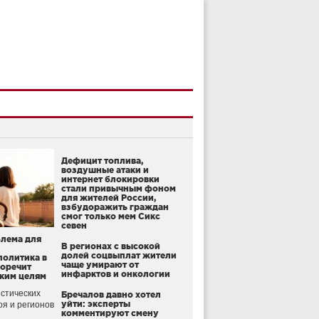
Дефицит топлива,
воздушные атаки и
интернет блокировки
стали привычным фоном
для жителей России,
взбудоражить граждан
смог только мем Сикс
севен
блема для
В регионах с высокой
долей соцвыплат жители
политика в
чаще умирают от
воречит
инфарктов и онкологии
ким целям
стических
Бречалов давно хотел
уйти: эксперты
оя и регионов
комментируют смену