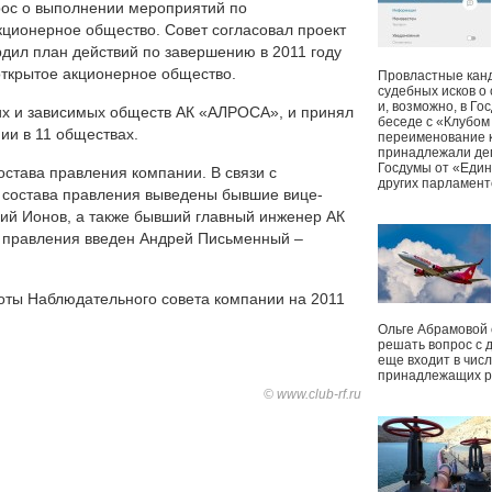
ос о выполнении мероприятий по
кционерное общество. Совет согласовал проект
рдил план действий по завершению в 2011 году
ткрытое акционерное общество.
Провластные канд
судебных исков о
и, возможно, в Г
их и зависимых обществ АК «АЛРОСА», и принял
беседе с «Клубом
ии в 11 обществах.
переименование к
принадлежали деп
Госдумы от «Един
става правления компании. В связи с
других парламент
 состава правления выведены бывшие вице-
ий Ионов, а также бывший главный инженер АК
 правления введен Андрей Письменный –
оты Наблюдательного совета компании на 2011
Ольге Абрамовой
решать вопрос с 
еще входит в чис
принадлежащих р
© www.club-rf.ru