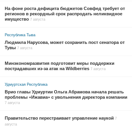
На фоне роста дефицита бюджетов Совфед требует от
регионов в рекордный срок распродать неликвидное
имущество
7 августа
Республика Тыва
Людмила Нарусова, может сохранить пост сенатора от
Тувы
7 августа
Минэкономразвития подготовит меры поддержки
пострадавших из-за атак на Wildberries
7 августа
Удмуртская Республика
Врио главы Удмуртии Ольга Абрамова начала решать
проблемы «Ижавиа» с увольнения директора компании
7 августа
Правительство перестраивает управление наукой
7
августа