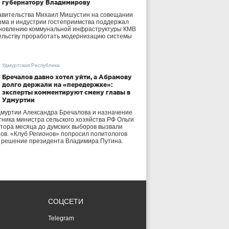
губернатору Владимирову
авительства Михаил Мишустин на совещании
зма и индустрии гостеприимства поддержал
бновлению коммунальной инфраструктуры КМВ
ельству проработать модернизацию системы
Удмуртская Республика
Бречалов давно хотел уйти, а Абрамову
долго держали на «передержке»:
эксперты комментируют смену главы в
Удмуртии
дмуртии Александра Бречалова и назначение
тника министра сельского хозяйства РФ Ольги
тора месяца до думских выборов вызвали
тов. «Клуб Регионов» попросил политологов
е решение президента Владимира Путина.
СОЦСЕТИ
Telegram