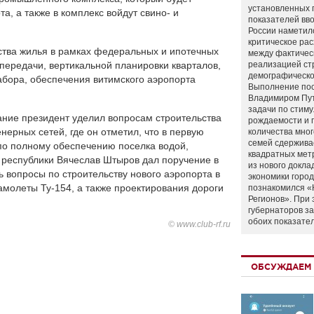
установленных 
та, а также в комплекс войдут свино- и
показателей вво
России наметил
критическое ра
ства жилья в рамках федеральных и ипотечных
между фактичес
опередачи, вертикальной планировки кварталов,
реализацией ст
демографическо
абора, обеспечения витимского аэропорта
Выполнение по
Владимиром Пу
задачи по стим
ание президент уделил вопросам строительства
рождаемости и
нерных сетей, где он отметил, что в первую
количества мно
семей сдержива
о полному обеспечению поселка водой,
квадратных мет
у республики Вячеслав Штыров дал поручение в
из нового докла
ь вопросы по строительству нового аэропорта в
экономики город
амолеты Ту-154, а также проектирования дороги
познакомился «
Регионов». При 
губернаторов з
обоих показате
© www.club-rf.ru
ОБСУЖДАЕМ 