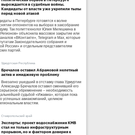
вырождается в судебные войны.
Кандидаты от власти уже укрепили тылы
перед новой атакой
идаты в Петербурге готовятся к волне
 снятии оппонентов на выборах в заксобрание
осдуму. Так политтехнолог Юлия Милешкина в
 Регионов» объяснила массовое закрытие или
аналов «ВКонтакте», Telegram и Max, которые
утатам Законодательного собрания и
ой России» и отдельным представителям
ских партий.
Удмуртская Республика
Бречалов оставил Абрамовой нелетный
актив и имиджевую проблему
Внезапно ушедший в отставку глава Удмуртии
Александр Бречалов оставил сменившей его
 серьезное обременение – необходимость
дальнейшей судьбой «Ижавиа», которая пока
ло успешных авиакомпаний, целиком
егиональным властям.
Ставропольский край
Эксперты: проект водоснабжения КМВ
стал не только инфраструктурным
прорывом, но и фактором доверия к