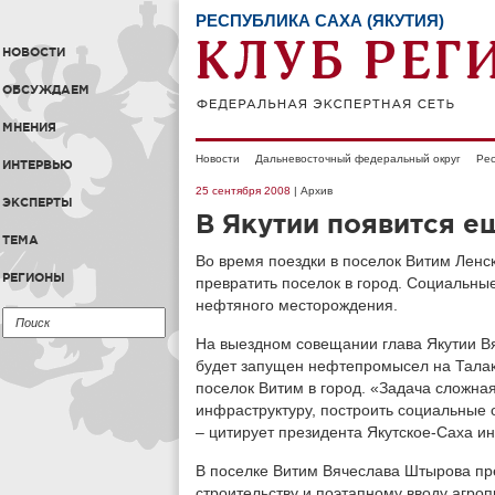
РЕСПУБЛИКА САХА (ЯКУТИЯ)
НОВОСТИ
ОБСУЖДАЕМ
МНЕНИЯ
Новости
Дальневосточный федеральный округ
Рес
ИНТЕРВЬЮ
25 сентября 2008
| Архив
ЭКСПЕРТЫ
В Якутии появится е
ТЕМА
Во время поездки в поселок Витим Ленс
РЕГИОНЫ
превратить поселок в город. Социальны
нефтяного месторождения.
На выездном совещании глава Якутии Вя
будет запущен нефтепромысел на Талака
поселок Витим в город. «Задача сложна
инфраструктуру, построить социальные 
– цитирует президента Якутское-Саха и
В поселке Витим Вячеслава Штырова пре
строительству и поэтапному вводу агро