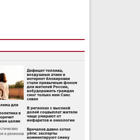
Дефицит топлива,
воздушные атаки и
интернет блокировки
стали привычным фоном
для жителей России,
взбудоражить граждан
смог только мем Сикс
севен
блема для
В регионах с высокой
долей соцвыплат жители
политика в
чаще умирают от
воречит
инфарктов и онкологии
ким целям
стических
Бречалов давно хотел
уйти: эксперты
оя и регионов
комментируют смену