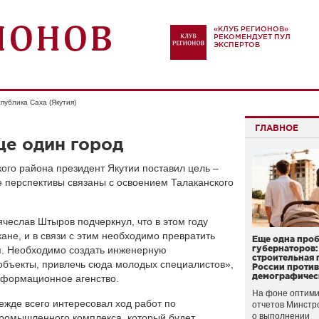
«КЛУБ РЕГИОНОВ»
РЕКОМЕНДУЕТ ПУЛ
ЭКСПЕРТОВ
публика Саха (Якутия)
ГЛАВНОЕ
ще один город
кого района президент Якутии поставил цель –
е перспективы связаны с освоением Талаканского
чеслав Штыров подчеркнул, что в этом году
не, и в связи с этим необходимо превратить
Еще одна про
губернаторов:
я. Необходимо создать инженерную
строительная 
объекты, привлечь сюда молодых специалистов»,
России проти
демографичес
нформационное агенство.
На фоне оптими
жде всего интересовал ход работ по
отчетов Минстр
о выполнении
промышленного комплекса, который будет