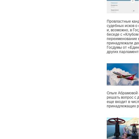
Провластные канд
судебных исков о
и, возможно, в Г
беседе с «Клубом
переименование к
принадлежали деп
Госдумы от «Един
других парламент
Ольге Абрамовой
решать вопрос с 
еще входит в чис
принадлежащих р