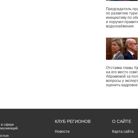
Председатель пр
по развитию тури
инициативу по о
и поручил правит
водоснабжения.
Отставка главы У
на его место сове
Абрамовой за пол
вопросы у экспер
оценить кадрово
КЛУБ РЕГИОНОВ
О САЙТЕ
 в сфере
ммуникаций.
Новости
Карта сайта
остью