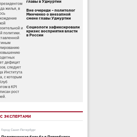
главы в Удмуртии
президентом
да жилья, в
Вне очереди – политолог
ось
Минченко о внезапной
схождение
смене главы Удмуртии
кой
Социологи зафиксировали
роительной и
кризис восприятия власти
й политики.
в России
ставленной
тиным
улированию
 повышению
годетных
ет дефицит
ров, следует
да Института
а, с которым
Клуб
этом в KPI
аписан рост
лей.
С ЭКСПЕРТАМИ
Город Санкт-Петербург
Политическая борьба в Петербурге