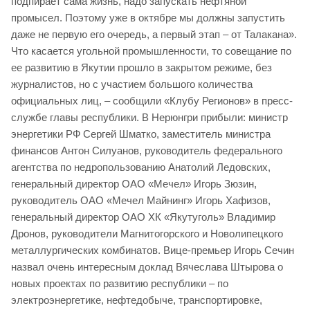
подпирает сама жизнь, надо запускать нефтяной
промысел. Поэтому уже в октябре мы должны запустить
даже не первую его очередь, а первый этап – от Талакана».
Что касается угольной промышленности, то совещание по
ее развитию в Якутии прошло в закрытом режиме, без
журналистов, но с участием большого количества
официальных лиц, – сообщили «Клубу Регионов» в пресс-
службе главы республики. В Нерюнгри прибыли: министр
энергетики РФ Сергей Шматко, заместитель министра
финансов Антон Силуанов, руководитель федерального
агентства по недропользованию Анатолий Ледовских,
генеральный директор ОАО «Мечел» Игорь Зюзин,
руководитель ОАО «Мечел Майнинг» Игорь Хафизов,
генеральный директор ОАО ХК «Якутуголь» Владимир
Дронов, руководители Магнитогорского и Новолипецкого
металлургических комбинатов. Вице-премьер Игорь Сечин
назвал очень интересным доклад Вячеслава Штырова о
новых проектах по развитию республики – по
электроэнергетике, нефтедобыче, транспортировке,