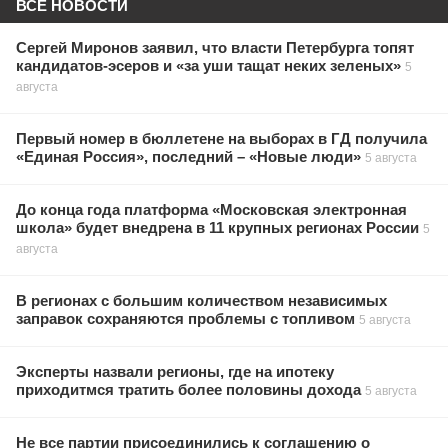
ВСЕ НОВОСТИ
Сергей Миронов заявил, что власти Петербурга топят
кандидатов-эсеров и «за уши тащат неких зеленых»
5
августа
Первый номер в бюллетене на выборах в ГД получила
«Единая Россия», последний – «Новые люди»
5 августа
До конца года платформа «Московская электронная
школа» будет внедрена в 11 крупных регионах России
5
августа
В регионах с большим количеством независимых
заправок сохраняются проблемы с топливом
5 августа
Эксперты назвали регионы, где на ипотеку
приходитмся тратить более половины дохода
5 августа
Не все партии присоединились к соглашению о