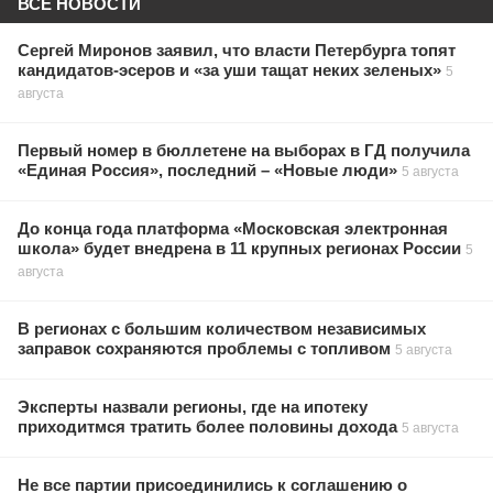
ВСЕ НОВОСТИ
Сергей Миронов заявил, что власти Петербурга топят
кандидатов-эсеров и «за уши тащат неких зеленых»
5
августа
Первый номер в бюллетене на выборах в ГД получила
«Единая Россия», последний – «Новые люди»
5 августа
До конца года платформа «Московская электронная
школа» будет внедрена в 11 крупных регионах России
5
августа
В регионах с большим количеством независимых
заправок сохраняются проблемы с топливом
5 августа
Эксперты назвали регионы, где на ипотеку
приходитмся тратить более половины дохода
5 августа
Не все партии присоединились к соглашению о