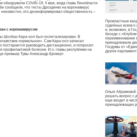
ии обнаружили COVID-19. 5 мая, когда глава Ленобласти
жбе сообщили, что тесты Дрозденко на коронавирус
р неизвестно, кто дезинформировал общественность –
Провластные канд
судебных исков о
ван с коронавирусом
и, возможно, в Г
беседе с «Клубом
вы Шолбан Кара-оол был госпитализирован. В
переименование к
мочувствие нормальное». Сам Кара-оол записал
принадлежали деп
о постарается руководить дистанционно, и попросил
Госдумы от «Един
 профилактикой болезни. И.о. главы республики на
других парламент
це-премьер Тувы Александр Брокерт.
Ольге Абрамовой
решать вопрос с 
еще входит в чис
принадлежащих р