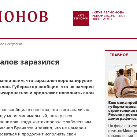
«КЛУБ РЕГИОНОВ»
РЕКОМЕНДУЕТ ПУЛ
ЭКСПЕРТОВ
кая Республика
ГЛАВНОЕ
алов заразился
заявившим, что заразился коронавирусом,
алов. Губернатор сообщил, что не намерен
лизироваться и продолжит исполнять свои
.
Еще одна про
губернаторов:
ов сообщил в соцсетях, что в его анализах
строительная 
России проти
иц у меня минимальный, пока у всех
демографичес
понимаю, когда контактировал с заболевшим
На фоне оптими
ояснил Бречалов и заявил, что не намерен
отчетов Минстр
роваться и продолжит исполнять свои
о выполнении