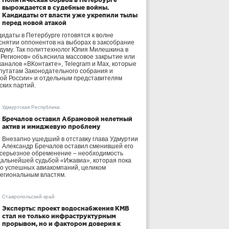
вырождается в судебные войны.
Кандидаты от власти уже укрепили тылы
перед новой атакой
идаты в Петербурге готовятся к волне
 снятии оппонентов на выборах в заксобрание
осдуму. Так политтехнолог Юлия Милешкина в
 Регионов» объяснила массовое закрытие или
аналов «ВКонтакте», Telegram и Max, которые
утатам Законодательного собрания и
ой России» и отдельным представителям
ских партий.
Удмуртская Республика
Бречалов оставил Абрамовой нелетный
актив и имиджевую проблему
Внезапно ушедший в отставку глава Удмуртии
Александр Бречалов оставил сменившей его
 серьезное обременение – необходимость
дальнейшей судьбой «Ижавиа», которая пока
ло успешных авиакомпаний, целиком
егиональным властям.
Ставропольский край
Эксперты: проект водоснабжения КМВ
стал не только инфраструктурным
прорывом, но и фактором доверия к