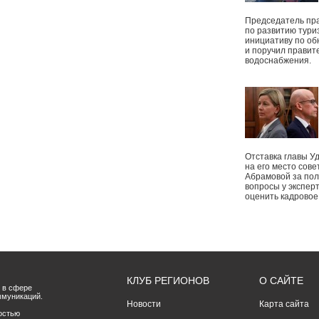
Председатель пр
по развитию тури
инициативу по о
и поручил правит
водоснабжения.
Отставка главы У
на его место сове
Абрамовой за пол
вопросы у экспер
оценить кадрово
КЛУБ РЕГИОНОВ
О САЙТЕ
 в сфере
ммуникаций.
Новости
Карта сайта
остью