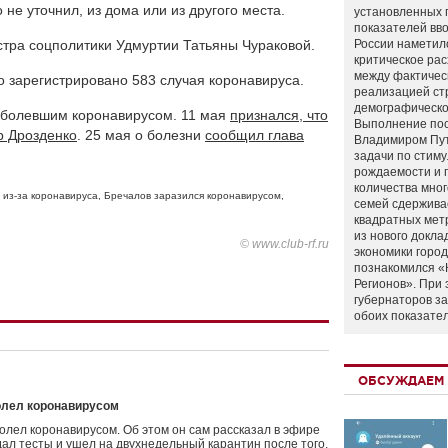
не уточнил, из дома или из другого места.
установленных 
показателей вво
стра соцполитики Удмуртии Татьяны Чураковой.
России наметил
критическое ра
между фактичес
о зарегистрировано 583 случая коронавируса.
реализацией ст
демографическо
заболевшим коронавирусом. 11 мая
признался, что
Выполнение по
р Дрозденко
. 25 мая о болезни
сообщил глава
Владимиром Пу
задачи по стим
рождаемости и
количества мно
 из-за коронавируса
,
Бречалов заразился коронавирусом
,
семей сдержива
квадратных мет
из нового докла
© www.club-rf.ru
экономики город
познакомился «
Регионов». При 
губернаторов з
обоих показате
ОБСУЖДАЕМ 
олел коронавирусом
лел коронавирусом. Об этом он сам рассказал в эфире
дал тесты и ушел на двухнедельный карантин после того,