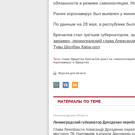
обязанности в режиме самоизоляции. Но 
Ранее коронавирус был выявлен у мини
По данным на 28 мая, в республике был
Бречалов стал третьим губернатором, 
заражен, ленинградский глава Александ
Тувы Шолбан Кара-оол
.
Теги:
глава Удмуртии Бречалов ушел на самоизоляцию
коронавирус в Удмуртии
Версия для печати
МАТЕРИАЛЫ ПО ТЕМЕ
Ленинградская область
Ленинградский губернатор Дрозденко переб
Глава Ленобласти Александр Дрозденко перебо
местного ТВ. Напомним, в апреле Дрозденко с