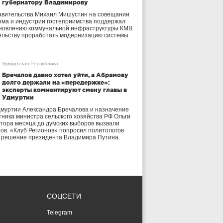
губернатору Владимирову
авительства Михаил Мишустин на совещании
зма и индустрии гостеприимства поддержал
бновлению коммунальной инфраструктуры КМВ
ельству проработать модернизацию системы
Удмуртская Республика
Бречалов давно хотел уйти, а Абрамову
долго держали на «передержке»:
эксперты комментируют смену главы в
Удмуртии
дмуртии Александра Бречалова и назначение
тника министра сельского хозяйства РФ Ольги
тора месяца до думских выборов вызвали
тов. «Клуб Регионов» попросил политологов
е решение президента Владимира Путина.
СОЦСЕТИ
Telegram