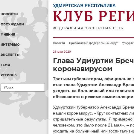
УДМУРТСКАЯ РЕСПУБЛИКА
НОВОСТИ
ОБСУЖДАЕМ
МНЕНИЯ
Новости
Приволжский федеральный округ
Удмуртс
ИНТЕРВЬЮ
28 мая 2020
ЭКСПЕРТЫ
Глава Удмуртии Бреч
ТЕМА
коронавирусом
РЕГИОНЫ
Третьим губернатором, официально 
стал глава Удмуртии Александр Бреч
уходить на больничный или госпита
обязанности в режиме самоизоляции
Удмуртский губернатор Александр Бречал
нашли коронавирус. «Круг контактных л
отрицательные результаты. Я примерно 
человеком, это было после 21 мая», – п
уходить на больничный или госпитализи