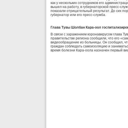
как у нескольких сотрудников его администрац
вышел на работу, в губернаторской пресс-слу
показали отрицательный результат. До сих по
губернатор или его пресс-служба.
Глава Тувы Шолбан Кара-оол госпитализиро
В связи с заражением коронавирусом глава Ту
правительстве региона сообщили, что его «са
видеообращение из больницы. Он сообщил, чт
граждан соблюдать самоизоляцию и заниматься
время болезни Кара-оола назначен первый ви