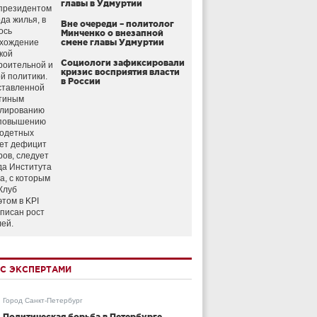
главы в Удмуртии
президентом
да жилья, в
Вне очереди – политолог
ось
Минченко о внезапной
схождение
смене главы Удмуртии
кой
Социологи зафиксировали
роительной и
кризис восприятия власти
й политики.
в России
ставленной
тиным
улированию
 повышению
годетных
ет дефицит
ров, следует
да Института
а, с которым
Клуб
этом в KPI
аписан рост
лей.
С ЭКСПЕРТАМИ
Город Санкт-Петербург
Политическая борьба в Петербурге