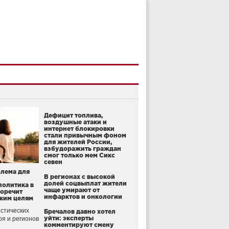
Дефицит топлива,
воздушные атаки и
интернет блокировки
стали привычным фоном
для жителей России,
взбудоражить граждан
смог только мем Сикс
севен
блема для
В регионах с высокой
долей соцвыплат жители
политика в
чаще умирают от
воречит
инфарктов и онкологии
ким целям
стических
Бречалов давно хотел
уйти: эксперты
оя и регионов
комментируют смену