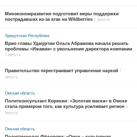
Минэкономразвития подготовит меры поддержки
пострадавших из-за атак на Wildberries
7 августа
Удмуртская Республика
Врио главы Удмуртии Ольга Абрамова начала решать
проблемы «Ижавиа» с увольнения директора компании
7 августа
Правительство перестраивает управление наукой
7
августа
Омская область
Политконсультант Корякин: «Золотая маска» в Омске
стала примером того, как культура усиливает регион
6
августа
Омская область
Политтехнолог Фёдорова: «Омск – культурная