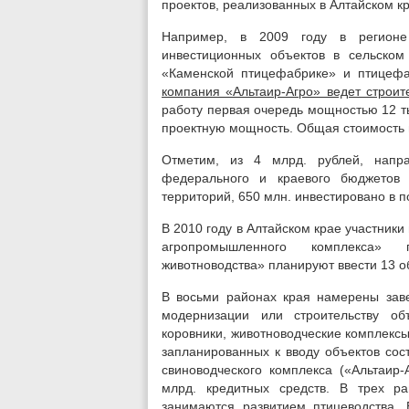
проектов, реализованных в Алтайском кр
Например, в 2009 году в регионе
инвестиционных объектов в сельском
«Каменской птицефабрике» и птицеф
компания «Альтаир-Агро» ведет строит
работу первая очередь мощностью 12 ты
проектную мощность. Общая стоимость п
Отметим, из 4 млрд. рублей, напр
федерального и краевого бюджетов 
территорий, 650 млн. инвестировано в 
В 2010 году в Алтайском крае участник
агропромышленного комплекса»
животноводства» планируют ввести 13 о
В восьми районах края намерены заве
модернизации или строительству об
коровники, животноводческие комплекс
запланированных к вводу объектов сост
свиноводческого комплекса («Альтаир-
млрд. кредитных средств. В трех ра
занимаются развитием птицеводства.