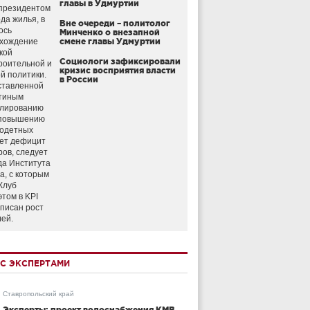
главы в Удмуртии
президентом
да жилья, в
Вне очереди – политолог
ось
Минченко о внезапной
схождение
смене главы Удмуртии
кой
Социологи зафиксировали
роительной и
кризис восприятия власти
й политики.
в России
ставленной
тиным
улированию
 повышению
годетных
ет дефицит
ров, следует
да Института
а, с которым
Клуб
этом в KPI
аписан рост
лей.
С ЭКСПЕРТАМИ
Ставропольский край
Эксперты: проект водоснабжения КМВ