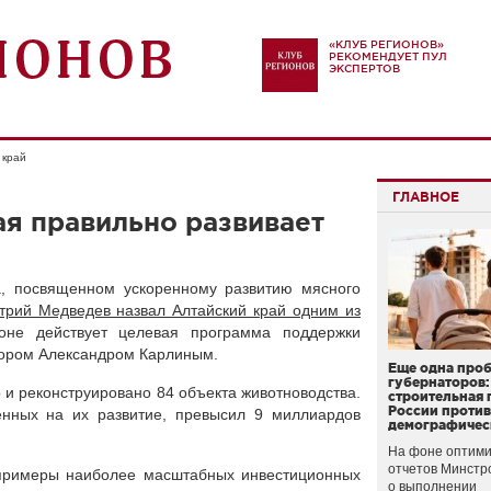
«КЛУБ РЕГИОНОВ»
РЕКОМЕНДУЕТ ПУЛ
ЭКСПЕРТОВ
 край
ГЛАВНОЕ
ая правильно развивает
а, посвященном ускоренному развитию мясного
трий Медведев назвал Алтайский край одним из
оне действует целевая программа поддержки
тором Александром Карлиным.
Еще одна про
губернаторов:
о и реконструировано 84 объекта животноводства.
строительная 
России проти
енных на их развитие, превысил 9 миллиардов
демографичес
На фоне оптими
отчетов Минстр
примеры наиболее масштабных инвестиционных
о выполнении