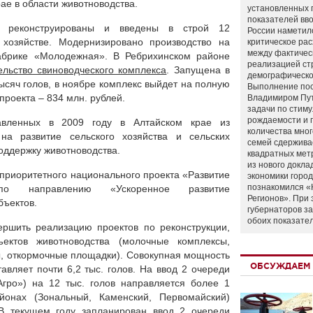
ае в области животноводства.
установленных 
показателей вво
 реконструированы и введены в строй 12
России наметил
 хозяйстве. Модернизировано производство на
критическое ра
между фактичес
абрике «Молодежная». В Ребрихинском районе
реализацией ст
ельство свиноводческого комплекса
. Запущена в
демографическо
сяч голов, в ноябре комплекс выйдет на полную
Выполнение по
роекта – 834 млн. рублей.
Владимиром Пу
задачи по стим
рождаемости и
авленных в 2009 году в Алтайском крае из
количества мно
на развитие сельского хозяйства и сельских
семей сдержива
поддержку животноводства.
квадратных мет
из нового докла
и приоритетного национального проекта «Развитие
экономики город
познакомился «
 по направлению «Ускоренное развитие
Регионов». При 
бъектов.
губернаторов з
обоих показате
ршить реализацию проектов по реконструкции,
ъектов животноводства (молочные комплексы,
ы, откормочные площадки). Совокупная мощность
ОБСУЖДАЕМ 
авляет почти 6,2 тыс. голов. На ввод 2 очереди
Агро») на 12 тыс. голов направляется более 1
йонах (Зональный, Каменский, Первомайский)
 В текущем году запланирован ввод 2 очереди