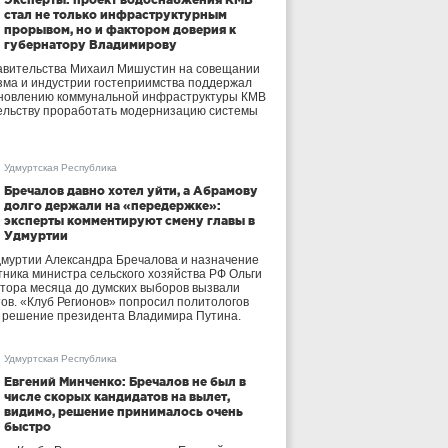
стал не только инфраструктурным
прорывом, но и фактором доверия к
губернатору Владимирову
авительства Михаил Мишустин на совещании
зма и индустрии гостеприимства поддержал
бновлению коммунальной инфраструктуры КМВ
ельству проработать модернизацию системы
Удмуртская Республика
Бречалов давно хотел уйти, а Абрамову
долго держали на «передержке»:
эксперты комментируют смену главы в
Удмуртии
дмуртии Александра Бречалова и назначение
тника министра сельского хозяйства РФ Ольги
тора месяца до думских выборов вызвали
тов. «Клуб Регионов» попросил политологов
е решение президента Владимира Путина.
Удмуртская Республика
Евгений Минченко: Бречалов не был в
числе скорых кандидатов на вылет,
видимо, решение принималось очень
быстро