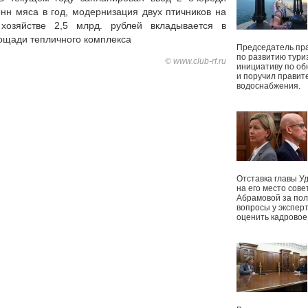
онн мяса в год, модернизация двух птичников на
 хозяйстве 2,5 млрд. рублей вкладывается в
ощади тепличного комплекса
Председатель пр
по развитию тури
© www.club-rf.ru
инициативу по о
и поручил правит
водоснабжения.
Отставка главы У
на его место сове
Абрамовой за пол
вопросы у экспер
оценить кадрово