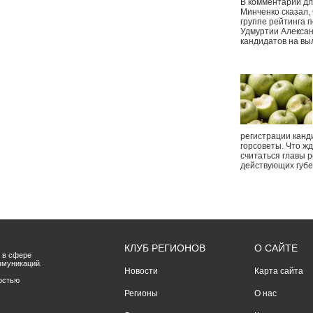
В комментарии дл
Минченко сказал,
группе рейтинга п
Удмуртии Алексан
кандидатов на вы
регистрации канд
горсоветы. Что ж
считаться главы р
действующих губ
КЛУБ РЕГИОНОВ
О САЙТЕ
 в сфере
ммуникаций.
Новости
Карта сайта
остью
Регионы
О нас