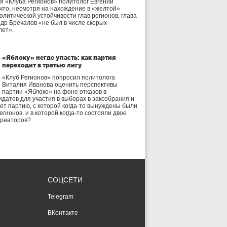
я «Клуба Регионов» политолог Евгений
 что, несмотря на нахождение в «желтой»
олитической устойчивости глав регионов, глава
др Бречалов «не был в числе скорых
лет».
«Яблоку» негде упасть: как партия
переходит в третью лигу
«Клуб Регионов» попросил политолога
Виталия Иванова оценить перспективы
партии «Яблоко» на фоне отказов в
идатов для участия в выборах в заксобрания и
дет партию, с которой когда-то вынуждены были
егионов, и в которой когда-то состояли двое
ернаторов?
СОЦСЕТИ
Telegram
ВКонтакте