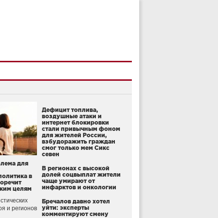
Дефицит топлива,
воздушные атаки и
интернет блокировки
стали привычным фоном
для жителей России,
взбудоражить граждан
смог только мем Сикс
севен
блема для
В регионах с высокой
долей соцвыплат жители
политика в
чаще умирают от
воречит
инфарктов и онкологии
ким целям
стических
Бречалов давно хотел
уйти: эксперты
оя и регионов
комментируют смену