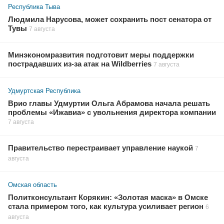
Республика Тыва
Людмила Нарусова, может сохранить пост сенатора от
Тувы
7 августа
Минэкономразвития подготовит меры поддержки
пострадавших из-за атак на Wildberries
7 августа
Удмуртская Республика
Врио главы Удмуртии Ольга Абрамова начала решать
проблемы «Ижавиа» с увольнения директора компании
7 августа
Правительство перестраивает управление наукой
7
августа
Омская область
Политконсультант Корякин: «Золотая маска» в Омске
стала примером того, как культура усиливает регион
6
августа