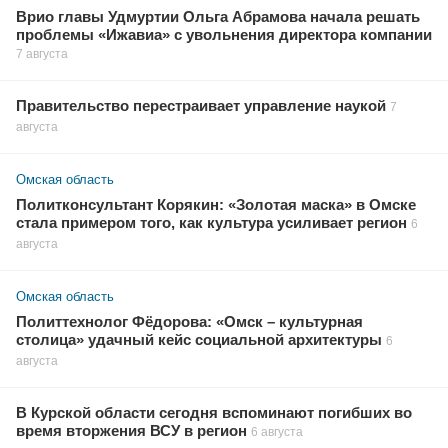
Врио главы Удмуртии Ольга Абрамова начала решать
проблемы «Ижавиа» с увольнения директора компании
7 августа
Правительство перестраивает управление наукой
7
августа
Омская область
Политконсультант Корякин: «Золотая маска» в Омске
стала примером того, как культура усиливает регион
6
августа
Омская область
Политтехнолог Фёдорова: «Омск – культурная
столица» удачный кейс социальной архитектуры
6
августа
В Курской области сегодня вспоминают погибших во
время вторжения ВСУ в регион
6 августа