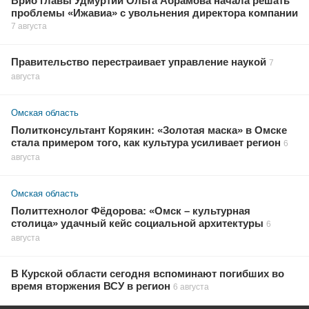
Врио главы Удмуртии Ольга Абрамова начала решать
проблемы «Ижавиа» с увольнения директора компании
7 августа
Правительство перестраивает управление наукой
7
августа
Омская область
Политконсультант Корякин: «Золотая маска» в Омске
стала примером того, как культура усиливает регион
6
августа
Омская область
Политтехнолог Фёдорова: «Омск – культурная
столица» удачный кейс социальной архитектуры
6
августа
В Курской области сегодня вспоминают погибших во
время вторжения ВСУ в регион
6 августа