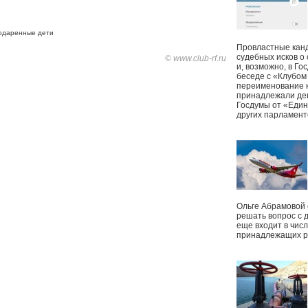
одаренные дети
Провластные канд
судебных исков о
© www.club-rf.ru
и, возможно, в Г
беседе с «Клубом
переименование к
принадлежали деп
Госдумы от «Един
других парламент
Ольге Абрамовой
решать вопрос с 
еще входит в чис
принадлежащих р