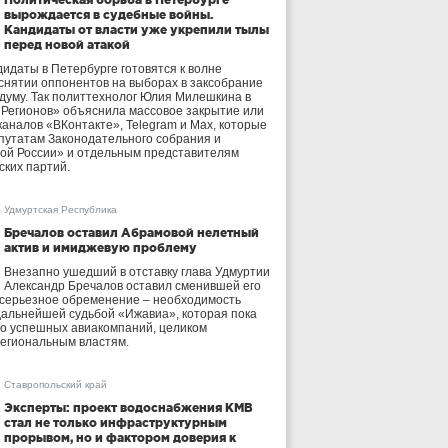
вырождается в судебные войны.
Кандидаты от власти уже укрепили тылы
перед новой атакой
идаты в Петербурге готовятся к волне
 снятии оппонентов на выборах в заксобрание
осдуму. Так политтехнолог Юлия Милешкина в
 Регионов» объяснила массовое закрытие или
аналов «ВКонтакте», Telegram и Max, которые
утатам Законодательного собрания и
ой России» и отдельным представителям
ских партий.
Удмуртская Республика
Бречалов оставил Абрамовой нелетный
актив и имиджевую проблему
Внезапно ушедший в отставку глава Удмуртии
Александр Бречалов оставил сменившей его
 серьезное обременение – необходимость
дальнейшей судьбой «Ижавиа», которая пока
ло успешных авиакомпаний, целиком
егиональным властям.
Ставропольский край
Эксперты: проект водоснабжения КМВ
стал не только инфраструктурным
прорывом, но и фактором доверия к