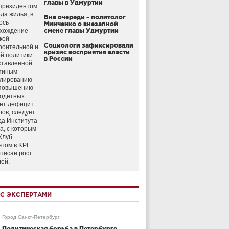
главы в Удмуртии
президентом
да жилья, в
Вне очереди – политолог
ось
Минченко о внезапной
схождение
смене главы Удмуртии
кой
Социологи зафиксировали
роительной и
кризис восприятия власти
й политики.
в России
ставленной
тиным
улированию
 повышению
годетных
ет дефицит
ров, следует
да Института
а, с которым
Клуб
этом в KPI
аписан рост
лей.
С ЭКСПЕРТАМИ
Город Санкт-Петербург
Политическая борьба в Петербурге