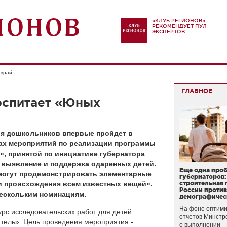
«КЛУБ РЕГИОНОВ»
РЕКОМЕНДУЕТ ПУЛ
ЭКСПЕРТОВ
 край
ГЛАВНОЕ
оспитает «Юных
ля дошкольников впервые пройдет в
ках мероприятий по реализации программы
, принятой по инициативе губернатора
- выявление и поддержка одаренных детей.
Еще одна про
могут продемонстрировать элементарные
губернаторов:
и происхождения всем известных вещей».
строительная 
России проти
нескольким номинациям.
демографичес
На фоне оптими
урс исследовательских работ для детей
отчетов Минстр
тель». Цель проведения мероприятия -
о выполнении