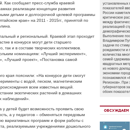
й. Как сообщает пресс-служба краевой
установленных 
показателей вво
рамках реализации концепции развития
России наметил
ными детьми и долгосрочной целевой программы
критическое ра
тайском крае» на 2011 - 2015гг., принятой по
между фактичес
рлина.
реализацией ст
демографическо
ипальный и региональный. Краевой этап проходит
Выполнение по
Владимиром Пу
астие в конкурсе могут дети старшего
задачи по стим
, так и в составе творческих коллективов.
рождаемости и
кольким номинациям: «Лучший эксперимент»,
количества мно
, «Лучший проект», «Постановка самой
семей сдержива
квадратных мет
из нового докла
экономики город
го края пояснили: «На конкурсе дети смогут
познакомился «
ерименты с водой, песком, магнетическим
Регионов». При 
 происхождения всем известных вещей.
губернаторов з
обоих показате
стании экзотических растений в домашних
ых наблюдений».
а у детей будет возможность проявить свою
ОБСУЖДАЕМ 
ость, а у педагогов – обменяться передовым
ию вариативных программ и форм работы с
ста, реализуемыми учреждениями дошкольного