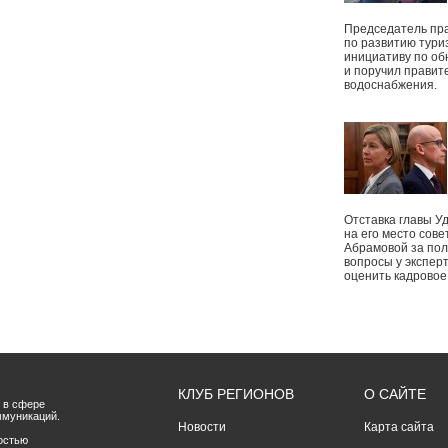
Председатель пр
по развитию тури
инициативу по о
и поручил правит
водоснабжения.
Отставка главы У
на его место сове
Абрамовой за пол
вопросы у экспер
оценить кадрово
КЛУБ РЕГИОНОВ
О САЙТЕ
 в сфере
ммуникаций.
Новости
Карта сайта
остью