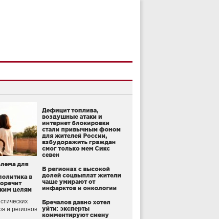
Дефицит топлива,
воздушные атаки и
интернет блокировки
стали привычным фоном
для жителей России,
взбудоражить граждан
смог только мем Сикс
севен
блема для
В регионах с высокой
долей соцвыплат жители
политика в
чаще умирают от
воречит
инфарктов и онкологии
ким целям
стических
Бречалов давно хотел
уйти: эксперты
оя и регионов
комментируют смену