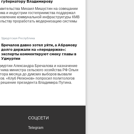
губернатору Владимирову
авительства Михаил Мишустин на совещании
зма и индустрии гостеприимства поддержал
бновлению коммунальной инфраструктуры КМВ
ельству проработать модернизацию системы
Удмуртская Республика
Бречалов давно хотел уйти, а Абрамову
долго держали на «передержке»:
эксперты комментируют смену главы в
Удмуртии
дмуртии Александра Бречалова и назначение
тника министра сельского хозяйства РФ Ольги
тора месяца до думских выборов вызвали
тов. «Клуб Регионов» попросил политологов
е решение президента Владимира Путина.
СОЦСЕТИ
Telegram