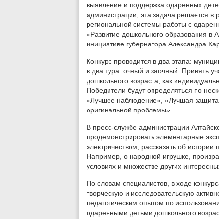
выявление и поддержка одаренных дете
администрации, эта задача решается в 
региональной системы работы с одарен
«Развитие дошкольного образования в Ал
инициативе губернатора Александра Ка
Конкурс проводится в два этапа: муниц
в два тура: очный и заочный. Принять уч
дошкольного возраста, как индивидуально
Победители будут определяться по нес
«Лучшее наблюдение», «Лучшая защита»
оригинальной проблемы».
В пресс-службе администрации Алтайско
продемонстрировать элементарные эксп
электричеством, рассказать об истории
Например, о народной игрушке, произра
условиях и множестве других интересн
По словам специалистов, в ходе конкурс
творческую и исследовательскую активн
педагогическим опытом по использован
одаренными детьми дошкольного возра