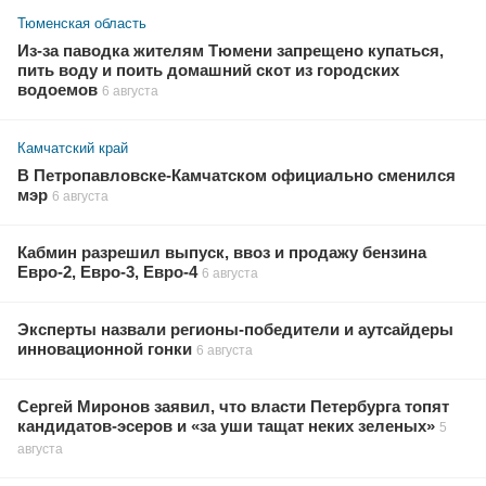
Тюменская область
Из-за паводка жителям Тюмени запрещено купаться,
пить воду и поить домашний скот из городских
водоемов
6 августа
Камчатский край
В Петропавловске-Камчатском официально сменился
мэр
6 августа
Кабмин разрешил выпуск, ввоз и продажу бензина
Евро-2, Евро-3, Евро-4
6 августа
Эксперты назвали регионы-победители и аутсайдеры
инновационной гонки
6 августа
Сергей Миронов заявил, что власти Петербурга топят
кандидатов-эсеров и «за уши тащат неких зеленых»
5
августа