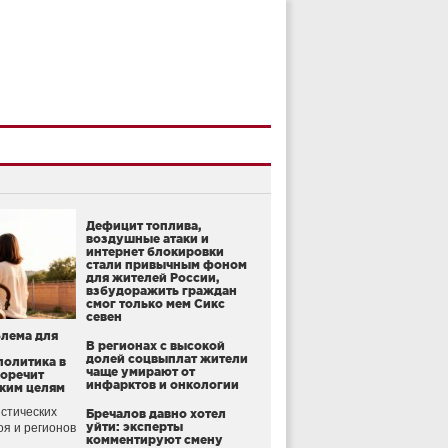
Дефицит топлива,
воздушные атаки и
интернет блокировки
стали привычным фоном
для жителей России,
взбудоражить граждан
смог только мем Сикс
севен
блема для
В регионах с высокой
долей соцвыплат жители
политика в
чаще умирают от
воречит
инфарктов и онкологии
ким целям
стических
Бречалов давно хотел
уйти: эксперты
оя и регионов
комментируют смену