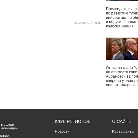
Председатель пр
по развитию тури
инициативу по о
и поручил правит
© www.club-rf.ru
водоснабжения.
Отставка главы У
на его место сове
Абрамовой за пол
вопросы у экспер
оценить кадрово
КЛУБ РЕГИОНОВ
О САЙТЕ
 в сфере
ммуникаций.
Новости
Карта сайта
остью