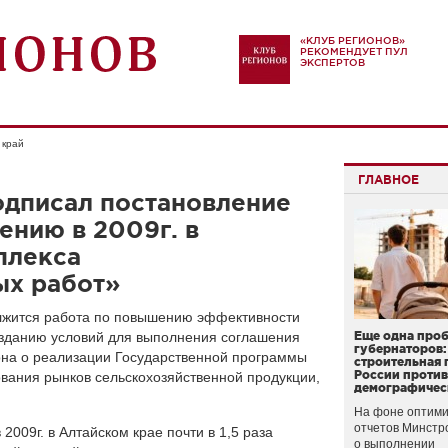
«КЛУБ РЕГИОНОВ»
РЕКОМЕНДУЕТ ПУЛ
ЭКСПЕРТОВ
 край
ГЛАВНОЕ
одписал постановление
ению в 2009г. в
плекса
ых работ»
олжится работа по повышению эффективности
озданию условий для выполнения соглашения
Еще одна про
губернаторов:
на о реализации Государственной программы
строительная 
России проти
ования рынков сельскохозяйственной продукции,
демографичес
На фоне оптими
отчетов Минстр
2009г. в Алтайском крае почти в 1,5 раза
о выполнении