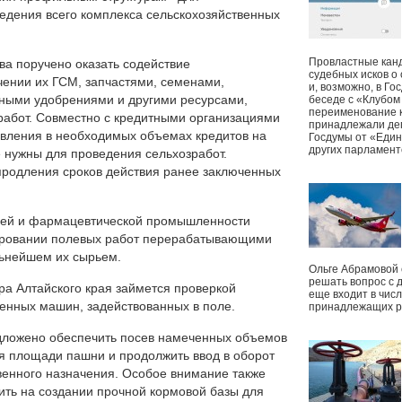
едения всего комплекса сельскохозяйственных
Провластные канд
ва поручено оказать содействие
судебных исков о
чении их ГСМ, запчастями, семенами,
и, возможно, в Г
ными удобрениями и другими ресурсами,
беседе с «Клубом
переименование к
абот. Совместно с кредитными организациями
принадлежали деп
авления в необходимых объемах кредитов на
Госдумы от «Един
других парламент
 нужны для проведения сельхозработ.
продления сроков действия ранее заключенных
ей и фармацевтической промышленности
сировании полевых работ перерабатывающими
льнейшем их сырьем.
Ольге Абрамовой
решать вопрос с 
ра Алтайского края займется проверкой
еще входит в чис
венных машин, задействованных в поле.
принадлежащих р
дложено обеспечить посев намеченных объемов
ия площади пашни и продолжить ввод в оборот
венного назначения. Особое внимание также
ить на создании прочной кормовой базы для