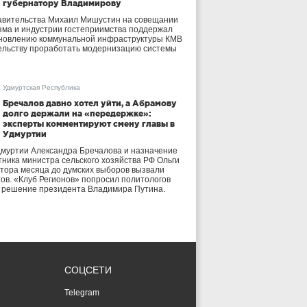
губернатору Владимирову
авительства Михаил Мишустин на совещании
зма и индустрии гостеприимства поддержал
бновлению коммунальной инфраструктуры КМВ
ельству проработать модернизацию системы
Удмуртская Республика
Бречалов давно хотел уйти, а Абрамову
долго держали на «передержке»:
эксперты комментируют смену главы в
Удмуртии
дмуртии Александра Бречалова и назначение
тника министра сельского хозяйства РФ Ольги
тора месяца до думских выборов вызвали
тов. «Клуб Регионов» попросил политологов
е решение президента Владимира Путина.
СОЦСЕТИ
Telegram