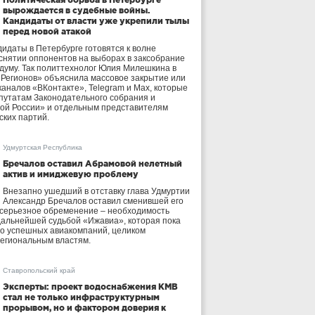
вырождается в судебные войны.
Кандидаты от власти уже укрепили тылы
перед новой атакой
идаты в Петербурге готовятся к волне
 снятии оппонентов на выборах в заксобрание
осдуму. Так политтехнолог Юлия Милешкина в
 Регионов» объяснила массовое закрытие или
аналов «ВКонтакте», Telegram и Max, которые
утатам Законодательного собрания и
ой России» и отдельным представителям
ских партий.
Удмуртская Республика
Бречалов оставил Абрамовой нелетный
актив и имиджевую проблему
Внезапно ушедший в отставку глава Удмуртии
Александр Бречалов оставил сменившей его
 серьезное обременение – необходимость
дальнейшей судьбой «Ижавиа», которая пока
ло успешных авиакомпаний, целиком
егиональным властям.
Ставропольский край
Эксперты: проект водоснабжения КМВ
стал не только инфраструктурным
прорывом, но и фактором доверия к