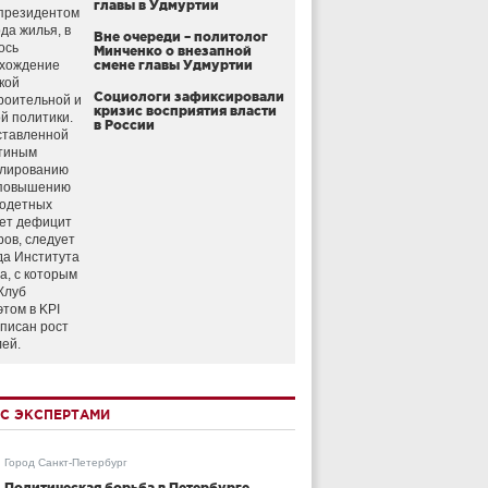
главы в Удмуртии
президентом
да жилья, в
Вне очереди – политолог
ось
Минченко о внезапной
схождение
смене главы Удмуртии
кой
Социологи зафиксировали
роительной и
кризис восприятия власти
й политики.
в России
ставленной
тиным
улированию
 повышению
годетных
ет дефицит
ров, следует
да Института
а, с которым
Клуб
этом в KPI
аписан рост
лей.
С ЭКСПЕРТАМИ
Город Санкт-Петербург
Политическая борьба в Петербурге