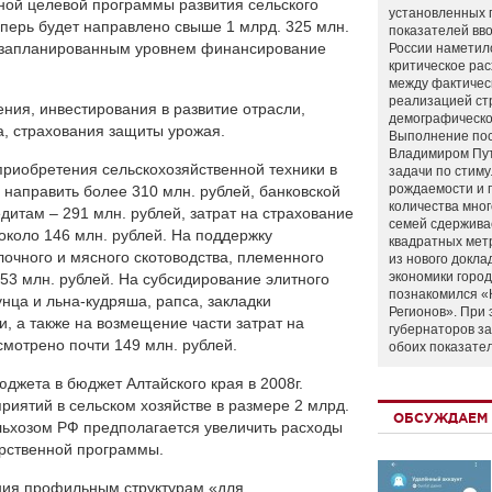
ой целевой программы развития сельского
установленных 
еперь будет направлено свыше 1 млрд. 325 млн.
показателей вво
о запланированным уровнем финансирование
России наметил
критическое ра
между фактичес
реализацией ст
ия, инвестирования в развитие отрасли,
демографическо
а, страхования защиты урожая.
Выполнение по
Владимиром Пу
 приобретения сельскохозяйственной техники в
задачи по стим
рождаемости и
направить более 310 млн. рублей, банковской
количества мно
дитам – 291 млн. рублей, затрат на страхование
семей сдержива
около 146 млн. рублей. На поддержку
квадратных мет
лочного и мясного скотоводства, племенного
из нового докла
экономики город
53 млн. рублей. На субсидирование элитного
познакомился «
нца и льна-кудряша, рапса, закладки
Регионов». При 
, а также на возмещение части затрат на
губернаторов з
мотрено почти 149 млн. рублей.
обоих показате
джета в бюджет Алтайского края в 2008г.
риятий в сельском хозяйстве в размере 2 млрд.
ОБСУЖДАЕМ 
льхозом РФ предполагается увеличить расходы
рственной программы.
ения профильным структурам «для